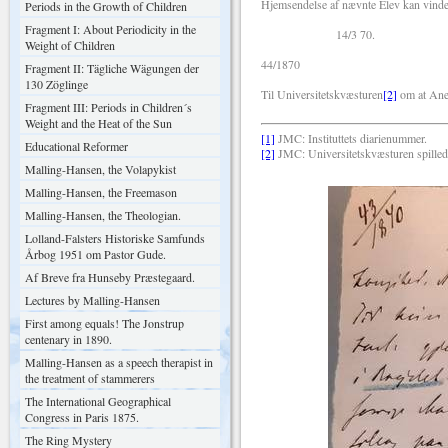
Hjemsendelse af nævnte Elev kan vinde 
Periods in the Growth of Children
Fragment I: About Periodicity in the
14/3 70.
Weight of Children
44/1870
Fragment II: Tägliche Wägungen der
130 Zöglinge
Til Universitetskvæsturen
[2]
om at Ane 
Fragment III: Periods in Children´s
Weight and the Heat of the Sun
[1]
JMC: Instituttets diarienummer.
Educational Reformer
[2]
JMC: Universitetskv
æ
sturen spilled
Malling-Hansen, the Volapykist
Malling-Hansen, the Freemason
Malling-Hansen, the Theologian.
Lolland-Falsters Historiske Samfunds
Årbog 1951 om Pastor Gude.
Af Breve fra Hunseby Præstegaard.
Lectures by Malling-Hansen
First among equals! The Jonstrup
centenary in 1890.
Malling-Hansen as a speech therapist in
the treatment of stammerers
The International Geographical
Congress in Paris 1875.
The Ring Mystery