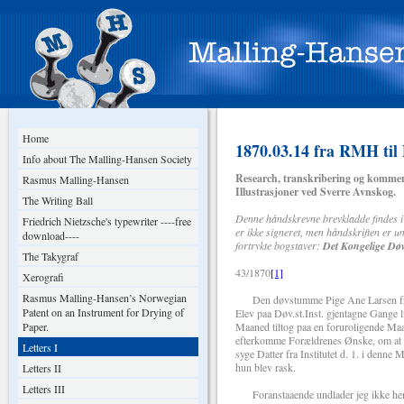
Home
1870.03.14 fra RMH til 
Info about The Malling-Hansen Society
Research, transkribering og kommen
Rasmus Malling-Hansen
Illustrasjoner ved Sverre Avnskog.
The Writing Ball
Denne håndskrevne brevkladde findes 
Friedrich Nietzsche's typewriter ----free
er ikke signeret, men håndskriften er 
download----
fortrykte bogstaver:
Det Kongelige Døv
The Takygraf
43/1870
[1]
Xerografi
Rasmus Malling-Hansen’s Norwegian
Den døvstumme Pige Ane Larsen fra 
Patent on an Instrument for Drying of
Elev paa Døv.st.Inst. gjentagne Gange 
Paper.
Maaned tiltog paa en foruroligende Maad
efterkomme Forældrenes Ønske, om at fa
Letters I
syge Datter fra Institutet d. 1. i denne M
hun blev rask.
Letters II
Letters III
Foranstaaende undlader jeg ikke herve