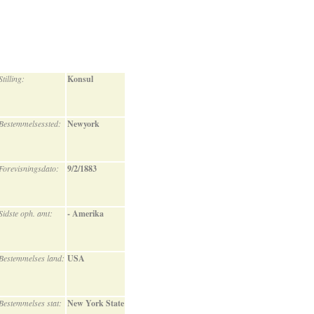
Stilling:
Konsul
Bestemmelsessted:
Newyork
Forevisningsdato:
9/2/1883
Sidste oph. amt:
- Amerika
Bestemmelses land:
USA
Bestemmelses stat:
New York State