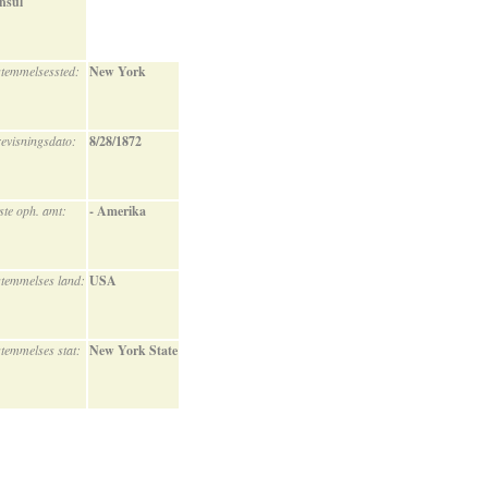
nsul
temmelsessted:
New York
evisningsdato:
8/28/1872
ste oph. amt:
- Amerika
temmelses land:
USA
temmelses stat:
New York State