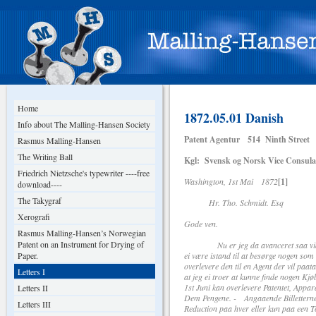
Home
1872.05.01 Danish
Info about The Malling-Hansen Society
Patent Agentur 514 Ninth Street
Rasmus Malling-Hansen
The Writing Ball
Kgl: Svensk og Norsk Vice Consula
Friedrich Nietzsche's typewriter ----free
Washington, 1st Mai 1872
[1]
download----
The Takygraf
Hr. Tho. Schmidt. Es
Xerografi
Gode ven.
Rasmus Malling-Hansen’s Norwegian
Patent on an Instrument for Drying of
Nu er jeg da avanceret saa vidt at j
Paper.
ei være istand til at besørge nogen so
overlevere den til en Agent der vil paat
Letters I
at jeg ei troer at kunne finde nogen Kjø
1st Juni kan overlevere Patentet, Appar
Letters II
Dem Pengene. - Angaaende Billettern
Letters III
Reduction paa hver eller kun paa een T