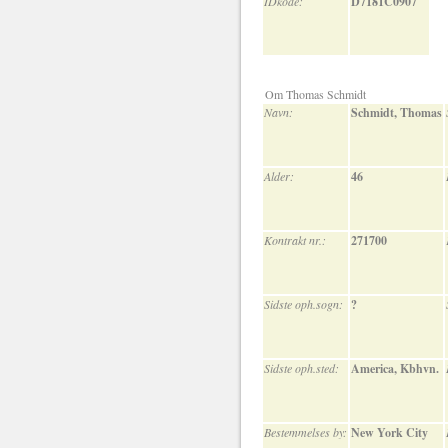
IDkode:
D7181C0907
Om Thomas Schmidt
Navn:
Schmidt, Thomas
Alder:
46
Kontrakt nr.:
271700
Sidste oph.sogn:
?
Sidste oph.sted:
America, Kbhvn.
Bestemmelses by:
New York City