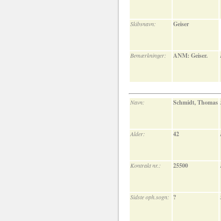
Skibsnavn:
Geiser
Bemærkninger:
ANM: Geiser.
Navn:
Schmidt, Thomas
Alder:
42
Kontrakt nr.:
25500
Sidste oph.sogn:
?