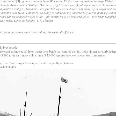
 “state room”
[3]
og naar kan man kjøbe Billetterne. Vil De være saa artig at besørge Kjøbet sa
t han ønskede at betale $100 for Overreisen, og hvis han gaar
[4]
tilbage til New York med sa
n forbliver muligen i Danmark i længere Tid, og ønsker derfor ei at binde sig til nogen bestem
 benyttes med Held i Danmark, da behag at notere de tog underret mig derom naar jeg komme
om var jeg undertiden kjed af Alt – tale maatte jeg ei og læse gad jeg ei – men naar Dagbla
gtelse. Deres forbundne C.F. Clausen
 ønsker at have vore state rooms alongside each other
[5]
, etc
kt brevhovede
relevant at finde ud af, hvor meget dette beløb var værd på den tid; oplysningen at returbilletten
e $ 100 giver en fingervisning om at $ 25.000 representerede en meget stor sum penge.
 hvor “go” bruges for at rejse, færdes, sejle, flyve, køre etc
 nabokahytter