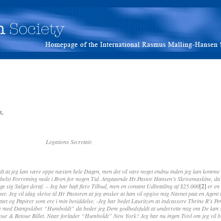
t,
q Legations Secretair.
eg kan være oppe næsten hele Dagen, men det vil vare noget endnu inden jeg kan komme ud i
m helst Forretning nede i Byen for nogen Tid. Angaaende Hr.Pastor Hansen’s Skrivemaskine, da 
age sig Salget deraf. – Jeg har haft flere Tilbud, men en contant Udbetaling af $25.000
[2]
er en
ber. Jeg vil idag skrive til Hr Pastoren at jeg ønsker at han vil opgive mig Navnet paa en Agent t
atet og Papirer som ere i min besiddelse. -Jeg har bedet Lauritzen at indcassere Thrine R’s Pen
e med Dampskibet “Humboldt” da beder jeg Dem godhedsfuldt at underrette mig om De kan 
our & Retour Billet. Naar forlader “Humboldt” New York? Jeg har nu ingen Tvivl om jeg vil bli