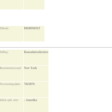
IDkode:
D8385S0315
Stilling:
Konsulatssekretær
Bestemmelsessted:
New York
Forevisningsdato:
7/6/1874
Sidste oph. amt:
- Amerika