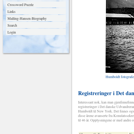
Crossword Puzzle
Links
Malling-Hansen-Biography
Search
Login
Humboldt fotografe
Registreringer i Det da
Interessant nok, kan man gjenfinnefin
registreringer i Det danske Udvandrerar
Humboldt til New York. Det finnes også 
disse årene avanserte fra Konulatssekre
til 46 år. Opplysningene er med andre ord