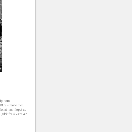
kip som
 1872 - reiste med
t at han i løpet av
n gikk fra å være 42