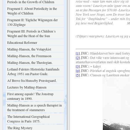
reise med – naar kan man sikre sig sit
Periods in the Growth of Children
state room? Lauritzen talte igaar om a
Fragment I: About Periodicity in the
sa at faa Passagen for $70.00 -Lauritze
Weight of Children
New York seer Noget, som De troer kan
Tak for “Dagbladene” – under min Sygd
Fragment II: Tägliche Wägungen der
jeg læse med Begjærlighed. Med A
130 Zöglinge
Fragment III: Periods in Children´s
Weight and the Heat of the Sun
(Tilføjet i marginen): Lauritzen og jeg
Educational Reformer
Malling-Hansen, the Volapykist
[1]
JMC:
Håndskrevet brev med fortry
Malling-Hansen, the Freemason
[2]
JMC:
Det ville være interessant og
atlanterhavsoverfarten med skib kosted
Malling-Hansen, the Theologian.
[3]
JMC:
= kahyt
Lolland-Falsters Historiske Samfunds
[4]
JMC:
Påvirket af engelsk sprogbrug,
Årbog 1951 om Pastor Gude.
[5]
JMC:
Clausen og Lauritzen ønsker
Af Breve fra Hunseby Præstegaard.
Lectures by Malling-Hansen
First among equals! The Jonstrup
centenary in 1890.
Malling-Hansen as a speech therapist in
the treatment of stammerers
The International Geographical
Congress in Paris 1875.
The Ring Mystery