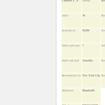
Clausen, C. F.
Stilling:
Ko
Alder:
36
Bes
Kontrakt nr.:
56200
For
Sidste oph.sogn:
?
Sid
Sidste oph.sted:
Amerika
Bes
Bestemmelses by:
New York City
Bes
Skibsnavn:
Humboldt