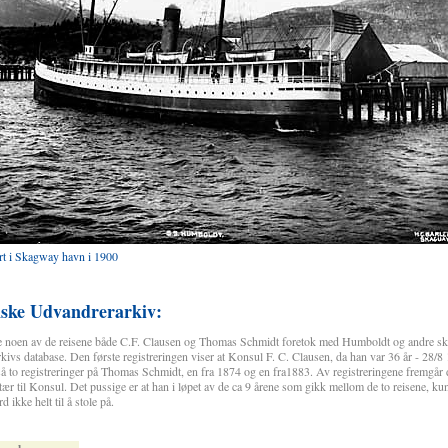
rt i Skagway havn i 1900
nske Udvandrerarkiv:
ne noen av de reisene både C.F. Clausen og Thomas Schmidt foretok med Humboldt og andre s
kivs database. Den første registreringen viser at Konsul F. C. Clausen, da han var 36 år - 28/8
to registreringer på Thomas Schmidt, en fra 1874 og en fra1883. Av registreringene fremgår de
tær til Konsul. Det pussige er at han i løpet av de ca 9 årene som gikk mellom de to reisene, ku
 ikke helt til å stole på.