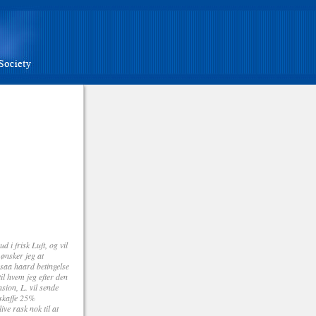
 frisk Luft, og vil
ønsker jeg at
 saa haard betingelse
il hvem jeg efter den
sion, L. vil sende
skaffe 25%
ve rask nok til at