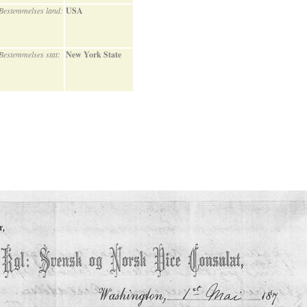
Bestemmelses land:
USA
Bestemmelses stat:
New York State