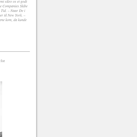
mt sikre os et godt
me Companies Skibe
t Tid. – Naar De i
r til New York. –
dene kom, da kunde
 for