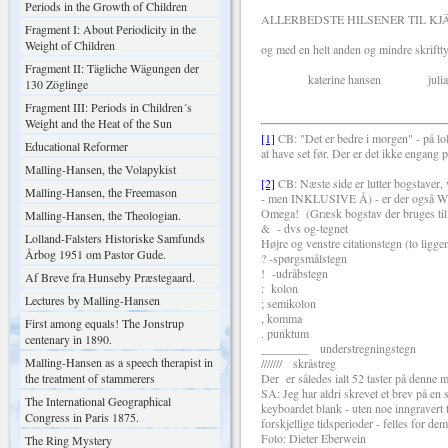
Periods in the Growth of Children
ALLERBEDSTE HILSENER TIL K
Fragment I: About Periodicity in the
Weight of Children
og med en helt anden og mindre skriftty
Fragment II: Tägliche Wägungen der
katerine hansen juliane mar
130 Zöglinge
Fragment III: Periods in Children´s
Weight and the Heat of the Sun
[1]
CB: "Det er bedre i morgen" - på lol
Educational Reformer
at have set før. Der er det ikke engang på
Malling-Hansen, the Volapykist
[2]
CB: Næste side er lutter bogstaver, v
Malling-Hansen, the Freemason
- men INKLUSIVE Å) - er der også W, J,
Omega!
(Græsk bogstav der bruges til
Malling-Hansen, the Theologian.
&
- dvs og-tegnet
Lolland-Falsters Historiske Samfunds
Højre og venstre citationstegn (to ligg
Årbog 1951 om Pastor Gude.
? -spørgsmålstegn
!
-udråbstegn
Af Breve fra Hunseby Præstegaard.
:
kolon
Lectures by Malling-Hansen
; semikolon
, komma
First among equals! The Jonstrup
. punktum
centenary in 1890.
________
understregningstegn
Malling-Hansen as a speech therapist in
///////
skråstreg
the treatment of stammerers
Der
er således ialt 52 taster på den
SA: Jeg har aldri skrevet et brev på en 
The International Geographical
keyboardet blank - uten noe inngravert 
Congress in Paris 1875.
forskjellige tidsperioder - felles for dem
Foto: Dieter Eberwein
The Ring Mystery