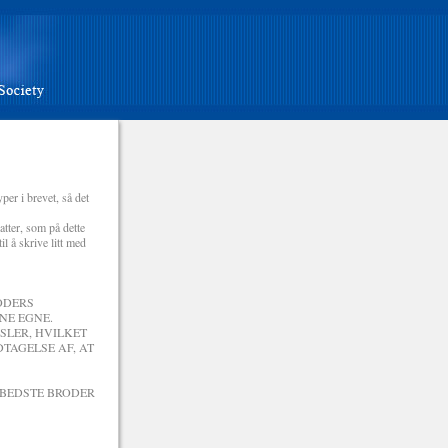
per i brevet, så det
tter, som på dette
il å skrive litt med
ODERS
NE EGNE.
SLER, HVILKET
TAGELSE AF, AT
RBEDSTE BRODER