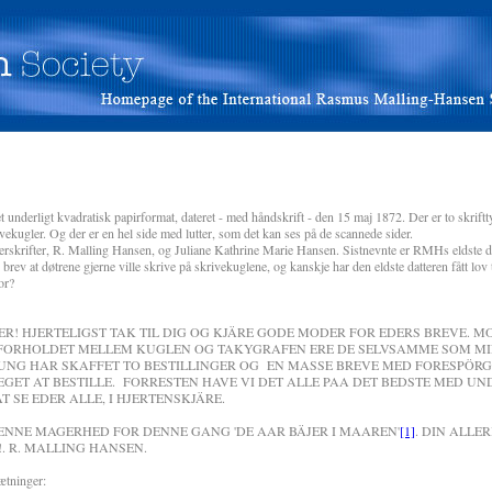
et underligt kvadratisk papirformat, dateret - med håndskrift - den 15 maj 1872. Der er to skriftty
vekugler. Og der er en hel side med lutter, som det kan ses på de scannede sider.
rskrifter, R. Malling Hansen, og Juliane Kathrine Marie Hansen. Sistnevnte er RMHs eldste da
 brev at døtrene gjerne ville skrive på skrivekuglene, og kanskje har den eldste datteren fått lov t
or?
ELIGST TAK TIL DIG OG KJÄRE GODE MODER FOR EDERS BREVE. M
ORHOLDET MELLEM KUGLEN OG TAKYGRAFEN ERE DE SELVSAMME SOM MI
ITUNG HAR SKAFFET TO BESTILLINGER OG EN MASSE BREVE MED FORESPÖRG
GET AT BESTILLE. FORRESTEN HAVE VI DET ALLE PAA DET BEDSTE MED UND
T SE EDER ALLE, I HJERTENSKJÄRE.
DENNE MAGERHED FOR DENNE GANG 'DE AAR BÄJER I MAAREN'
[1]
. DIN ALLE
. R. MALLING HANSEN.
ætninger: