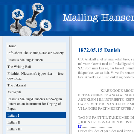
Home
1872.05.15 Danish
Info about The Malling-Hansen Society
CB: Afskrift af et ret mærkeligt brev, i 
Rasmus Malling-Hansen
må være skrevet med to forskellige skri
The Writing Ball
SA: Som man kan se, har brevet to unde
tidspunktet var ca 6 år. Vi vet fra senere
Friedrich Nietzsche's typewriter ----free
fars skrivekugle til sin onkel og bestem
download----
The Takygraf
KJÄRE GODE BRODER! HJERT
Xerografi
BETRAGTNINGER ANGAAENDE F
Rasmus Malling-Hansen’s Norwegian
ARTIKLEN I ILLUSTRIERTE ZE
Patent on an Instrument for Drying of
HAR GIVET MIG NÄSTEN FOR ME
Paper.
VI LÄNGES FÄLT MEGET EFTER A
Letters I
TAG NU PÄNT TIL TAKKE MED 
_ JOHN ER OGSAA DEN BEDSTE!
Letters II
[2]
.................................
Letters III
Der er desuden et par sider med korte s