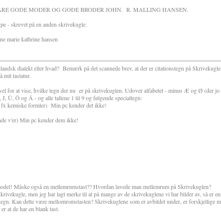
JÄRE GODE MODER OG GODE BRODER JOHN. R. MALLING HANSEN.
pe - skrevet på en anden skrivekugle:
ie kathrine hansen
landsk dialekt eller hvad?
Bemærk på det scannede brev, at der er citationstegn på Skrivekugle
 mit tastatur.
el for at vise, hvilke tegn der nu
er på skrivekuglen. Udover alfabetet - minus Æ og Ø (der j
 Ü, Ö og Ä - og alle tallene 1 til 9 og følgende specialtegn:
 fx kemiske formler)
Min pc kender det ikke!
ende v'er) Min pc kender dem ikke!
ne model! Måske også en mellemrumstast?? Hvordan lavede man mellemrum på Skrivekuglen?
skrivekugle, men jeg har lagt merke til at på mange av de skrivekuglene vi har bilder av, så er en
tegn. Kan dette være mellomromstasten? Skrivekuglene som er avbildet under, er forskjellige m
 er at de har en blank tast.