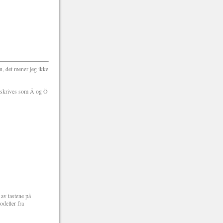
n, det mener jeg ikke
o skrives som Ä og Ö
 av tastene på
odeller fra