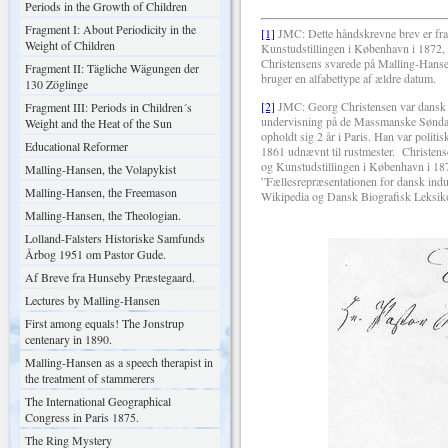
Periods in the Growth of Children
Fragment I: About Periodicity in the
[1]
JMC: Dette håndskrevne brev er fra
Weight of Children
Kunstudstillingen i København i 1872, 
Christensens svarede på Malling-Hansen
Fragment II: Tägliche Wägungen der
bruger en alfabettype af ældre datum.
130 Zöglinge
[2]
JMC: Georg Christensen var dansk r
Fragment III: Periods in Children´s
undervisning på de Massmanske Søndags
Weight and the Heat of the Sun
opholdt sig 2 år i Paris. Han var poli
Educational Reformer
1861 udnævnt til rustmester.
Christens
og Kunstudstillingen i København i 1872
Malling-Hansen, the Volapykist
”Fællesrepræsentationen for dansk indu
Malling-Hansen, the Freemason
Wikipedia og Dansk Biografisk Leksik
Malling-Hansen, the Theologian.
Lolland-Falsters Historiske Samfunds
Årbog 1951 om Pastor Gude.
Af Breve fra Hunseby Præstegaard.
Lectures by Malling-Hansen
First among equals! The Jonstrup
centenary in 1890.
Malling-Hansen as a speech therapist in
the treatment of stammerers
The International Geographical
Congress in Paris 1875.
The Ring Mystery