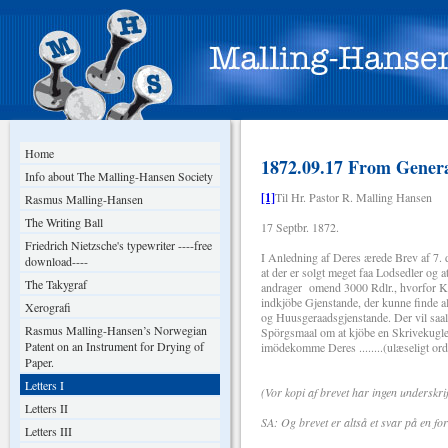
Home
1872.09.17 From Genera
Info about The Malling-Hansen Society
[1]
Til Hr. Pastor R. Malling Hansen
Rasmus Malling-Hansen
The Writing Ball
17 Septbr. 1872.
Friedrich Nietzsche's typewriter ----free
I Anledning af Deres ærede Brev af 7. 
download----
at der er solgt meget faa Lodsedler og a
The Takygraf
andrager omend 3000 Rdlr., hvorfor Ko
indkjöbe Gjenstande, der kunne finde 
Xerografi
og Huusgeraadsgjenstande. Der vil saal
Rasmus Malling-Hansen’s Norwegian
Spörgsmaal om at kjöbe en Skrivekugle,
Patent on an Instrument for Drying of
imödekomme Deres ........(ulæseligt ord
Paper.
Letters I
(Vor kopi af brevet har ingen underskrif
Letters II
SA: Og brevet er altså et svar på en f
Letters III