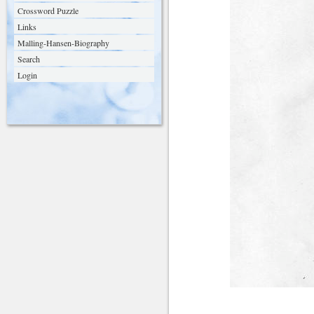
Crossword Puzzle
Links
Malling-Hansen-Biography
Search
Login