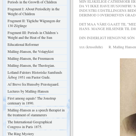
MIN ELSKELIGE CÄTHEMOER ER R
Periods in the Growth of Children
DA VI IKKE HAVE HUSJOMFRU M
Fragment I: About Periodicity in the
INDUSTRI-UDSTILLINGENS BED
Weight of Children
DERIMOD I OVERDREVEN GRAD
Fragment II: Tägliche Wägungen der
DET MAA VÄRE GAAET TIL "MED
130 Zöglinge
HANS. MANGE HILSENER TIL DI
Fragment III: Periods in Children´s
Weight and the Heat of the Sun
DIN INDERLIGT HENGIVNE SÖN
Educational Reformer
xxx (krusedulle) R. Malling Hansen
Malling-Hansen, the Volapykist
Malling-Hansen, the Freemason
Malling-Hansen, the Theologian.
Lolland-Falsters Historiske Samfunds
Årbog 1951 om Pastor Gude.
Af Breve fra Hunseby Præstegaard.
Lectures by Malling-Hansen
First among equals! The Jonstrup
centenary in 1890.
Malling-Hansen as a speech therapist in
the treatment of stammerers
The International Geographical
Congress in Paris 1875.
The Ring Mystery