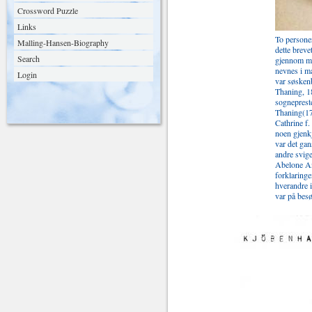
Crossword Puzzle
Links
To persone
Malling-Hansen-Biography
dette breve
Search
gjennom ma
nevnes i m
Login
var søsken
Thaning, 1
sogneprest
Thaning(17
Cathrine f
noen gjenkj
var det gan
andre svig
Abelone An
forklaring
hverandre 
var på besø