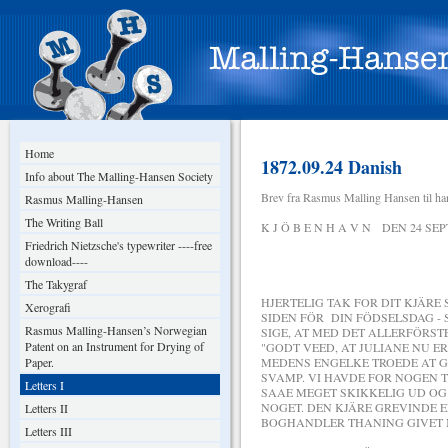
Home
1872.09.24 Danish
Info about The Malling-Hansen Society
Brev fra Rasmus Malling Hansen til ha
Rasmus Malling-Hansen
The Writing Ball
K J Ö B E N H A V N DEN 24 SE
Friedrich Nietzsche's typewriter ----free
download----
KJÄRE GODE 
The Takygraf
HJERTELIG TAK FOR DIT KJÄRE 
Xerografi
SIDEN FÖR DIN FÖDSELSDAG - 
Rasmus Malling-Hansen’s Norwegian
SIGE, AT MED DET ALLERFÖRST
Patent on an Instrument for Drying of
"GODT VEED, AT JULIANE NU ER
Paper.
MEDENS ENGELKE TROEDE AT 
SVAMP. VI HAVDE FOR NOGEN 
Letters I
SAAE MEGET SKIKKELIG UD OG
NOGET. DEN KJÄRE GREVINDE 
Letters II
BOGHANDLER THANING GIVET M
Letters III