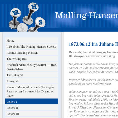
Home
1873.06.12 fra Juliane 
Info about The Malling-Hansen Society
Research, transkribering og kommen
Rasmus Malling-Hansen
Illustrasjoner ved Sverre Avnskog.
The Writing Ball
Da farmor Juliane skriver dette brev, 
Friedrich Nietzsche's typewriter ----free
nævnes, er 7 år. Juliane var den først
download----
1866. Engelke blev født to år senere. 
The Takygraf
Brevet er håndskrevet, og skriften er m
Xerografi
gotiske og en mere moderne form.
Rasmus Malling-Hansen’s Norwegian
Patent on an Instrument for Drying of
Juliane angiver sin adresse som ”Skjelst
Paper.
vidt vi ved begyndte Johan Frederik H
Pensioneredes ved juletid 1905, og i d
Letters I
bog med en hyldest-adresse fra Huns
Lærer J.F.Hansen, Skjelstrup. Gennem 
Letters II
vor Kommune varetaget den Gerning, s
Letters III
opgive”. Denne hyldestadresse er sirli