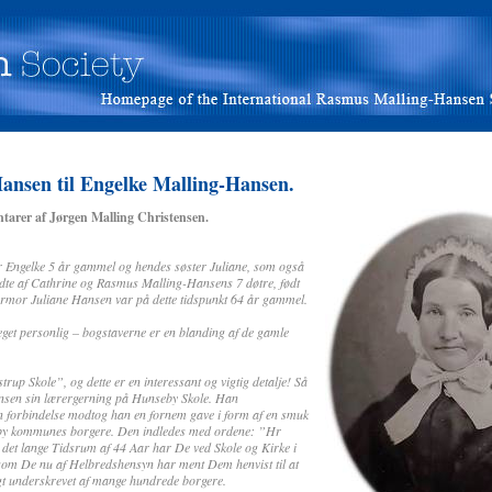
Hansen til Engelke Malling-Hansen.
tarer af Jørgen Malling Christensen.
er Engelke 5 år gammel og hendes søster Juliane, som også
fødte af Cathrine og Rasmus Malling-Hansens 7 døtre, født
Farmor Juliane Hansen var på dette tidspunkt 64 år gammel.
eget personlig – bogstaverne er en blanding af de gamle
rup Skole”, og dette er en interessant og vigtig detalje! Så
ansen sin lærergerning på Hunseby Skole. Han
en forbindelse modtog han en fornem gave i form af en smuk
eby kommunes borgere. Den indledes med ordene: ”Hr
det lange Tidsrum af 44 Aar har De ved Skole og Kirke i
om De nu af Helbredshensyn har ment Dem henvist til at
gt underskrevet af mange hundrede borgere.