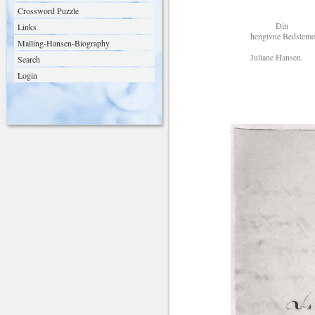
Crossword Puzzle
Din
Links
hengivne Bedstemod
Malling-Hansen-Biography
Juliane Hansen.
Search
Login