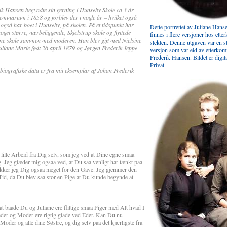
ik Hansen begyndte sin gerning i Hunseby Skole ca 3 år
seminarium i 1858 og forblev der i nogle år – hvilket også
også har boet i Hunseby, på skolen. På et tidspunkt har
Dette portrettet av Juliane Han
oget større, nærbeliggende, Skjelstrup skole og flyttede
finnes i flere versjoner hos ett
enne skole sammen med moderen. Han blev gift med Nielsine
slekten. Denne utgaven var en 
Juliane Marie født 26 april 1879 og Jørgen Frederik Jeppe
versjon som var eid av etterkom
Frederik Hansen. Bildet er digita
Privat.
e biografiske data er fra mit eksemplar af Johan Frederik
lille Arbeid fra Dig selv, som jeg ved at Dine egne smaa
g. Jeg glæder mig ogsaa ved, at Du saa venligt har tænkt paa
akker jeg Dig ogsaa meget for den Gave. Jeg gjemmer den
id, da Du blev saa stor en Pige at Du kunde begynde at
t baade Du og Juliane ere flittige smaa Piger med Alt hvad I
Fader og Moder ere rigtig glade ved Eder. Kan Du nu
 Moder og alle dine Søstre, og dig selv paa det kjærligste fra