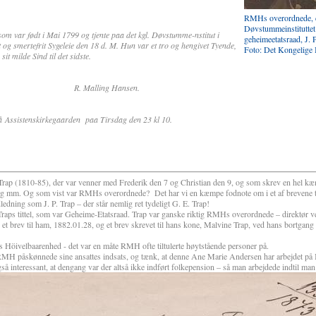
RMHs overordnede, d
Døvstummeinstituttet
 var født i Mai 1799 og tjente paa det kgl. Døvstumme-nstitut i
geheimeetatsraad, J. 
t og smertefrit Sygeleie den 18 d. M. Hun var et tro og hengivet Tyende,
Foto: Det Kongelige 
it milde Sind til det sidste.
er 1873. R. Malling Hansen.
på Assistenskirkegaarden
paa Tirsdag den 23 kl 10.
P.Trap (1810-85), der var venner med Frederik den 7 og Christian den 9, og som skrev en hel k
ig mm. Og som vist var RMHs overordnede?
Det har vi en kæmpe fodnote om i et af brevene t
edning som J. P. Trap – der står nemlig ret tydeligt G. E. Trap!
 Traps tittel, som var Geheime-Etatsraad. Trap var ganske riktig RMHs overordnede – direktør v
e et brev til ham, 1882.01.28, og et brev skrevet til hans kone, Malvine Trap, ved hans bortgan
s Höivelbaarenhed - det var en måte RMH ofte tiltulerte høytstående personer på.
RMH påskønnede sine ansattes indsats, og tænk, at denne Ane Marie Andersen har arbejdet på I
så interessant, at dengang var der altså ikke indført folkepension – så man arbejdede indtil ma