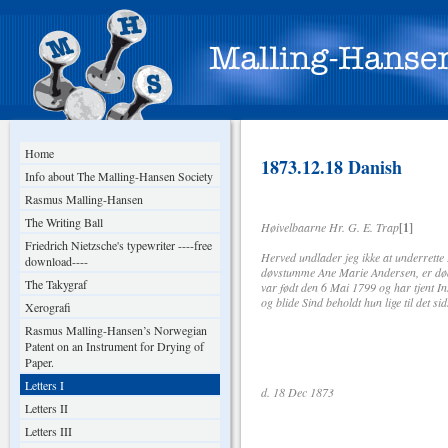
Home
1873.12.18 Danish
Info about The Malling-Hansen Society
Rasmus Malling-Hansen
The Writing Ball
Høivelbaarne Hr. G. E. Trap
[1]
Friedrich Nietzsche's typewriter ----free
Herved undlader jeg ikke at underrett
download----
døvstumme Ane Marie Andersen, er død bl
The Takygraf
var født den 6 Mai 1799 og har tjent Ins
og blide Sind beholdt hun lige til det sid
Xerografi
Rasmus Malling-Hansen’s Norwegian
Patent on an Instrument for Drying of
Alle
Paper.
Letters I
d. 18 Dec 
Letters II
Letters III