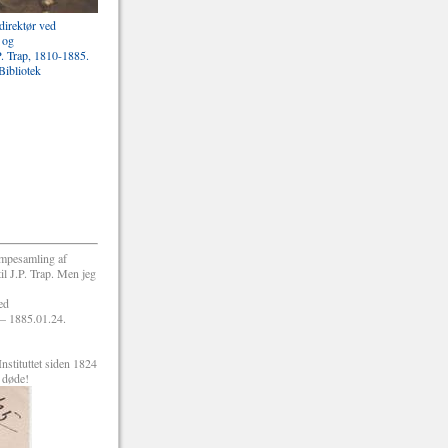
irektør ved
 og
P. Trap, 1810-1885.
Bibliotek
æmpesamling af
il J.P. Trap. Men jeg
ed
g – 1885.01.24.
nstituttet siden 1824
n døde!