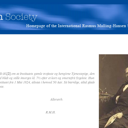
e D.H
.[2]
om at Institutets gamle trofaste og hengivne Tjenestepige, den
idt og stille imorges kl. 7½ efter et kort og smertefrit Sygeleie. Hun
titutet fra 1 Mai 1824, altsaa i henved 50 Aar. Sit barnlige, altid glade
ste.
rærb.
1873 R.M.H.