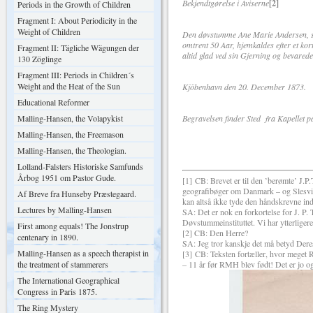
Bekjendtgørelse i Aviserne
[2]
Periods in the Growth of Children
Fragment I: About Periodicity in the
Weight of Children
Den døvstumme Ane Marie Andersen, som
omtrent 50 Aar, hjemkaldes efter et kor
Fragment II: Tägliche Wägungen der
altid glad ved sin Gjerning og bevarede s
130 Zöglinge
Fragment III: Periods in Children´s
Weight and the Heat of the Sun
Kjöbenhavn den 20. Decemb
Educational Reformer
Malling-Hansen, the Volapykist
Begravelsen finder Sted fra Kapellet 
Malling-Hansen, the Freemason
Malling-Hansen, the Theologian.
Lolland-Falsters Historiske Samfunds
Årbog 1951 om Pastor Gude.
[1] CB: Brevet er til den ’berømte’ J.
geografibøger om Danmark – og Slesv
Af Breve fra Hunseby Præstegaard.
kan altså ikke tyde den håndskrevne indl
Lectures by Malling-Hansen
SA: Det er nok en forkortelse for J. P.
Døvstummeinstituttet. Vi har ytterliger
First among equals! The Jonstrup
[2] CB: Den Herre?
centenary in 1890.
SA: Jeg tror kanskje det må betyd Dere
Malling-Hansen as a speech therapist in
[3] CB: Teksten fortæller, hvor meget 
the treatment of stammerers
– 11 år før RMH blev født! Det er jo og
The International Geographical
Congress in Paris 1875.
The Ring Mystery