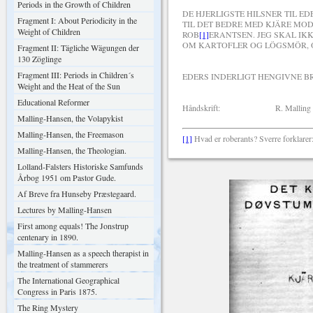
Periods in the Growth of Children
DE HJERLIGSTE HILSNER TIL E
Fragment I: About Periodicity in the
TIL DET BEDRE MED KJÄRE MOD
Weight of Children
ROB
[1]
ERANTSEN. JEG SKAL IK
OM KARTOFLER OG LÖGSMÖR, O
Fragment II: Tägliche Wägungen der
130 Zöglinge
Fragment III: Periods in Children´s
EDERS INDERLIGT HENGIVNE B
Weight and the Heat of the Sun
Educational Reformer
Håndskrift: R. Malling H
Malling-Hansen, the Volapykist
Malling-Hansen, the Freemason
[1]
Hvad er roberants? Sverre forklarer
Malling-Hansen, the Theologian.
Lolland-Falsters Historiske Samfunds
Årbog 1951 om Pastor Gude.
Af Breve fra Hunseby Præstegaard.
Lectures by Malling-Hansen
First among equals! The Jonstrup
centenary in 1890.
Malling-Hansen as a speech therapist in
the treatment of stammerers
The International Geographical
Congress in Paris 1875.
The Ring Mystery