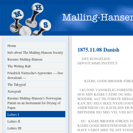
Home
1875.11.08 Danish
Info about The Malling-Hansen Society
DET KONGELIGE
Rasmus Malling-Hansen
DØVSTUMME-INSTITUT
The Writing Ball
DEN 8. N
Friedrich Nietzsche's typewriter ----free
download----
KJÄRE, GODE BRODER JÖRGEN 
The Takygraf
I KUNNE VANSKELIG FORESTIL
Xerografi
HOS MIN KJÄRE CÄTHE OG MIG.
Rasmus Malling-Hansen’s Norwegian
RÖDDER, ALT TIL FÖRSTE MEDA
Patent on an Instrument for Drying of
KAN JEG SELV IKKE NYDE GODT
Paper.
SMERTERNE OG HÄVELSEN ER B
BEFINDER JEG MIG VEL VED K
Letters I
DU KJÄRE BRODER JÖRGEN TAK
Letters II
KJÄRE GODE BEDSTEMODER NU 
Letters III
HAVE VÄRET MED TIL DIT SVEN