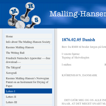
Home
1876.02.05 Danish
Info about The Malling-Hansen Society
Brev fra RMH til broder Jørgen på fort
Rasmus Malling-Hansen
The Writing Ball
I venstre hjørne:
Tegning af Skrivekuglen
Friedrich Nietzsche's typewriter ----free
download----
I midten: R. MALL
The Takygraf
Skriveku
Xerografi
KJÖBENHAVN, DANMARK
Rasmus Malling-Hansen’s Norwegian
Patent on an Instrument for Drying of
DEN 5 FEBR
Paper.
KJÄRE GODE B
Letters I
Letters II
DET GJÖR MIG OG OS ALLE IND
Letters III
HAAB, AT DET MEGET SNART M