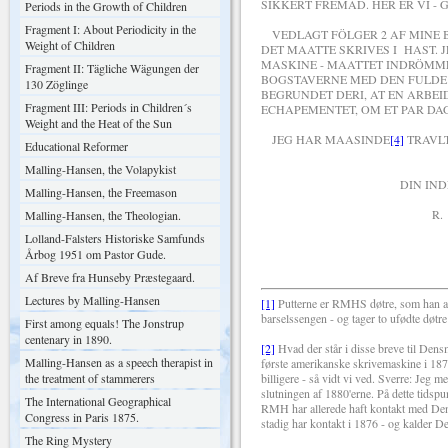
SIKKERT FREMAD. HER ER VI -
Periods in the Growth of Children
Fragment I: About Periodicity in the
VEDLAGT FÖLGER 2 AF MINE 
Weight of Children
DET MAATTE SKRIVES I HAST. 
MASKINE - MAATTET INDRÖMME,
Fragment II: Tägliche Wägungen der
BOGSTAVERNE MED DEN FULDE M
130 Zöglinge
BEGRUNDET DERI, AT EN ARBE
Fragment III: Periods in Children´s
ECHAPEMENTET, OM ET PAR DA
Weight and the Heat of the Sun
JEG HAR MAASINDE
[4]
TRAVLT
Educational Reformer
Malling-Hansen, the Volapykist
DIN INDERLIGT H
Malling-Hansen, the Freemason
R. M. 
Malling-Hansen, the Theologian.
Lolland-Falsters Historiske Samfunds
Årbog 1951 om Pastor Gude.
Af Breve fra Hunseby Præstegaard.
Lectures by Malling-Hansen
[1]
Putterne er RMHS døtre, som han alts
barselssengen - og tager to ufødte døtre
First among equals! The Jonstrup
centenary in 1890.
[2]
Hvad der står i disse breve til Den
Malling-Hansen as a speech therapist in
første amerikanske skrivemaskine i 187
the treatment of stammerers
billigere - så vidt vi ved. Sverre: Jeg 
slutningen af 1880'erne. På dette tid
The International Geographical
RMH har allerede haft kontakt med Dens
Congress in Paris 1875.
stadig har kontakt i 1876 - og kalder 
The Ring Mystery