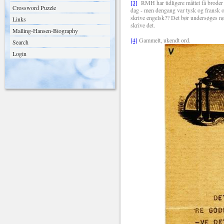
[3]
RMH har tidligere måttet få broder J
Crossword Puzzle
dag - men dengang var tysk og fransk o
skrive engelsk?? Det bør undersøges nøj
Links
skrive det.
Malling-Hansen-Biography
[4]
Gammelt, ukendt ord.
Search
Login