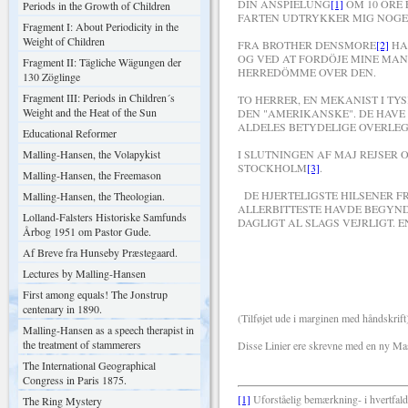
DIN ANSPIELUNG
[1]
OM 10 ÖRE E
Periods in the Growth of Children
FARTEN UDTRYKKER MIG NOGE
Fragment I: About Periodicity in the
Weight of Children
FRA BROTHER DENSMORE
[2]
HA
OG VED AT FORDÖJE MINE MAN
Fragment II: Tägliche Wägungen der
HERREDÖMME OVER DEN.
130 Zöglinge
Fragment III: Periods in Children´s
TO HERRER, EN MEKANIST I TY
Weight and the Heat of the Sun
DEN "AMERIKANSKE". DE HAVE
ALDELES BETYDELIGE OVERLE
Educational Reformer
Malling-Hansen, the Volapykist
I SLUTNINGEN AF MAJ REJSER
STOCKHOLM
[3]
.
Malling-Hansen, the Freemason
DE HJERTELIGSTE HILSENER FRA
Malling-Hansen, the Theologian.
ALLERBITTESTE HAVDE BEGYNDT
Lolland-Falsters Historiske Samfunds
DAGLIGT AL SLAGS VEJRLIGT. 
Årbog 1951 om Pastor Gude.
DIN INDERLI
Af Breve fra Hunseby Præstegaard.
Lectures by Malling-Hansen
R. Malli
First among equals! The Jonstrup
centenary in 1890.
(Tilføjet ude i marginen med håndskrift
Malling-Hansen as a speech therapist in
the treatment of stammerers
Disse Linier ere skrevne med en ny Mask
The International Geographical
Congress in Paris 1875.
[1]
Uforståelig bemærkning- i hvertfal
The Ring Mystery