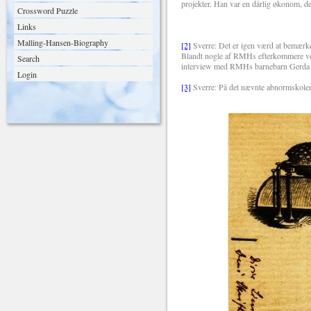
projekter. Han var en dårlig økonom, d
Crossword Puzzle
Links
Malling-Hansen-Biography
[2]
Sverre:
Det er igen værd at bemærke,
Blandt nogle af RMHs efterkommere ver
Search
interview med RMHs barnebarn Gerda 
Login
[3]
Sverre:
På det nævnte abnormskolemø