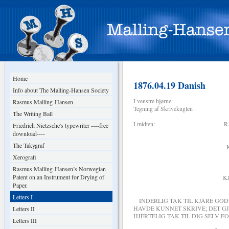
Home
1876.04.19 Danish
Info about The Malling-Hansen Society
I venstre hjørne:
Rasmus Malling-Hansen
Tegning af Skrivekuglen
The Writing Ball
I midten: R. MALL
Friedrich Nietzsche's typewriter ----free
Skriveku
download----
The Takygraf
KJÖBENHAVN
Xerografi
DEN 19 APRI
Rasmus Malling-Hansen’s Norwegian
Patent on an Instrument for Drying of
KJÄRE GODE B 
Paper.
Letters I
INDERLIG TAK TIL KJÄRE GOD
HAVDE KUNNET SKRIVE; DET G
Letters II
HJERTELIG TAK TIL DIG SELV FO
Letters III