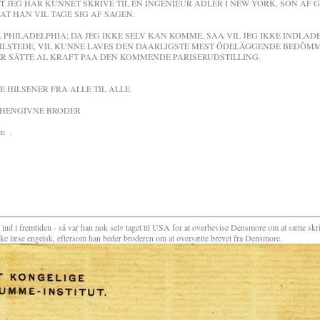
AT JEG HAR KUNNET SKRIVE TIL EN INGENIEUR ADLER I NEW YORK, SÖN AF 
AT HAN VIL TAGE SIG AF SAGEN.
HILADELPHIA; DA JEG IKKE SELV KAN KOMME, SAA VIL JEG IKKE INDLADE
 TILSTEDE, VIL KUNNE LAVES DEN DAARLIGSTE MEST ÖDELÄGGENDE BEDÖM
ER SÄTTE AL KRAFT PAA DEN KOMMENDE PARISERUDSTILLING.
NER FRA ALLE TIL ALLE
IVNE BRODER
 .
d i fremtiden - så var han nok selv taget til USA for at overbevise Densmore om at sætte skr
ikke læse engelsk, eftersom han beder broderen om at oversætte brevet fra Densmore.