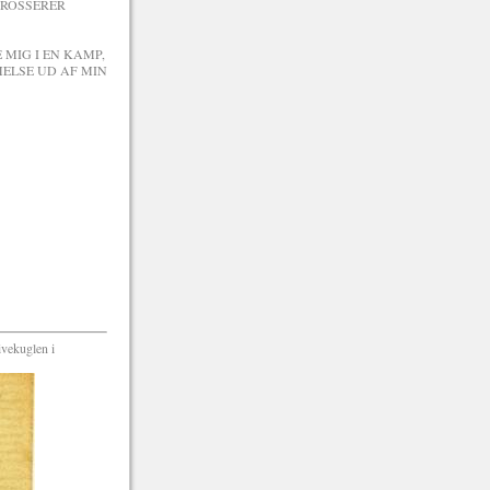
GROSSERER
 MIG I EN KAMP,
MELSE UD AF MIN
ivekuglen i