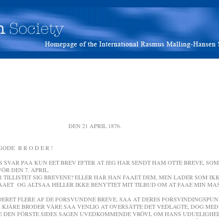
APRIL 1876.
O D E R !
VAR PAA KUN EET BREV EFTER AT JEG HAR SENDT HAM OTTE BREVE, SO
R DEN 7. APRIL.
TILLISTET SIG BREVENE? ELLER HAR HAN FAAET DEM, MEN LADER SOM IKK
AET OG ALTSAA HELLER IKKE BENYTTET MIT TILBUD OM AT FAAE MIN MASK
ERET FLERE AF DE FORSVUNDNE BREVE, SAA AT DERES FORSVINDINGSPUN
, KJÄRE BRODER VÄRE SAA VENLIG AT OVERSÄTTE DET VEDLAGTE, DOG ME
E DEN FÖRSTE SIDES SAGEN UVEDKOMMENDE VRÖVL OM HANS UDUELIGHED 