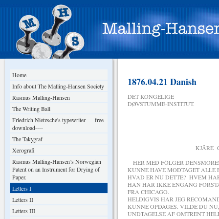
Home
1876.04.21 Danish
Info about The Malling-Hansen Society
DET KONGELIGE
Rasmus Malling-Hansen
DØVSTUMME-INSTITUT.
The Writing Ball
Friedrich Nietzsche's typewriter ----free
DEN 21 
download----
The Takygraf
KJÄRE GODE B R 
Xerografi
Rasmus Malling-Hansen’s Norwegian
HER MED FÖLGER DENSMORES S
Patent on an Instrument for Drying of
KUNNE HAVE MODTAGET ALLE FÖ
Paper.
HVAD ER NU DETTE? HVEM HAR 
HAN HAR IKKE ENGANG FORSTA
Letters I
FRA CHICAGO.
HELDIGVIS HAR JEG RECOMAND
Letters II
KUNNE OPDAGES. VILDE DU NU
Letters III
UNDTAGELSE AF OMTRENT HEL