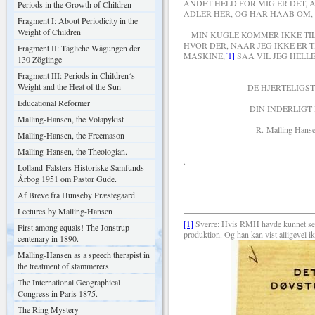
ANDET HELD FOR MIG ER DET, 
Periods in the Growth of Children
ADLER HER, OG HAR HAAB OM, 
Fragment I: About Periodicity in the
Weight of Children
MIN KUGLE KOMMER IKKE TIL P
HVOR DER, NAAR JEG IKKE ER
Fragment II: Tägliche Wägungen der
MASKINE,
[1]
SAA VIL JEG HELL
130 Zöglinge
Fragment III: Periods in Children´s
Weight and the Heat of the Sun
DE HJERTELIGSTE HILSE
Educational Reformer
DIN INDERLIGT HENG
Malling-Hansen, the Volapykist
R. Malling Hansen
Malling-Hansen, the Freemason
Malling-Hansen, the Theologian.
.
Lolland-Falsters Historiske Samfunds
Årbog 1951 om Pastor Gude.
Af Breve fra Hunseby Præstegaard.
Lectures by Malling-Hansen
[1]
Sverre: Hvis RMH havde kunnet se in
First among equals! The Jonstrup
produktion. Og han kan vist alligevel 
centenary in 1890.
Malling-Hansen as a speech therapist in
the treatment of stammerers
The International Geographical
Congress in Paris 1875.
The Ring Mystery