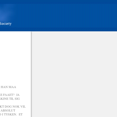
M HAN MAA
E FAAET? JA
INE TIL SIG
KT DOG NOK VIL
D ABSOLUT
I TYSKEN. ET