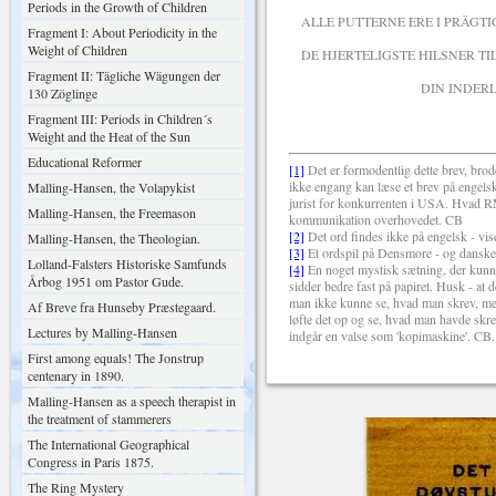
Periods in the Growth of Children
ALLE PUTTERNE ERE I PRÄGTI
Fragment I: About Periodicity in the
Weight of Children
DE HJERTELIGSTE HILSNER TIL
Fragment II: Tägliche Wägungen der
DIN INDERLIGT HENG
130 Zöglinge
Fragment III: Periods in Children´s
Weight and the Heat of the Sun
Educational Reformer
[1]
Det er formodentlig dette brev, brod
ikke engang kan læse et brev på engels
Malling-Hansen, the Volapykist
jurist for konkurrenten i USA. Hvad RMH
Malling-Hansen, the Freemason
kommunikation overhovedet. CB
[2]
Det ord findes ikke på engelsk - vis
Malling-Hansen, the Theologian.
[3]
Et ordspil på Densmore - og dansk
Lolland-Falsters Historiske Samfunds
[4]
En noget mystisk sætning, der kunne
Årbog 1951 om Pastor Gude.
sidder bedre fast på papiret. Husk - at
man ikke kunne se, hvad man skrev, mede
Af Breve fra Hunseby Præstegaard.
løfte det op og se, hvad man havde skr
Lectures by Malling-Hansen
indgår en valse som 'kopimaskine'. CB.
First among equals! The Jonstrup
centenary in 1890.
Malling-Hansen as a speech therapist in
the treatment of stammerers
The International Geographical
Congress in Paris 1875.
The Ring Mystery