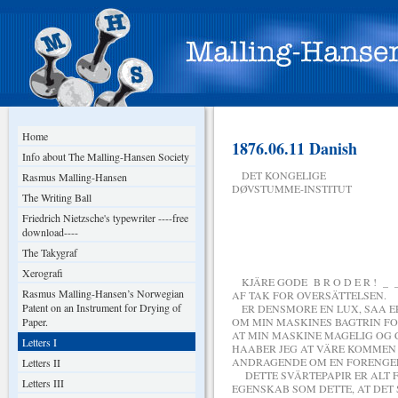
Home
1876.06.11 Danish
Info about The Malling-Hansen Society
DET KONGELIGE
Rasmus Malling-Hansen
DØVSTUMME-INSTITUT
The Writing Ball
Friedrich Nietzsche's typewriter ----free
download----
DEN 11 
The Takygraf
Xerografi
KJÄRE GODE B R O D E R ! _ 
Rasmus Malling-Hansen’s Norwegian
AF TAK FOR OVERSÄTTELSEN.
Patent on an Instrument for Drying of
ER DENSMORE EN LUX, SAA E
Paper.
OM MIN MASKINES BAGTRIN FO
AT MIN MASKINE MAGELIG OG
Letters I
HAABER JEG AT VÄRE KOMMEN S
ANDRAGENDE OM EN FORENGELS
Letters II
DETTE SVÄRTEPAPIR ER ALT F
Letters III
EGENSKAB SOM DETTE, AT DET 