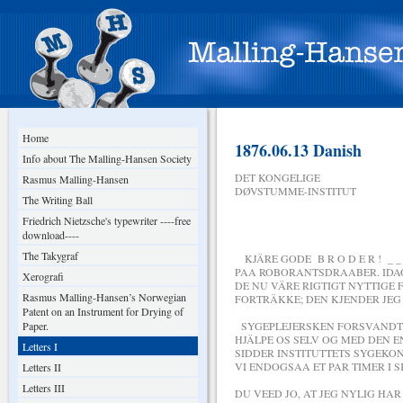
Home
1876.06.13 Danish
Info about The Malling-Hansen Society
DET KONGELIGE
Rasmus Malling-Hansen
DØVSTUMME-INSTITUT
The Writing Ball
DEN 13
Friedrich Nietzsche's typewriter ----free
download----
The Takygraf
KJÄRE GODE B R O D E R ! _ _
PAA ROBORANTSDRAABER. IDAG
Xerografi
DE NU VÄRE RIGTIGT NYTTIGE
Rasmus Malling-Hansen’s Norwegian
FORTRÄKKE; DEN KJENDER JEG 
Patent on an Instrument for Drying of
Paper.
SYGEPLEJERSKEN FORSVANDT M
HJÄLPE OS SELV OG MED DEN E
Letters I
SIDDER INSTITUTTETS SYGEKON
VI ENDOGSAA ET PAR TIMER I 
Letters II
Letters III
DU VEED JO, AT JEG NYLIG HA