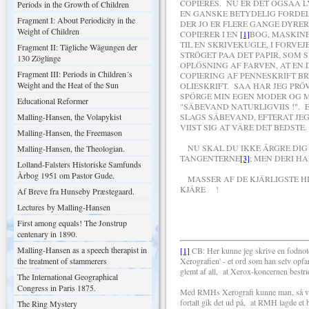
COPIERES. NU ER DET OGSAA L
Periods in the Growth of Children
EN GANSKE BETYDELIG FORDEL
Fragment I: About Periodicity in the
DER JO ER FLERE GANGE DYRER
Weight of Children
COPIERER I EN
[1]
BOG, MASKINE
TIL EN SKRIVEKUGLE, I FORVEJ
Fragment II: Tägliche Wägungen der
STRÖGET PAA DET PAPIR, SOM
130 Zöglinge
OPLÖSNING AF FARVEN, AT EN 
Fragment III: Periods in Children´s
COPIERING AF PENNESKRIFT B
Weight and the Heat of the Sun
OLIESKRIFT. SAA HAR JEG PRÖ
SPÖRGE MIN EGEN MODER OG MI
Educational Reformer
"SÄBEVAND NATURLIGVIIS !". E
Malling-Hansen, the Volapykist
SLAGS SÄBEVAND, EFTERAT JE
VIIST SIG AT VÄRE DET BEDST
Malling-Hansen, the Freemason
NU SKAL DU IKKE ÄRGRE DIG O
Malling-Hansen, the Theologian.
TANGENTERNE
[3]
; MEN DERI H
Lolland-Falsters Historiske Samfunds
Årbog 1951 om Pastor Gude.
MASSER AF DE KJÄRLIGSTE HIL
KJÄRE !
Af Breve fra Hunseby Præstegaard.
Lectures by Malling-Hansen
DIN INDERLIGT H
First among equals! The Jonstrup
centenary in 1890.
Malling-Hansen as a speech therapist in
[1]
CB: Her kunne jeg skrive en fodnote 
the treatment of stammerers
Xerografien' - et ord som han selv opfa
glemt af all,
at Xerox-koncernen bestrid
The International Geographical
Congress in Paris 1875.
Med RMHs Xerografi kunne man, så vidt 
fortalt gik det ud på,
at RMH lagde et b
The Ring Mystery