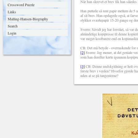
Når han skrevet et brev fik han således 
Crossword Puzzle
Han puttede så rent papir mellem de 5 
Links
af sit brev. Han opdagede også, at farv
Malling-Hansen-Biography
stykker sværtepapir 15-20 gange og der
Search
Sverre: Såvidt jeg har forstået, så var 
Login
almindelige kopipresse til denne kopier
var meget kostbarere end en kopimaski
CB: Det må betyde - overraskende for mi
[2]
Sverre:
Jeg mener, at det geniale ve
som han derefter kørte igennem kopipres
[3]
CB: Denne undskyldning er helt overf
første brev i verden? Hvorfor gjorde h
uden at se på tangenterne?