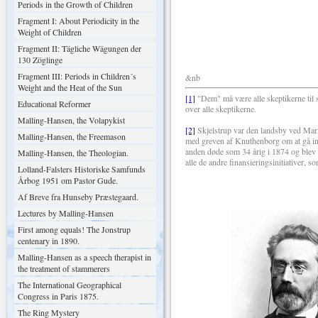
Periods in the Growth of Children
din INDERLIG h
Fragment I: About Periodicity in the
Weight of Children
Fragment II: Tägliche Wägungen der
rm
130 Zöglinge
Fragment III: Periods in Children´s
&nb
Weight and the Heat of the Sun
[1]
"Dem" må være alle skeptikerne til
Educational Reformer
over alle skeptikerne.
Malling-Hansen, the Volapykist
[2]
Skjelstrup var den landsby ved Mari
Malling-Hansen, the Freemason
med greven af Knuthenborg om at gå ind
anden døde som 34 årig i 1874 og blev a
Malling-Hansen, the Theologian.
alle de andre finansieringsinitiativer,
Lolland-Falsters Historiske Samfunds
Årbog 1951 om Pastor Gude.
Af Breve fra Hunseby Præstegaard.
Lectures by Malling-Hansen
First among equals! The Jonstrup
centenary in 1890.
Malling-Hansen as a speech therapist in
the treatment of stammerers
The International Geographical
Congress in Paris 1875.
The Ring Mystery