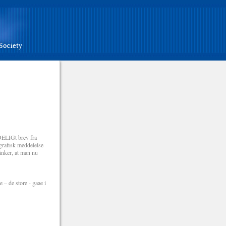
DELIGt brev fra
egrafisk meddelelse
 tänker, at man nu
e – de store - gaae i