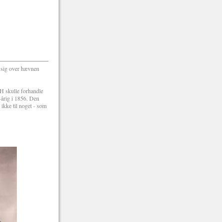
r sig over hævnen
MH skulle forhandle
-årig i 1856. Den
ikke til noget - som