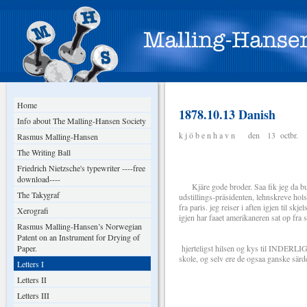
Home
1878.10.13 Danish
Info about The Malling-Hansen Society
k j ö b e n h a v n den 13 octbr.
Rasmus Malling-Hansen
The Writing Ball
Friedrich Nietzsche's typewriter ----free
download----
Kjäre gode broder. Saa fik jeg da bug
The Takygraf
udstillings-präsidenten, lehnskreve hols
fra paris. jeg reiser i aften igjen til sk
Xerografi
igjen har faaet amerikaneren sat op fra 
Rasmus Malling-Hansen’s Norwegian
Patent on an Instrument for Drying of
Paper.
hjerteligst hilsen og kys til INDERLIGt k
skole, og selv ere de ogsaa ganske särde
Letters I
Letters II
Letters III