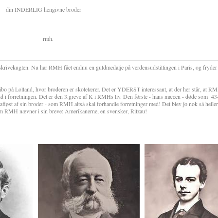
engivne broder
h.
 skrivekuglen. Nu har RMH fået endnu en guldmedalje på verdensudstillingen i Paris, og fryde
bo på Lolland, hvor broderen er skolelærer. Det er YDERST interessant, at der her står, at R
 i forretningen. Det er den 3.greve af K i RMHs liv. Den første - hans mæcen - døde som
43
fløst af sin broder - som RMH altså skal forhandle forretninger med! Det blev jo nok så heller 
 som RMH nævner i sin breve: Amerikanerne, en svensker, Ritzau!