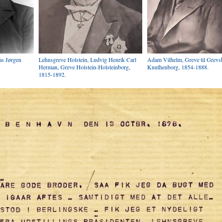
s Jørgen
Lehnsgreve Holstein, Ludvig Henrik Carl
Adam Vilhelm, Greve til Grevs
Herman, Greve Holstein-Holsteinborg,
Knuthenborg, 1854-1888.
1815-1892.