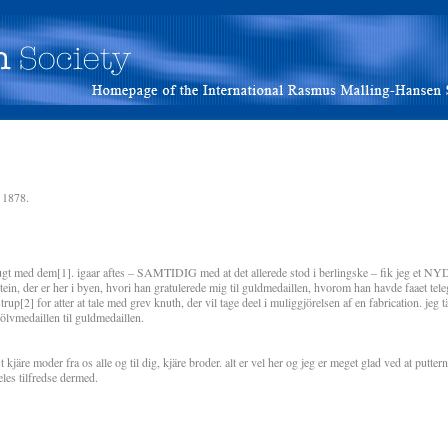
 1878.
t med dem[1]. igaar aftes – SAMTIDIG med at det allerede stod i berlingske – fik jeg et NY
tein, der er her i byen, hvori han gratulerede mig til guldmedaillen, hvorom han havde faaet tel
jelstrup[2] for atter at tale med grev knuth, der vil tage deel i muliggjörelsen af en fabrication. jeg
sölvmedaillen til guldmedaillen.
järe moder fra os alle og til dig, kjäre broder. alt er vel her og jeg er meget glad ved at puttern
les tilfredse dermed.