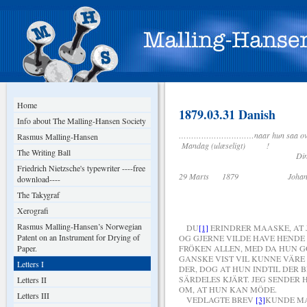
Home
1879.03.31 Danish
Info about The Malling-Hansen Society
…………………………naar hun saa overnatter 
Rasmus Malling-Hansen
Mandag (ulæseligt) !
The Writing Ball
Din hengi
Friedrich Nietzsche's typewriter ----free
29 Marts 1879 Johan Ke
download----
The Takygraf
Xerografi
Rasmus Malling-Hansen’s Norwegian
DU
[1]
ERINDRER MAASKE, AT 
Patent on an Instrument for Drying of
OG GJERNE VILDE HAVE HENDE
Paper.
FRÖKEN ALLEN, MED DA HUN G
GANSKE VIST VIL KUNNE VÄRE 
Letters I
DER, DOG AT HUN INDTIL DER 
SÄRDELES KJÄRT. JEG SENDER
Letters II
OM, AT HUN KAN MÖDE.
Letters III
VEDLAGTE BREV
[3]
KUNDE MA