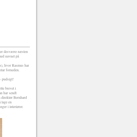
e er desværre næsten
 med navnet på
ts), hvor Rasmus har
ntar forneden.
- pudsigt!
tte brevet i
n har sendt
a direktør Bernhard
 lage en
ger i interiører.