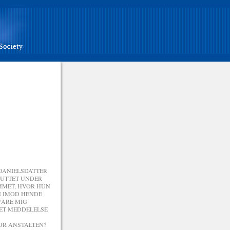
 DANIELSDATTER
ITUTTET UNDER
MMET, HVOR HUN
E IMOD HENDE
VÄRE MIG
AET MEDDELELSE
FOR ANSTALTEN?