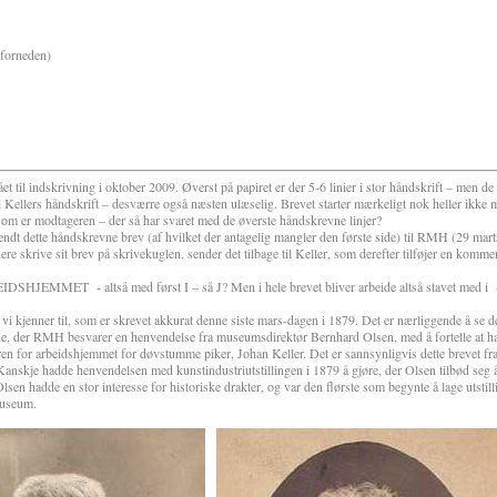
r forneden)
t til indskrivning i oktober 2009. Øverst på papiret er der 5-6 linier i stor håndskrift – men d
 i Kellers håndskrift – desværre også næsten ulæselig. Brevet starter mærkeligt nok heller ikke
om er modtageren – der så har svaret med de øverste håndskrevne linjer?
endt dette håndskrevne brev (af hvilket der antagelig mangler den første side) til RMH (29 mar
ere skrive sit brev på skrivekuglen, sender det tilbage til Keller, som derefter tilføjer en komme
ARBEIDSHJEMMET
- altså med først I – så J? Men i hele brevet bliver arbeide altså stavet med i
i kjenner til, som er skrevet akkurat denne siste mars-dagen i 1879. Det er nærliggende å se de
, der RMH besvarer en henvendelse fra museumsdirektør Bernhard Olsen, med å fortelle at ha
ren for arbeidshjemmet for døvstumme piker, Johan Keller. Det er sannsynligvis dette brevet fr
anskje hadde henvendelsen med kunstindustriutstillingen i 1879 å gjøre, der Olsen tilbød seg å
sen hadde en stor interesse for historiske drakter, og var den flørste som begynte å lage utstillin
museum.