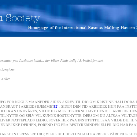
paa Instituttet indtil… der bliver Plads ledig i Arbeidshjemmet.
vne
ller
JEG FOR NOGLE MAANEDER SIDEN SKREV TIL DIG OM KRISTINE HALLDORA
 ANBRAGT I ARBEIDSHJEMMET
[2]
. SIDEN DEN TID ARBEIDER HUN PAA INST
ODT KAN UNDVÄRES, VILDE JEG MEGET GJERNE HAVE HENDE I ARBEIDSHJE
TIL NYTTE OG SELV VIL KUNNE HÖSTE NYTTE. DERSOM DU ALTSAA VIL TAG
BLIVER NATTEPLADS LEDIG, SOVER HER PAA INSTITUTTET, SAA VILDE DETTE 
 HENDE IKKE DERHEN, FÖREND JEG FRA BESTYRERINDEN ELLER DIG HAR FA
ASKE INTERESSERE DIG; VILDE DET DERI OMTALTE ARBEIDE VÄRE NOGET 