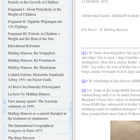
31 MARTS 1879.
Periods in the Growth of Children
Fragment I: About Periodicity in the
Weight of Children
(tilføjet med Kellers håndskrift to linie
Fragment II: Tägliche Wägungen der
130 Zöglinge
Fra Pastor R. Malling Hansen
Fragment III: Periods in Children´s
Weight and the Heat of the Sun
Educational Reformer
[1]
CB: Dette skrivekuglebrev har jeg fåe
Malling-Hansen, the Volapykist
ulæselige. Der er også 1 linje forneden
Malling-Hansen, the Freemason
modtageren. Men det er måske Keller, s
JMC: Jeg tolker det som at Keller har s
Malling-Hansen, the Theologian.
brugt samme brevpapir til at to dage sen
Lolland-Falsters Historiske Samfunds
Årbog 1951 om Pastor Gude.
[2]
CB: Mærkeligt at han skriver 
Af Breve fra Hunseby Præstegaard.
[3]
SA: Dette er det tredje RMH-brevet v
Lectures by Malling-Hansen
sammenheng med et av de andre brevene
Bernhard Olsens brev videre til direktø
First among equals! The Jonstrup
Olsen RMH har videresendt til Keller. K
centenary in 1890.
utstillingsstand for landboavdelingen? Ol
Malling-Hansen as a speech therapist in
Han grunnla blant annet Dansk Folke
the treatment of stammerers
The International Geographical
Congress in Paris 1875.
The Ring Mystery