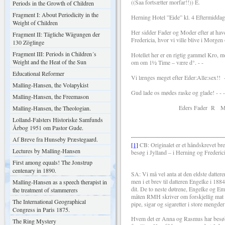
((Saa fortsætter morfar!!)) E.
Periods in the Growth of Children
Fragment I: About Periodicity in the
Herning Hotel ”Eide” kl. 4 Eftermiddag
Weight of Children
Her sidder Fader og Moder efter at have 
Fragment II: Tägliche Wägungen der
Fredericia, hvor vi ville blive i Morge
130 Zöglinge
Fragment III: Periods in Children´s
Hotellet her er en rigtig gammel Kro, m
Weight and the Heat of the Sun
om om 1½ Time – være d°. - -
Educational Reformer
Vi længes meget efter Eder:Alle:sex!! 
Malling-Hansen, the Volapykist
Gud lade os mødes raske og glade! - - -
Malling-Hansen, the Freemason
Eders Fader R Malling
Malling-Hansen, the Theologian.
Lolland-Falsters Historiske Samfunds
Årbog 1951 om Pastor Gude.
Af Breve fra Hunseby Præstegaard.
[1]
CB: Originalet er et håndskrevet br
Lectures by Malling-Hansen
besøg i Jylland – i Herning og Frederi
First among equals! The Jonstrup
centenary in 1890.
SA: Vi må vel anta at den eldste datter
men i et brev til datteren Engelke i 18
Malling-Hansen as a speech therapist in
dit. De to neste døtrene, Engelke og E
the treatment of stammerers
måten RMH skriver om forskjellig mat og
The International Geographical
pipe, sigar og sigaretter i store mengd
Congress in Paris 1875.
Hvem det er Anna og Rasmus har besøkt
The Ring Mystery