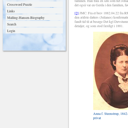
familien. Han fikk en søn som het Johan
Crossword Puzzle
det også var en Gerda i den familien, fød
Links
[2]
JMC: Fra et brev 1882.04.22 fra RMH
den ældste datters (Julianes) konfirmatio
Malling-Hansen-Biography
fandt tid til at besøge Det kgl Døvstum
Search
detaljer, og som stod færdigt i 1881.
Login
Anna f. Steenstrup, 1842
privat