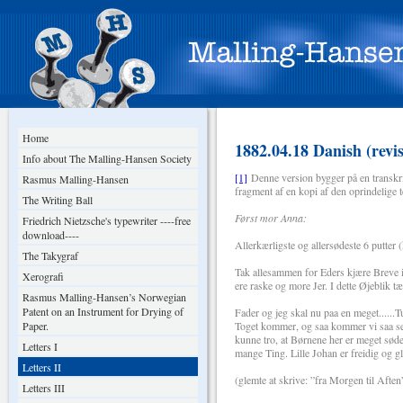
Home
1882.04.18 Danish (revi
Info about The Malling-Hansen Society
[1]
Denne version bygger på en transkri
Rasmus Malling-Hansen
fragment af en kopi af den oprindelige t
The Writing Ball
Først mor Anna:
Friedrich Nietzsche's typewriter ----free
download----
Allerkærligste og allersødeste 6 putter
The Takygraf
Tak allesammen for Eders kjære Breve i
Xerografi
ere raske og more Jer. I dette Øjeblik 
Rasmus Malling-Hansen’s Norwegian
Patent on an Instrument for Drying of
Fader og jeg skal nu paa en meget......T
Paper.
Toget kommer, og saa kommer vi saa sent
kunne tro, at Børnene her er meget sød
Letters I
mange Ting. Lille Johan er freidig og g
Letters II
(glemte at skrive: ”fra Morgen til Afte
Letters III