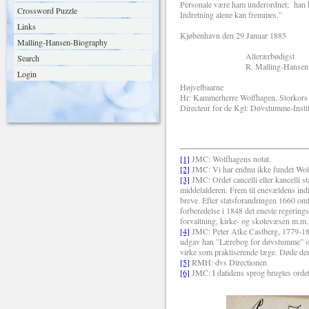
Personale være ham underordnet; han bø
Crossword Puzzle
Indretning alene kan fremmes.”
Links
Kjøbenhavn den 29 Januar 1885
Malling-Hansen-Biography
Allerærbødigst
Search
R. Malling-Hansen
Login
Højvelbaarne
Hr: Kammerherre Wolfhagen, Storkors
Directeur for de Kgl: Døvstumme-Instit
[1]
JMC: Wolfhagens notat.
[2]
JMC: Vi har endnu ikke fundet Wolf
[3]
JMC: Ordet cancelli eller kancelli st
middelalderen. Frem til enevældens indf
breve. Efter statsforandringen 1660 oml
forberedelse i 1848 det eneste regerings
forvaltning, kirke- og skolevæsen m.m.
[4]
JMC: Peter Atke Castberg, 1779-18
udgav han ”Lærebog for døvstumme” og f
virke som praktiserende læge. Døde de
[5]
RMH: dvs Directionen
[6]
JMC: I datidens sprog brugtes ordet