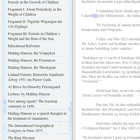
Institutets daværende Læge udfærdiged
Periods in the Growth of Children
Fragment I: About Periodicity in the
I Anledning heraf skulde jeg tjenstli
Weight of Children
Cancelli
[3]
eller Ministerium , der udtr
Fragment II: Tägliche Wägungen der
Til Vurdering af samme Instrux’s Be
130 Zöglinge
fremkomme med Følgende:
Fragment III: Periods in Children´s
Weight and the Heat of the Sun
Under 1ste Mai 1823 indstillede Direc
Th: Schov, Lærer ved Institutet ansatte
Educational Reformer
af denne Indstilling lyder saaledes:
Malling-Hansen, the Volapykist
”Endeligen ere vi saa fri at hendrage
Malling-Hansen, the Freemason
hvilken han bør udnævnes, hvis Collegie
Grunden ene med Undervisningen at gjø
Malling-Hansen, the Theologian.
Haandarbejde Lærerinden, og egentligen
Lolland-Falsters Historiske Samfunds
den. Mon det da ikke var rettest at ist
Årbog 1951 om Pastor Gude.
”Overlærer”.”
Af Breve fra Hunseby Præstegaard.
Hertil kan føjes at nævnte cand:theo
Lectures by Malling-Hansen
”første Lærer ved bemeldte Institut”. –
First among equals! The Jonstrup
Paa den Tid, da den omhandlede Læge
centenary in 1890.
Institutet her; den Myndighed, som For
Malling-Hansen as a speech therapist in
Direktionens Hænder og iøvrigt fordelt
the treatment of stammerers
Endvidere tillader jeg mig at henvise
The International Geographical
(”Collegial-Tidende” for 2 Maj 1807) §
Congress in Paris 1875.
”Til Institutets første Lærer og Forsta
The Ring Mystery