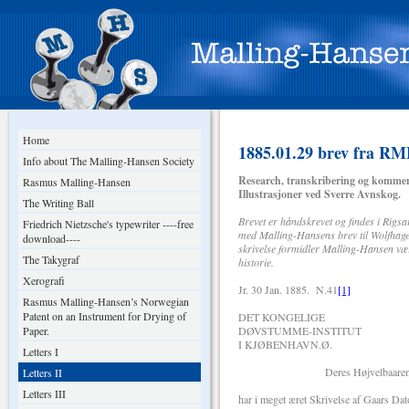
Home
1885.01.29 brev fra RM
Info about The Malling-Hansen Society
Research, transkribering og kommen
Rasmus Malling-Hansen
Illustrasjoner ved Sverre Avnskog.
The Writing Ball
Brevet er håndskrevet og findes i Rig
Friedrich Nietzsche's typewriter ----free
med Malling-Hansens brev til Wolfhage
download----
skrivelse formidler Malling-Hansen værd
The Takygraf
historie.
Xerografi
Jr. 30 Jan. 1885. N.41
[1]
Rasmus Malling-Hansen’s Norwegian
Patent on an Instrument for Drying of
DET KONGELIGE
Paper.
DØVSTUMME-INSTITUT
I KJØBENHAVN.Ø.
Letters I
Deres Højvelbaarenh
Letters II
Letters III
har i meget æret Skrivelse af Gaars Dat