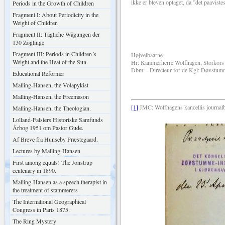
ikke er bleven optaget, da ”det paaviste
Periods in the Growth of Children
Fragment I: About Periodicity in the
Allerærbød
Weight of Children
R. Malling-
Fragment II: Tägliche Wägungen der
130 Zöglinge
Fragment III: Periods in Children´s
Højvelbaarne
Weight and the Heat of the Sun
Hr: Kammerherre Wolfhagen, Storkors 
Dbm: - Directeur for de Kgl: Døvstumme
Educational Reformer
Malling-Hansen, the Volapykist
Malling-Hansen, the Freemason
[1]
JMC: Wolfhagens kancellis journalb
Malling-Hansen, the Theologian.
Lolland-Falsters Historiske Samfunds
Årbog 1951 om Pastor Gude.
Af Breve fra Hunseby Præstegaard.
Lectures by Malling-Hansen
First among equals! The Jonstrup
centenary in 1890.
Malling-Hansen as a speech therapist in
the treatment of stammerers
The International Geographical
Congress in Paris 1875.
The Ring Mystery