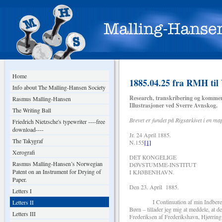
Home
1885.04.25 fra RMH til
Info about The Malling-Hansen Society
Research, transkribering og kommen
Rasmus Malling-Hansen
Illustrasjoner ved Sverre Avnskog.
The Writing Ball
Brevet er fundet på Rigsarkivet i en 
Friedrich Nietzsche's typewriter ----free
download----
Jr. 24 April 1885.
The Takygraf
N.155
[1]
Xerografi
DET KONGELIGE
Rasmus Malling-Hansen’s Norwegian
DØVSTUMME-INSTITUT
Patent on an Instrument for Drying of
I KJØBENHAVN.
Paper.
Den 23. April 1885.
Letters I
I Continuation af min Indberetning 
Letters II
Børn – tillader jeg mig at meddele, at de
Letters III
Frederiksen af Frederikshavn, Hjørring 