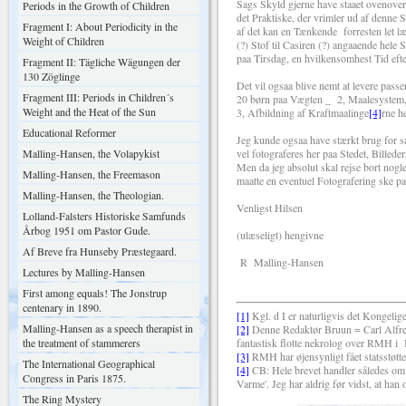
Sags Skyld gjerne have staaet ovenove
Periods in the Growth of Children
det Praktiske, der vrimler ud af denne S
Fragment I: About Periodicity in the
af det kan en Tænkende forresten let l
Weight of Children
(?) Stof til Casiren (?) angaaende hele
paa Tirsdag, en hvilkensomhest Tid efte
Fragment II: Tägliche Wägungen der
130 Zöglinge
Det vil ogsaa blive nemt at levere passe
Fragment III: Periods in Children´s
20 børn paa Vægten _ 2, Maalesystem,
Weight and the Heat of the Sun
3, Afbildning af Kraftmaalinge
[4]
rne he
Educational Reformer
Jeg kunde ogsaa have stærkt brug for sa
Malling-Hansen, the Volapykist
vel fotograferes her paa Stedet, Billede
Men da jeg absolut skal rejse bort nog
Malling-Hansen, the Freemason
maatte en eventuel Fotografering ske p
Malling-Hansen, the Theologian.
Venligst Hilsen
Lolland-Falsters Historiske Samfunds
Årbog 1951 om Pastor Gude.
(ulæseligt) hengivne
Af Breve fra Hunseby Præstegaard.
R Malling-Hansen
Lectures by Malling-Hansen
First among equals! The Jonstrup
centenary in 1890.
[1]
Kgl. d I er naturligvis det Kongelig
Malling-Hansen as a speech therapist in
[2]
Denne Redaktør Bruun = Carl Alfred 
the treatment of stammerers
fantastisk flotte nekrolog over RMH i
[3]
RMH har øjensynligt fået statsstøtte
The International Geographical
[4]
CB: Hele brevet handler således om d
Congress in Paris 1875.
Varme'. Jeg har aldrig før vidst, at han 
The Ring Mystery