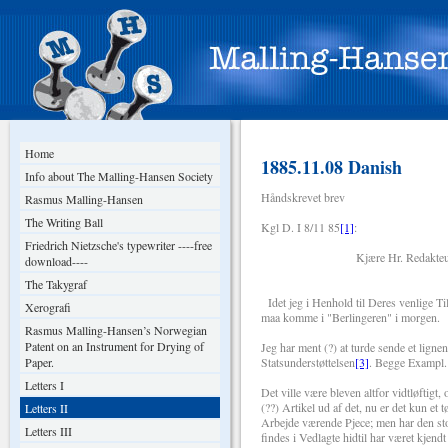
Home
1885.11.08 Danish
Info about The Malling-Hansen Society
Håndskrevet brev
Rasmus Malling-Hansen
The Writing Ball
Kgl D. I 8/11 85
[1]
:
Friedrich Nietzsche's typewriter ----free
Kjære Hr. Redakteur 
download----
The Takygraf
Idet jeg i Henhold til Deres venlige Ti
Xerografi
maa komme i "Berlingeren" i morgen.
Rasmus Malling-Hansen’s Norwegian
Patent on an Instrument for Drying of
Jeg har ment (?) at turde sende et lignen
Paper.
Statsunderstøttelsen
[3]
. Begge Exampl. 
Letters I
Det ville være bleven altfor vidtløftigt,
(??) Artikel ud af det, nu er det kun et
Letters II
Arbejde værende Pjece; men har den sto
Letters III
findes i Vedlagte hidtil har været kjen