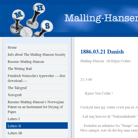
Home
1886.03.21 Danish
Info about The Malling-Hansen Society
Malling-Hansen (til Edgar Collin)
Rasmus Malling-Hansen
The Writing Ball
Friedrich Nietzsche's typewriter ----free
21-3-86
download----
The Takygraf
Kjære Ven Collin !
Xerografi
Rasmus Malling-Hansen’s Norwegian
Patent on an Instrument for Drying of
Unskyld men jeg venter svært paa en Af
Paper.
Lad mig henvise til ”Nationaltidende” 
Letters I
Forleden en udtalelse fra ”Temps” om O
Letters II
blive optaget, især da det dog maa være 
Letters III