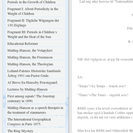
Lad mig atter henvise til ”Nationaltiden
Periods in the Growth of Children
Fragment I: About Periodicity in the
Weight of Children
God Mor
Fragment II: Tägliche Wägungen der
130 Zöglinge
Din ærbødigste o
Fragment III: Periods in Children´s
Weight and the Heat of the Sun
R. Malling-H
Educational Reformer
Malling-Hansen, the Volapykist
Malling-Hansen, the Freemason
NB: Det vigtigste er, at jeg får oversætt
Malling-Hansen, the Theologian.
Lolland-Falsters Historiske Samfunds
Årbog 1951 om Pastor Gude.
SA:
Af Breve fra Hunseby Præstegaard.
”Temps”=Le Temps – fransk avis?
Lectures by Malling-Hansen
”Times”=The Times – engelsk avis?
First among equals! The Jonstrup
centenary in 1890.
Malling-Hansen as a speech therapist in
RMH synes å ha levert oversettelser av ar
the treatment of stammerers
han ønsker også å henlede Collins oppme
engelsk, så det må vel være artikkelen i
The International Geographical
Congress in Paris 1875.
Men hva har RMH med Oldnordisk Museum 
The Ring Mystery