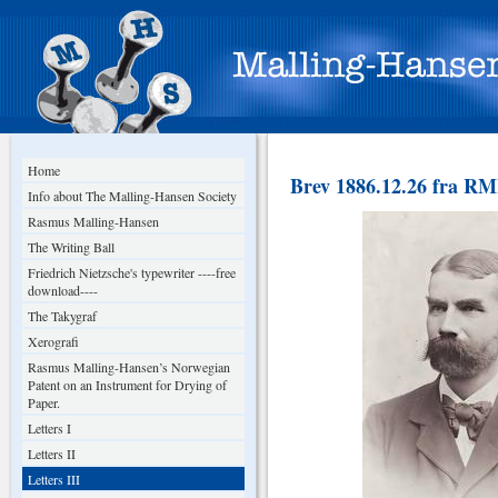
Home
Brev 1886.12.26 fra RM
Info about The Malling-Hansen Society
Rasmus Malling-Hansen
The Writing Ball
Friedrich Nietzsche's typewriter ----free
download----
The Takygraf
Xerografi
Rasmus Malling-Hansen’s Norwegian
Patent on an Instrument for Drying of
Paper.
Letters I
Letters II
Letters III