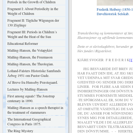
Periods in the Growth of Children
Fragment I: About Periodicity in the
Frederik Heiberg (1850-1
Weight of Children
Døvehistorisk Selskab.
Fragment II: Tägliche Wägungen der
130 Zöglinge
Fragment III: Periods in Children´s
Transkribering og kommentarer af Jør
Weight and the Heat of the Sun
Illustrasjoner og utfyllende kommentar
Educational Reformer
Dette er et skrivekuglebrev, herunder ge
Malling-Hansen, the Volapykist
blev fundet i Rigsarkivet.
Malling-Hansen, the Freemason
KJÄRE SVOGER F R E D E R I K
[1
Malling-Hansen, the Theologian.
JEG BESVAREDE DIT BREV JU
Lolland-Falsters Historiske Samfunds
HAR FAAET DEN IDE, AT JEG SK
Årbog 1951 om Pastor Gude.
VET UDENPAA MIT SVAR GREDS
GJEDSTED OG SENDER DIG DER
Af Breve fra Hunseby Præstegaard.
LINIER. FOR FLERE AAR SIDEN
Lectures by Malling-Hansen
INDBERETNINGER OM DÖVSTU
STUMMES FORNEMSTE MEDDELE
First among equals! The Jonstrup
-TE SPÖRGSMAAL ER, SOM DU V
centenary in 1890.
BLEVEN UDVIDET ALLEREDE FOR
Malling-Hansen as a speech therapist in
AT OMFATTE VÄSENTLIG DE S
the treatment of stammerers
DE, DU ANSER FOR NÖDVENDIG
SYNES MIG FOR DETAILLEREDE
The International Geographical
MAALET VILDE I DE ALLERFLES
Congress in Paris 1875.
BESVARET UDEN TILSTRÄKKELI
The Ring Mystery
DEN DÖVSTUMME. - - HJERTEL