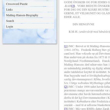
GODE ÖNSKER OG FOR EDERS 
Crossword Puzzle
-RAH
[3]
. VORE BEDSTE ÖNSKER
Links
FOR DIG OG DIN KJÄRE HUSTRU
GERNE, ET VELSIGNET OG GLÄ
Malling-Hansen-Biography
EDER ALLE.
Search
DIN HENGIVNE
Login
R.M-H.
(underskrift med håndskrif
[1]
JMC: Brevet er til Malling-Hansens
(1841-1876).
Frederik Heiberg blev g
cand.teol. Han voksede op på Døvstumme
Han underviste på skolen fra 1873 til 
Nordjylland (Vesthimmerland).
Dansk 
Malling-Hansens død udnævntes han 1890
en ualmindelig punktlig og dygtig admi
andre talelidelser knyttet til institutt
Han begyndte med et frivillighedsarbejd
særlig døvstummepræst i Kbhn, hvorfra 
SA: I følge websiden MyHeritage gifte
[2]
JMC: Under 1800-tallet havde kirkek
præsternes mange ansvarsområder var at 
døvstumme eller havde hørenedsættelse. 
derfra til det kgl Døvstummeinstitut i 
instituttet i København eller Fredericia 
område – med til at udforme blankettern
[3]
JMC: Må være RMHs datter Zarah (