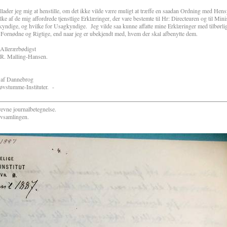
 jeg mig at henstille, om det ikke vilde være muligt at træffe en saadan Ordning med Hen
ilke af de mig affordrede tjenstlige Erklæringer, der vare bestemte til Hr: Directeuren og til Mini
yndige, og hvilke for Usagkyndige. Jeg vilde saa kunne affatte mine Erklæringer med tilbørlig
t Fornødne og Rigtige, end naar jeg er ubekjendt med, hvem der skal afbenytte dem.
igst
Hansen.
 af Dannebrog
Døvstumme-Instituter. -
vne journalbetegnelse.
evsamlingen.