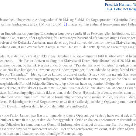
Friedrich Hermann W
1894. Foto: Det Kong
lbaarenhed tilbagesendte Andragender af 26 f:M: og 5. d:M: fra Sognepræsten i Gjentofte, Pasto
e samme Andragende af 28. f:M: og 12 d:M:
[2]
tillader jeg mig endnu at fremkomme med Følg
 en Embedsmands tjenstlige Erklæringer kun bleve sendte til de Personer eller Institutioner, til h
det kunde ske, at mine, efter Opfordring fra Deres Højvelbaarenhed afgivne tjenstlige Erklæringe
tyrelsen af de Kellerske Anstalter; men det er dog først nu, ved de ovenfor nævnte Skrivelser 
modning om, at min ovenanførte Antagelse med Hensyn til den rette, tjenstlige Forretningsgang m
eligt, at det kan være af en ikke ringe Betydning, at jeg kommer til fuld Klarhed over, af hvem
mmenterede. - Hr: Pastor Jantzen modtog min Skrivelse til Deres Højvelbaarenhed af 28 f:M: m
g angaaende den, og han skriver saa under 5. dennes: ”Præsten har ikke ”forsømt” at optage om
an aldeles ikke har kjendt (Præstens egne Understregninger) ” dets lidende Existens førend Fam
lse om Tilstanden.”- Idet jeg havde kunnet forudse et saadant Svar, vilde min nævnte Skrivelse
stor Jantzen, have været noget udførligere, end den behøvede at være, naar jeg sendte den til De
 paagjældende Forhold bekjendte Directeur; jeg vilde saa have sagt omtrent Følgende: - at naa
e erklære, at der ikke er Døvstumme i Sognet, saa maa der kunne stoles paa, at denne Erklærin
ns Indberetningspligt vistnok ikke er den, at de i Deres Hjem skulle afvente, om der uden no
ldre med døvstumme Børn, men at de formentlig bør benytte de mange Midler, der staa til der
olerne, Bekjendtgjørelse ved Sognestævne osv.) til at skaffe sig paalidelig Oplysning om, hvorv
en ny Døvstum udover dem, hvorom de hidtil have indberettet.
Pastor Jantzen paa Basis af lignende fyldigere Oplysninger ventelig have set, at det, at ”h
ukker Retten til at sige, at der i det foreliggende Tilfælde er sket en Forsømmelse; der vilde s
elige Udtalelser fra ham, men kun Grund til Indrømmelse af, at det døvstumme Barn forlængst 
gst burde have været indberettet om det. Det er her selvfølgelig irrelevant, at det efter Afgivel
rnet ikke kan indkaldes ved det offentliges Foranstaltning.