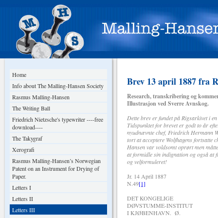
Home
Brev 13 april 1887 fra 
Info about The Malling-Hansen Society
Research, transkribering og kommen
Rasmus Malling-Hansen
Illustrasjon ved Sverre Avnskog.
The Writing Ball
Dette brev er fundet på Rigsarkivet i
Friedrich Nietzsche's typewriter ----free
Tidspunktet for brevet er godt to år 
download----
nyudnævnte chef, Friedrich Hermann Wol
The Takygraf
tort at acceptere Wolfhagens fortsatte c
Hansen var voldsomt oprørt men måtte 
Xerografi
at formidle sin indignation og også at 
Rasmus Malling-Hansen’s Norwegian
og velformuleret!
Patent on an Instrument for Drying of
Paper.
Jr. 14 April 1887
N.49
[1]
Letters I
DET KONGELIGE
Letters II
DØVSTUMME-INSTITUT
Letters III
I KJØBENHAVN. Ø.