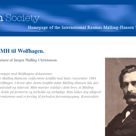
RMH til Wolfhagen.
tarer af Jørgen Malling Christensen.
 en mappe med Wolfhagens dokumenter.
efter Malling-Hansens voldsomme konflikt med hans i november 1884
fhagen. I årene efter denne konflikt måtte Malling-Hansen lide den
hefsskab og lederstil. Man mærker tydeligt i dette brev, at Malling-
holde på formerne og forholde sig ærbødigt. Han lykkes dog alligevel
fremkomme med et forslag til forbedret forretningsgang. Konstruktivt