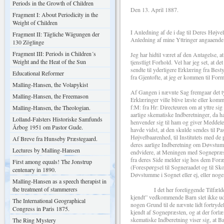
Periods in the Growth of Children
Den 13. April 1887.
Fragment I: About Periodicity in the
Weight of Children
I Anledning af de i dag til Deres Højve
Fragment II: Tägliche Wägungen der
Anledning af mine Yttringer angaaend
130 Zöglinge
Fragment III: Periods in Children´s
Jeg har hidtil været af den Antagelse, at
Weight and the Heat of the Sun
tjenstligt Forhold. Vel har jeg set, at 
sendte til yderligere Erklæring fra Bes
Educational Reformer
fra Gjentofte, at jeg er kommen til For
Malling-Hansen, the Volapykist
Af Gangen i nævnte Sag fremgaar det tyd
Malling-Hansen, the Freemason
Erklæringer ville blive læste eller ko
f:M: fra Hr: Directeuren om at yttre si
Malling-Hansen, the Theologian.
aarlige skematiske Indberetninger, da h
Lolland-Falsters Historiske Samfunds
henvender sig til ham og giver Meddele
Årbog 1951 om Pastor Gude.
havde vidst, at den skulde sendes til Pa
Højvelbaarenhed, til Institutets med de
Af Breve fra Hunseby Præstegaard.
deres aarlige Indberetning om Døvstumm
Lectures by Malling-Hansen
endvidere, at Meningen med Sognepræste
fra deres Side melder sig hos dem Foræ
First among equals! The Jonstrup
(Forespørgsel til Sogneraadet og til Sk
centenary in 1890.
Døvstumme i Sognet eller ej, eller nog
Malling-Hansen as a speech therapist in
the treatment of stammerers
I det her foreliggende Tilfælde vilde 
kjendt” vedkommende Barn slet ikke udel
The International Geographical
nogen Grund til de nævnte lidt fortryd
Congress in Paris 1875.
kjendt af Sognepræsten, og at der forlæn
skematiske Indberetning viser sig, at Ba
The Ring Mystery