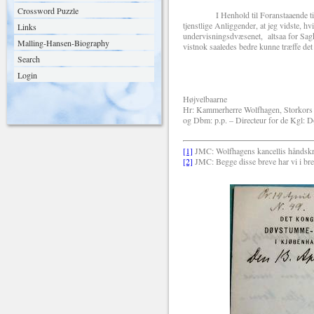
Crossword Puzzle
I Henhold til Foranstaaende tillader
tjenstlige Anliggender, at jeg vidste, hv
Links
undervisningsdvæsenet, altsaa for Sagk
Malling-Hansen-Biography
vistnok saaledes bedre kunne træffe de
Search
Allerærbød
Login
R. Malling-
Højvelbaarne
Hr: Kammerherre Wolfhagen, Storkors
og Dbm: p.p. – Directeur for de Kgl: 
[1]
JMC: Wolfhagens kancellis håndskre
[2]
JMC: Begge disse breve har vi i br