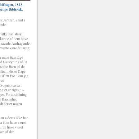
olfhagen, 1818-
elige Bibliotek.
r Jantzen, samt i
ende:
vilke han staar i
r kunde af dem blive
angaaende Andragendet
aatte være fejlagtig.
 mine tjenstlige
ed Paategning af 31
meldte Barn på de
ilien i disse Dage
 af 28 f:M:, om jeg
res
r Sognepræster i
g er er rigtig; -
gen Foranstaltning
es Raadighed
idt der er nogen
an aldeles ikke har
aa ikke have været
burde have været
sen af den