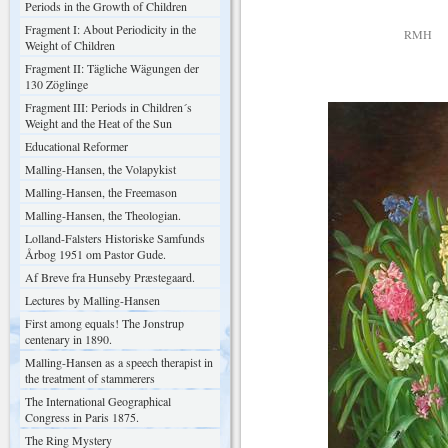
Periods in the Growth of Children
Fragment I: About Periodicity in the
RMH
Weight of Children
Fragment II: Tägliche Wägungen der
130 Zöglinge
Fragment III: Periods in Children´s
Weight and the Heat of the Sun
Educational Reformer
Malling-Hansen, the Volapykist
Malling-Hansen, the Freemason
Malling-Hansen, the Theologian.
Lolland-Falsters Historiske Samfunds
Årbog 1951 om Pastor Gude.
Af Breve fra Hunseby Præstegaard.
Lectures by Malling-Hansen
First among equals! The Jonstrup
centenary in 1890.
Malling-Hansen as a speech therapist in
the treatment of stammerers
The International Geographical
Congress in Paris 1875.
The Ring Mystery