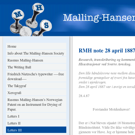
Home
RMH note 28 april 1887
Info about The Malling-Hansen Society
Research, transkribering og komment
Rasmus Malling-Hansen
Illsustrasjoner ved Sverre Avnskog.
The Writing Ball
Den lille håndskrevne note mellem diss
Friedrich Nietzsche's typewriter ----free
fremtidige gentagelser af tyveri fra 
download----
smilet i øjenkrogen.
The Takygraf
Den 28 april 1887 var i øvrigt en torsd
Xerografi
28.4.87
Rasmus Malling-Hansen’s Norwegian
Patent on an Instrument for Drying of
Paper.
Forstander Moldenhawer!
Letters I
Der er i Nat bleven stjaalet 18 blomstr
Letters II
Blindeinstitutet. Vilde De ikke velvilli
Letters III
gjennem vor Have. Jeg er hjemme hele 