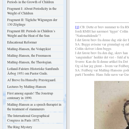
R. Mallin
Periods in the Growth of Children
Fragment I: About Periodicity in the
Weight of Children
Fragment II: Tägliche Wägungen der
130 Zöglinge
[1]
CB: Dette er brev nummer to fra RMH 
Fragment III: Periods in Children´s
fordi RMH her nærmest ’tigger’ Collin o
Weight and the Heat of the Sun
”Nationaltidende”?
I det første brev fra denne dag står der
Educational Reformer
SA: Begge avisene var grunnlagt og eid
Collin skriver i dem begge.
Malling-Hansen, the Volapykist
I det første brev fra den dag, skrev han
Malling-Hansen, the Freemason
’sanguiniker’ hedder det vist – fuld af 
Sverre: Kan du få denne artikel fra De
Malling-Hansen, the Theologian.
Og så har jeg glemt – hvem var Feilber
Lolland-Falsters Historiske Samfunds
SA: Feilberg var Malling-Hansens gode, 
Årbog 1951 om Pastor Gude.
parti l’hombre. Hans fulle navn var Gus
Af Breve fra Hunseby Præstegaard.
Lectures by Malling-Hansen
First among equals! The Jonstrup
centenary in 1890.
Malling-Hansen as a speech therapist in
the treatment of stammerers
The International Geographical
Congress in Paris 1875.
The Ring Mystery