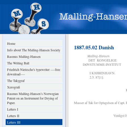
Home
1887.05.02 Danish
Info about The Malling-Hansen Society
Malling-Hansen
Rasmus Malling-Hansen
DET KONGELIGE
The Writing Ball
DØVSTUMME-INSTITUT
Friedrich Nietzsche's typewriter ----free
I KJØBENHAVN.
download----
2.5. 87[1].
The Takygraf
Xerografi
Kjære hr. E. 
Rasmus Malling-Hansen’s Norwegian
Patent on an Instrument for Drying of
Paper.
Masser af Tak for Optagelsen af Capt. Fe
Letters I
Venligst Hilsen fra 
Letters II
Letters III