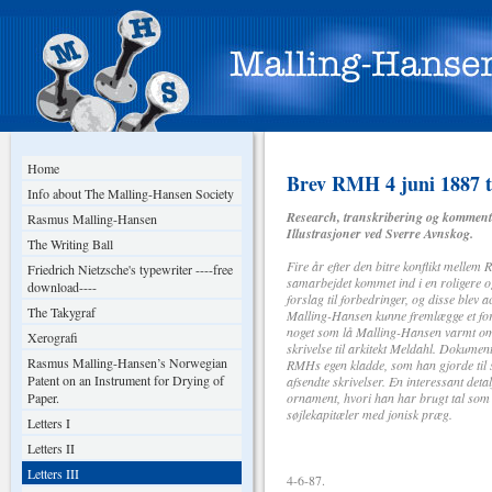
Home
Brev RMH 4 juni 1887 t
Info about The Malling-Hansen Society
Research, transkribering og komment
Rasmus Malling-Hansen
Illustrasjoner ved Sverre Avnskog.
The Writing Ball
Fire år efter den bitre konflikt melle
Friedrich Nietzsche's typewriter ----free
samarbejdet kommet ind i en roligere
download----
forslag til forbedringer, og disse blev 
The Takygraf
Malling-Hansen kunne fremlægge et forsl
noget som lå Malling-Hansen varmt om 
Xerografi
skrivelse til arkitekt Meldahl. Dokumen
Rasmus Malling-Hansen’s Norwegian
RMHs egen kladde, som han gjorde til s
Patent on an Instrument for Drying of
afsendte skrivelser. En interessant deta
Paper.
ornament, hvori han har brugt tal som 
søjlekapitæler med jonisk præg.
Letters I
Letters II
Letters III
4-6-87.