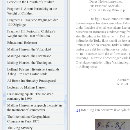
Deres Højvenbaarenhed
Periods in the Growth of Children
Hr: Etatsraad Meldahl,
Fragment I: About Periodicity in the
Com. af Db. og Dbm. p.p.
Weight of Children
Det kgl: Døvstumme-Instituts Have 
Fragment II: Tägliche Wägungen der
ligesom ogsaa for deres aandelige Udv
130 Zöglinge
under Ledelse af en af Anstaltens Lærere
Fragment III: Periods in Children´s
Materiale til Børnenes Undervisning fr
Weight and the Heat of the Sun
stor Betydning for Eleverne. - Det hæn
indtrædende Tørke ikke naa til de forve
Educational Reformer
umuligt under en længere Tørke at til
Malling-Hansen, the Volapykist
derfor anse det for nyttigt og særdele
m: m: , saaledes som det er foreslaaet 
Malling-Hansen, the Freemason
Overslag. Nævnte Forbedringer vilde ku
Overslaget omfatter tillige Vandindlæg i
Malling-Hansen, the Theologian.
til Afbenyttelse. -
Lolland-Falsters Historiske Samfunds
Årbog 1951 om Pastor Gude.
Allerærb
Af Breve fra Hunseby Præstegaard.
R.M.-H.
Lectures by Malling-Hansen
First among equals! The Jonstrup
centenary in 1890.
Malling-Hansen as a speech therapist in
the treatment of stammerers
[1]
JMC: Jeg kan desværre ikke tyde fi
The International Geographical
Congress in Paris 1875.
The Ring Mystery