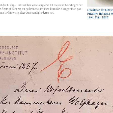
der til dags Dato ialt har været angrebet 18 Elever af Mæslinger her
e fleste af dem ere nu helbredede. En Elev kom for 3 Dage siden paa
Direktøren for Døvst
hun befinder sig efter Omstændighederne vel.
Friedrich Hermann W
1894. Foto: DKB.