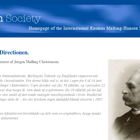
Directionen.
tarer af Jørgen Malling Christensen.
ks Nationaltidende, Berlingske Tidende og Dagbladet rapporterede
de i hovedstaden. Fra denne kilde ved vi, at der i ugen fra 8 til 14 juni
slinger i København. Ugen derefter var der 58 tilfælde, og i perioden 22
r var dog meget få, som døde af sygdommen. De 18 tilfælde på det kgl.
 stor andel af den totale mængde mæslingsmittede i byen. Imidlertid
linger dette år – for der forekom ingen dødsfald blandt eleverne i 1887.
en håndskrevet brevkladde og dels som et originalbrev, begge fundet
s dokumenter.