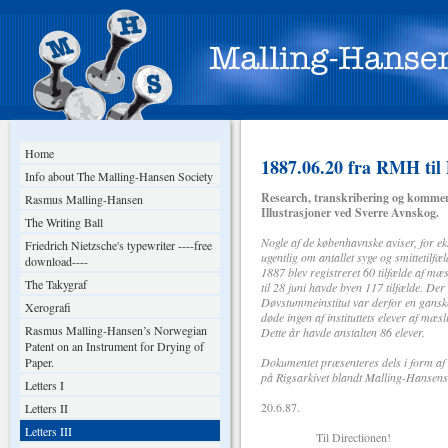
Home
1887.06.20 fra RMH til 
Info about The Malling-Hansen Society
Research, transkribering og kommen
Rasmus Malling-Hansen
Illustrasjoner ved Sverre Avnskog.
The Writing Ball
Nogle af de københavnske aviser, for e
Friedrich Nietzsche's typewriter ----free
ugentlig om antallet syge og smittetilfæl
download----
1887 blev registreret 60 tilfælde af mæ
The Takygraf
til 28 juni havde byen 117 tilfælde. De
Døvstummeinstitut var derfor en ganske
Xerografi
døde ingen af instituttets elever af mæs
Rasmus Malling-Hansen’s Norwegian
Dette år havde anstalten 86 elever.
Patent on an Instrument for Drying of
Paper.
Dokumentet præsenteres dels i form af 
på Rigsarkivet blandt Malling-Hansen
Letters I
20.6.87.
Letters II
Letters III
Til Directionen!