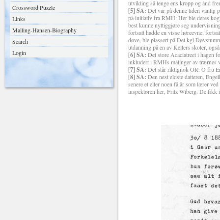
utvikling så lenge ens kropp og ånd frem
Crossword Puzzle
[5] SA:
Det var på denne tiden vanlig pr
på initiativ fra RMH: Her ble deres kogni
Links
best kunne nyttiggjøre seg undervisnin
Malling-Hansen-Biography
fortsatt hadde en visse høreevne, fortsa
døve, ble plassert på Det kgl Døvstumme
Search
utdanning på en av Kellers skoler, også
Login
[6] SA:
Det store Acaciatreet i hagen f
inkludert i RMHs målinger av trærnes ve
[7] SA:
Det står riktignok OR. O fru Er
[8] SA:
Den nest eldste datteren, Engel
senere et eller noen få år som lærer ved
inspektøren her, Fritz Wiberg. De fikk ik