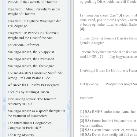
og godt, og Dit Arbejde være til Glæde
Periods in the Growth of Children
Fragment I: About Periodicity in the
Weight of Children
Ja – som den kjære ”Zazi”
[3]
siger - - 
stille Vand, paa de store Dybder, - ove
Fragment II: Tägliche Wägungen der
at bedre og bedre …. af Arbejdet. Saa
130 Zöglinge
[4]
Fragment III: Periods in Children´s
Weight and the Heat of the Sun
5 unge Elever er komne i Dag fra Frede
kjendte Ansigter.
Educational Reformer
Malling-Hansen, the Volapykist
Træerne begynner allerede at snakke om
med 16 GR.
[7]
- - - Jeg begynder at s
Malling-Hansen, the Freemason
Malling-Hansen, the Theologian.
Hjerteligst Hilsen fra Din trofas
Lolland-Falsters Historiske Samfunds
Årbog 1951 om Pastor Gude.
Det tykke og ….. Postpapir er noget Sn
Af Breve fra Hunseby Præstegaard.
Lectures by Malling-Hansen
Fotnoter:
First among equals! The Jonstrup
centenary in 1890.
Malling-Hansen as a speech therapist in
[1] SA:
RMHS andre kone, Anna, har ty
the treatment of stammerers
brevet.
[2] SA:
Emma bodde i England hos en da
The International Geographical
barna i familien.
Congress in Paris 1875.
[3] SA:
Hvem denne ”Zazi” er, vet vi ik
[4] SA:
Det er ikke særlig lett å få en
The Ring Mystery