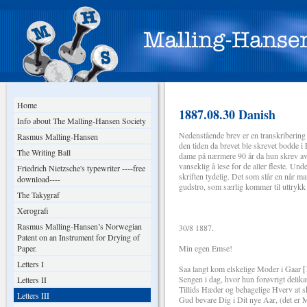
Home
1887.08.30 Danish
Info about The Malling-Hansen Society
Nedenstående brev er en transkribering
Rasmus Malling-Hansen
den tiden da brevet ble skrevet bodde i 
The Writing Ball
dame på nærmere 90 år da hun skrev av 
vanseklig å lese for de aller fleste. Un
Friedrich Nietzsche's typewriter ----free
skriften tydelig. Det som slår en når m
download----
gudstro, som særlig kommer til uttrykk i
The Takygraf
Xerografi
Rasmus Malling-Hansen’s Norwegian
30/8 1887.
Patent on an Instrument for Drying of
Paper.
Min egen Emse!
Letters I
Saa langt kom elskelige Moder i Gaar
[
Sengen i dag, hvor hun forøvrigt delikat
Letters II
Tillids Hæder og behagelige Hverv at sk
Letters III
Gud bevare Dig i Dit nye Aar, (det er 