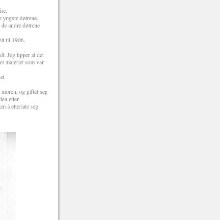
ire.
e yngste døtrene.
 de andre døtrene
t til 1906.
. Jeg tipper at det
det maleriet som var
et.
moren, og giftet seg
en etter.
 å etterlate seg