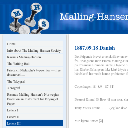
Home
1887.09.18 Danish
Info about The Malling-Hansen Society
Det følgende brevet er avskrift av en 
Rasmus Malling-Hansen
fru Erlangsens mor. Emma Malling-Hansen
The Writing Ball
på Frøknene Branners skole, i fagene da
har Elsebet Erlangsen ikke klart å tyde
Friedrich Nietzsche's typewriter ----free
håndskrift har voldt henne problemer, for
download----
The Takygraf
Copenhagen 18 8/9 87.
[1]
Xerografi
Rasmus Malling-Hansen’s Norwegian
Patent on an Instrument for Drying of
Dearest Emma! Et Brev til min mor, skre
Paper.
Truly Yours Emilie ….. (jeg kan ikke læ
Letters I
Letters II
Min kjære Emse!
[2]
Letters III