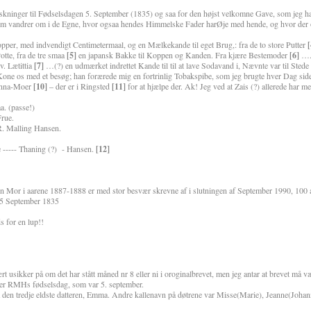
skninger til Fødselsdagen 5. September (1835) og saa for den højst velkomne Gave, som jeg har 
m vandrer om i de Egne, hvor ogsaa hendes Himmelske Fader harØje med hende, og hvor der o
opper, med indvendigt Centimetermaal, og en Mælkekande til eget Brug,: fra de to store Putter
[
otte, fra de tre smaa
[5]
en japansk Bakke til Koppen og Kanden. Fra kjære Bestemoder
[6]
…..
v. Lætittia
[7]
…(?) en udmærket indrettet Kande til til at lave Sodavand i, Nævnte var til Stede
one os med et besøg; han forærede mig en fortrinlig Tobakspibe, som jeg brugte hver Dag sid
 Anna-Moer
[10]
– der er i Ringsted
[11]
for at hjælpe der. Ak! Jeg ved at Zais (?) allerede har me
a. (passe!)
Frue.
 R. Malling Hansen.
e ----- Thaning (?) - Hansen.
[12]
min Mor i aarene 1887-1888 er med stor besvær skrevne af i slutningen af September 1990, 100 
 5 September 1835
ds for en lup!!
rt usikker på om det har stått måned nr 8 eller ni i oroginalbrevet, men jeg antar at brevet må væ
etter RMHs fødselsdag, som var 5. september.
 den tredje eldste datteren, Emma. Andre kallenavn på døtrene var Misse(Marie), Jeanne(Johan