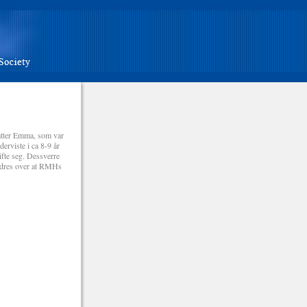
datter Emma, som var
erviste i ca 8-9 år
ifte seg. Dessverre
rundres over at RMHs