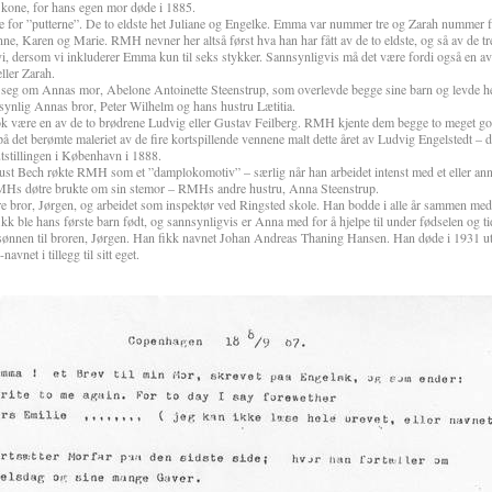
kone, for hans egen mor døde i 1885.
 for ”putterne”. De to eldste het Juliane og Engelke. Emma var nummer tre og Zarah nummer f
ne, Karen og Marie. RMH nevner her altså først hva han har fått av de to eldste, og så av de tr
 dersom vi inkluderer Emma kun til seks stykker. Sannsynligvis må det være fordi også en av
ller Zarah.
det seg om Annas mor, Abelone Antoinette Steenstrup, som overlevde begge sine barn og levde hel
synlig Annas bror, Peter Wilhelm og hans hustru Lætitia.
 være en av de to brødrene Ludvig eller Gustav Feilberg. RMH kjente dem begge to meget godt
å det berømte maleriet av de fire kortspillende vennene malt dette året av Ludvig Engelstedt – 
utstillingen i København i 1888.
ust Bech røkte RMH som et ”damplokomotiv” – særlig når han arbeidet intenst med et eller ann
Hs døtre brukte om sin stemor – RMHs andre hustru, Anna Steenstrup.
bror, Jørgen, og arbeidet som inspektør ved Ringsted skole. Han bodde i alle år sammen med 
ikk ble hans første barn født, og sannsynligvis er Anna med for å hjelpe til under fødselen og tid
ønnen til broren, Jørgen. Han fikk navnet Johan Andreas Thaning Hansen. Han døde i 1931 uten
net i tillegg til sitt eget.