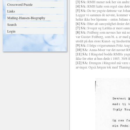
[3] SA:
RMH mener nok her sin andre 
Crossword Puzzle
[4] SA:
RMH kalte som regel sine døtre
[5] SA:
De tre yngste døtrene var Johan
Links
Legger vi sammen de nevnte, kommer vi,
Malling-Hansen-Biography
heller ikke bor hjemme – enten Juliane e
[6] SA:
Etter all sansynlighet dreier 
Search
[7] SA:
Svoger og Lætitia er mest sann
Login
[8] SA:
Feilberg som nevnes her må nok
var Gustav Feilberg, som bl. a. er med p
utstilt på den store Kunst- og Insdustri
[9] SA:
I følge svigersønnen Fritz Aug
[10] SA:
Anna-Moer var det navnet RM
[11] SA:
I Ringsted bodde RMHs yngre 
ikke før etter at hun døde i 1885. 30/8 f
[12] SA:
Drengen i Ringsted må være s
arvinger. Også Jørgen tok med Thaning-nav