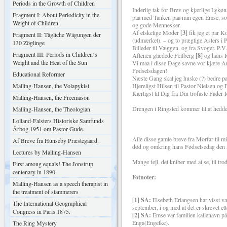
Periods in the Growth of Children
Inderlig tak for Brev og kjærlige Lykøn
Fragment I: About Periodicity in the
paa med Tanken paa min egen Emse, so
Weight of Children
og gode Mennesker.
Af elskelige Moder
[3]
fik jeg et par K
Fragment II: Tägliche Wägungen der
(udmærket). – og to prægtige Asters i P
130 Zöglinge
Billeder til Væggen. og fra Svoger. P.V.
Fragment III: Periods in Children´s
Aftenen glædede Feilberg
[8]
og hans K
Weight and the Heat of the Sun
Vi maa i disse Dage savne vor kjære
Fødselsdagen!
Educational Reformer
Næste Gang skal jeg huske (?) bedre pa
Malling-Hansen, the Volapykist
Hjereligst Hilsen til Pastor Nielsen og 
Kærligst til Dig fra Din trofaste Fader
Malling-Hansen, the Freemason
Drengen i Ringsted kommer til at hedd
Malling-Hansen, the Theologian.
Lolland-Falsters Historiske Samfunds
Årbog 1951 om Pastor Gude.
Alle disse gamle breve fra Morfar til 
Af Breve fra Hunseby Præstegaard.
død og omkring hans Fødselsedag den
Lectures by Malling-Hansen
Mange fejl, det kniber med at se, til tro
First among equals! The Jonstrup
centenary in 1890.
Fotnoter:
Malling-Hansen as a speech therapist in
the treatment of stammerers
[1] SA:
Elsebeth Erlangsen har visst væ
The International Geographical
september, i og med at det er skrevet 
Congress in Paris 1875.
[2] SA:
Emse var familien kallenavn på
Enga(Engelke).
The Ring Mystery