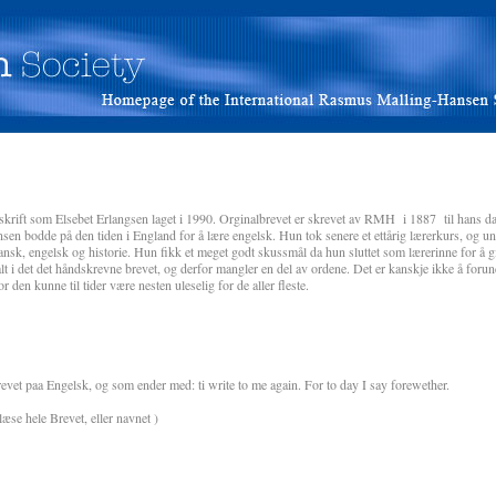
avskrift som Elsebet Erlangsen laget i 1990. Orginalbrevet er skrevet av RMH i 1887 til hans 
 bodde på den tiden i England for å lære engelsk. Hun tok senere et ettårig lærerkurs, og und
nsk, engelsk og historie. Hun fikk et meget godt skussmål da hun sluttet som lærerinne for å g
 alt i det det håndskrevne brevet, og derfor mangler en del av ordene. Det er kanskje ikke å fo
 den kunne til tider være nesten uleselig for de aller fleste.
vet paa Engelsk, og som ender med: ti write to me again. For to day I say forewether.
se hele Brevet, eller navnet )