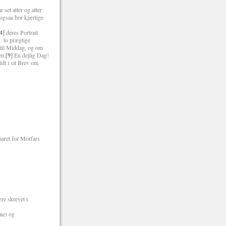
set atter og atter
gsaa bor kjærlige
4]
deres Portrait
 to prægtige
 til Middag, og om
en.
[9]
En dejlig Dag!
ldt i sit Brev om
aaret for Morfars
re skrevet i
ne) og