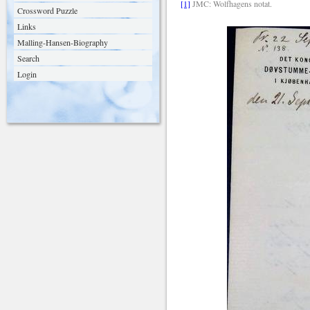
[1]
JMC: Wolfhagens notat.
Crossword Puzzle
Links
Malling-Hansen-Biography
Search
Login