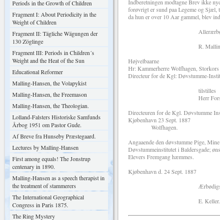
Indberetningen modtagne Brev ikke ny
Periods in the Growth of Children
forøvrigt er sund paa Legeme og Sjæl, til
Fragment I: About Periodicity in the
da hun er over 10 Aar gammel, blev indk
Weight of Children
Allerærbødig
Fragment II: Tägliche Wägungen der
130 Zöglinge
R. Malling-Ha
Fragment III: Periods in Children´s
Weight and the Heat of the Sun
Højvelbaarne
Hr: Kammerherre Wolfhagen, Storkors
Educational Reformer
Directeur for de Kgl: Døvstumme-Instit
Malling-Hansen, the Volapykist
tilstilles
Malling-Hansen, the Freemason
Herr Forstander E. Keller ti
Malling-Hansen, the Theologian.
Directeuren for de Kgl. Døvstumme Inst
Lolland-Falsters Historiske Samfunds
Kjøbenhavn 23 Sept. 1887
Årbog 1951 om Pastor Gude.
Wolfhagen.
Af Breve fra Hunseby Præstegaard.
Angaaende den døvstumme Pige, Mine Kir
Lectures by Malling-Hansen
Døvstummeinstitutet i Baldersgade; ønsk
Elevers Fremgang hæmmes.
First among equals! The Jonstrup
centenary in 1890.
Kjøbenhavn d. 24 Sept. 1887
Malling-Hansen as a speech therapist in
the treatment of stammerers
Ærbødigs
The International Geographical
E. Keller.
Congress in Paris 1875.
The Ring Mystery