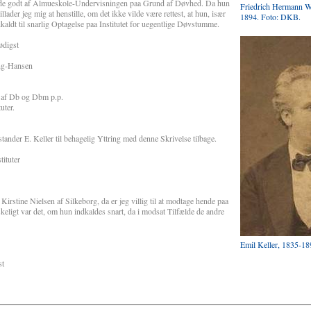
de godt af Almueskole-Undervisningen paa Grund af Døvhed. Da hun
Friedrich Hermann W
lader jeg mig at henstille, om det ikke vilde være rettest, at hun, især
1894. Foto: DKB.
aldt til snarlig Optagelse paa Institutet for uegentlige Døvstumme.
st
nsen
 af Db og Dbm p.p.
uter.
l behagelig Yttring med denne Skrivelse tilbage.
ituter
stine Nielsen af Silkeborg, da er jeg villig til at modtage hende paa
eligt var det, om hun indkaldes snart, da i modsat Tilfælde de andre
Emil Keller, 1835-1
t