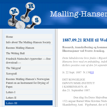
Home
1887.09.21 RMH til Wol
Info about The Malling-Hansen Society
Research, transkribering og kommen
Rasmus Malling-Hansen
Illustrasjoner ved Sverre Avnskog.
The Writing Ball
Dette håndskrevne brev findes i Rigs
Friedrich Nietzsche's typewriter ----free
Hansens brev med en anbefaling, indeh
download----
Kellers positive svar af den 24 septemb
The Takygraf
Jr. 22 Sept. 1887 N.138
[1]
Xerografi
Rasmus Malling-Hansen’s Norwegian
DET KONGELIGE
Patent on an Instrument for Drying of
DØVSTUMME-INSTITUT
Paper.
I KJØBENHAVN. Ø.
den 21. September 1887.
Letters I
Den idag fra Deres Højvelbaarenhed
Letters II
132) angaar Barnet Mine Kirstine Niels
Letters III
Skanderborg Amt. Pigebarnet, der er fø