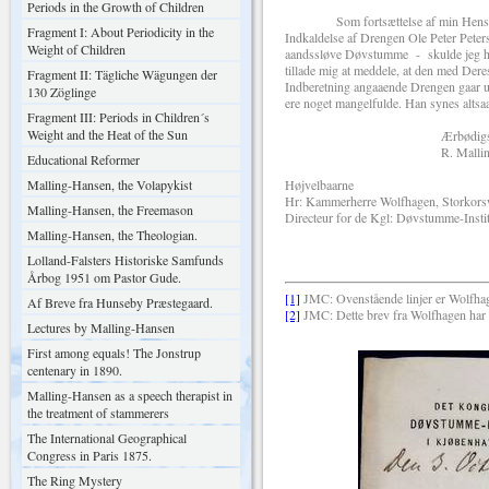
Periods in the Growth of Children
Som fortsættelse af min Henstillin
Fragment I: About Periodicity in the
Indkaldelse af Drengen Ole Peter Peters
Weight of Children
aandssløve Døvstumme - skulde jeg herv
tillade mig at meddele, at den med Der
Fragment II: Tägliche Wägungen der
Indberetning angaaende Drengen gaar u
130 Zöglinge
ere noget mangelfulde. Han synes altsaa
Fragment III: Periods in Children´s
Weight and the Heat of the Sun
Ærbødigs
R. Malling-Han
Educational Reformer
Malling-Hansen, the Volapykist
Højvelbaarne
Hr: Kammerherre Wolfhagen, Storkors
Malling-Hansen, the Freemason
Directeur for de Kgl: Døvstumme-Instit
Malling-Hansen, the Theologian.
Lolland-Falsters Historiske Samfunds
Årbog 1951 om Pastor Gude.
[1]
JMC: Ovenstående linjer er Wolfhag
Af Breve fra Hunseby Præstegaard.
[2]
JMC: Dette brev fra Wolfhagen har 
Lectures by Malling-Hansen
First among equals! The Jonstrup
centenary in 1890.
Malling-Hansen as a speech therapist in
the treatment of stammerers
The International Geographical
Congress in Paris 1875.
The Ring Mystery