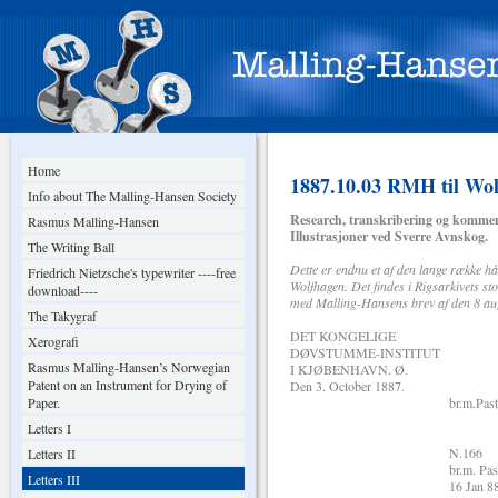
Home
1887.10.03 RMH til Wol
Info about The Malling-Hansen Society
Research, transkribering og kommen
Rasmus Malling-Hansen
Illustrasjoner ved Sverre Avnskog.
The Writing Ball
Dette er endnu et af den lange række hå
Friedrich Nietzsche's typewriter ----free
Wolfhagen. Det findes i Rigsarkivets s
download----
med Malling-Hansens brev af den 8 aug
The Takygraf
DET KONGELIGE
Xerografi
DØVSTUMME-INSTITUT
Rasmus Malling-Hansen’s Norwegian
I KJØBENHAVN. Ø.
Patent on an Instrument for Drying of
Den 3. October 1887. N.
Paper.
br.m.Pastor MH
15 April
Letters I
N.166
Letters II
br.m. Pastor M
Letters III
16 Jan 88