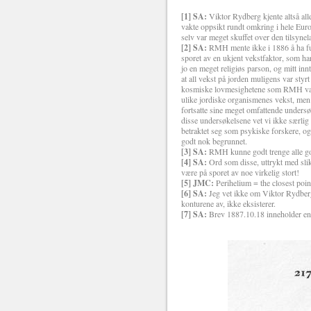
[1] SA:
Viktor Rydberg kjente altså a
vakte oppsikt rundt omkring i hele Eur
selv var meget skuffet over den tilsynel
[2] SA:
RMH mente ikke i 1886 å ha fun
sporet av en ukjent vekstfaktor, som h
jo en meget religiøs parson, og mitt in
at all vekst på jorden muligens var styrt
kosmiske lovmesighetene som RMH var på
ulike jordiske organismenes vekst, men 
fortsatte sine meget omfattende undersø
disse undersøkelsene vet vi ikke særlig
betraktet seg som psykiske forskere, o
godt nok begrunnet.
[3] SA:
RMH kunne godt trenge alle god
[4] SA:
Ord som disse, uttrykt med slik
være på sporet av noe virkelig stort!
[5] JMC:
Perihelium = the closest point 
[6] SA:
Jeg vet ikke om Viktor Rydber
konturene av, ikke eksisterer.
[7] SA:
Brev 1887.10.18 inneholder en 