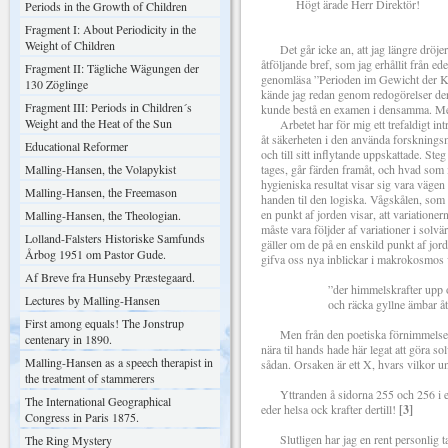
Högt ärade Herr Direktör!
Periods in the Growth of Children
Fragment I: About Periodicity in the
Weight of Children
Det går icke an, att jag längre dröjer 
åtföljande bref, som jag erhållit från ede
Fragment II: Tägliche Wägungen der
genomläsa ”Perioden im Gewicht der K
130 Zöglinge
kände jag redan genom redogörelser derf
Fragment III: Periods in Children´s
kunde bestå en examen i densamma. Men j
Weight and the Heat of the Sun
Arbetet har för mig ett trefaldigt intre
åt säkerheten i den använda forskningsm
Educational Reformer
och till sitt inflytande uppskattade. St
Malling-Hansen, the Volapykist
tages, går färden framåt, och hvad som i
hygieniska resultat visar sig vara vägen
Malling-Hansen, the Freemason
handen til den logiska. Vågskålen, som 
en punkt af jorden visar, att variation
Malling-Hansen, the Theologian.
måste vara följder af variationer i sol
Lolland-Falsters Historiske Samfunds
gäller om de på en enskild punkt af jord
Årbog 1951 om Pastor Gude.
gifva oss nya inblickar i makrokosmos 
Af Breve fra Hunseby Præstegaard.
”der himmelskrafter upp och 
Lectures by Malling-Hansen
och räcka gyllne ämbar åt hv
First among equals! The Jonstrup
Men från den poetiska förnimmelsen af ”h
centenary in 1890.
nära til hands hade här legat att göra so
Malling-Hansen as a speech therapist in
sådan. Orsaken är ett X, hvars vilkor u
the treatment of stammerers
Yttranden å sidorna 255 och 256 i ede
The International Geographical
eder helsa ock krafter dertill!
[3]
Congress in Paris 1875.
Slutligen har jag en rent personlig tack
The Ring Mystery