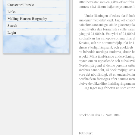
alltid betraktat som en gåfva ofvanifr
Crossword Puzzle
barnets växt såsom i stjernesystemens l
Links
Under läsningen af eders skrift hafva
Malling-Hansen-Biography
analogier med edert eget. Jag vet knappt
naturforskare antaga, att de glacierepok
Search
bland hvilka den förnämsta skulle vara p
Login
gång på 21,000 år. En cykel af 21,000 år
jordhalfvan har sin epok-sommar, har de
Kristus, och sin sommarhöjdpunkt år 112
ehuru ytterligt långsamt, och epokårets 
nu bebodda nordliga länderna, skulle haf
aspekt. Mina jämförande undersökningar i
myten om en uppstående och tillbakavikan
Norden på gund af denne perenna snöns o
särdeles sannolikt, så dock möjligt, att
vore det nödvändigt, att en undersöknin
nordhalfvan företoges efter samma met
blefve de olika diluvilialaflagringarna 
Jag tager mig friheten att som ett ri
Med utmä
Vikto
Stockholm den 12 Nov. 1887.
Fotnoter: