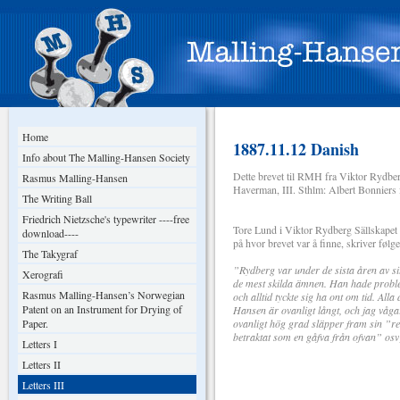
Home
1887.11.12 Danish
Info about The Malling-Hansen Society
Dette brevet til RMH fra Viktor Rydberg
Rasmus Malling-Hansen
Haverman, III. Sthlm: Albert Bonniers f
The Writing Ball
Friedrich Nietzsche's typewriter ----free
Tore Lund i Viktor Rydberg Sällskapet
download----
på hvor brevet var å finne, skriver følg
The Takygraf
”Rydberg var under de sista åren av si
Xerografi
de mest skilda ämnen. Han hade proble
Rasmus Malling-Hansen’s Norwegian
och alltid tyckte sig ha ont om tid. Alla
Patent on an Instrument for Drying of
Hansen är ovanligt långt, och jag våga
Paper.
ovanligt hög grad släpper fram sin ”re
betraktat som en gåfva från ofvan” osv
Letters I
Letters II
Letters III