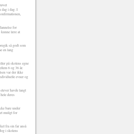
røvet
 dag i dag. I
konfirmationen,
dannelse for
 kunne lære at
foregik så godt som
ne en lang
eller på skolens egne
ellem 6 og 36 år.
lsen var der ikke
ndividuelle evner og
 elever havde langt
 hele deres
ikke bare under
et muligt for
el fra sin far anså
dog i skolens