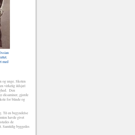
Ossian
uttet.
et med
rn og unge. Skolen
n virkelig ildsjæl
lighed. Den
ge eksaminer, gjorde
kole for blinde og
g. Til en begyndelse
omten havde givet
ustedes de
at. Samtidig byggedes