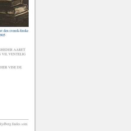
av den svensk-finske
1905
GHEDER AARET
G VIL VENTELIG
HER VISE DE
. Rydberg findes som