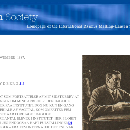
OVEMBER 1887.
D B E R G .
[1]
T SOM FORTSÄTTELSE AF MIT SIDSTE BREV AT
INGER OM MINE ARBEJDER. DEN DAGLIGE
ER PAA INSTITUTET, DOG NU KUN ÉN GANG
TERIALE AF VÄGTTAL, SOM OMFATTER FEM
IDSTE AAR FORETAGET DAGLIGE
E ANTAL ELEVER I INSTITUTET HER. I LÖBET
AR JEG ENDOGSAA HAFT PULSTÄLLINGER
[2]
PIGER – FRA FEM INTERNATER; DET ENE VAR