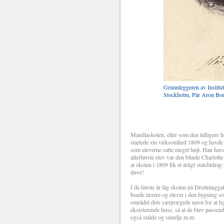
Grunnleggeren av Institut
Stockholm, Pär Aron Bo
Manillaskolen, eller som den tidligere
startede sin virksomhed 1809 og havde 
som eleverne satte meget højt. Han havd
allerførste elev var den blinde Charlot
at skolen i 1809 fik et årligt statsbidr
døve!
I de første år låg skolen på Drottningg
boede lærere og elever i den bygning so
området dets særprægede navn for at hy
eksisterende huse, så at de blev passen
også stalde og smedje m.m.