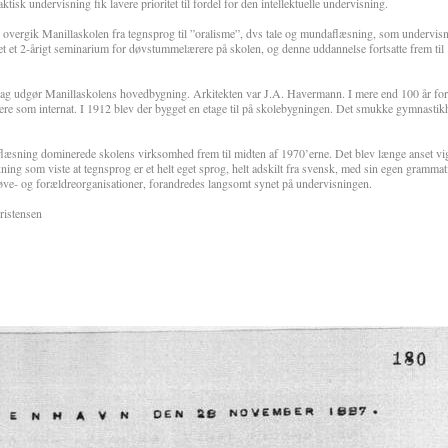
tisk undervisning fik lavere prioritet til fordel for den intellektuelle undervisning.
overgik Manillaskolen fra tegnsprog til ”oralisme”, dvs tale og mundaflæsning, som undervis
tet et 2-årigt seminarium for døvstummelærere på skolen, og denne uddannelse fortsatte frem til
g udgør Manillaskolens hovedbygning. Arkitekten var J.A. Havermann. I mere end 100 år forts
re som internat. I 1912 blev der bygget en etage til på skolebygningen. Det smukke gymnastikh
læsning dominerede skolens virksomhed frem til midten af 1970’erne. Det blev længe anset vigt
g som viste at tegnsprog er et helt eget sprog, helt adskilt fra svensk, med sin egen grammat
øve- og forældreorganisationer, forandredes langsomt synet på undervisningen.
ristensen