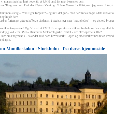
 vi nogensinde har hørt noget til, at RMH også fik målt børnenes puls.
 hans ’Fragment’ om Perioder i Børns Væxt og i Solens Varme fra 1886, men jeg mener ikke, at
stitut mon stadig – hvad siger Jørgen?? – og hvis det gør – mon der findes noget i dets arkive
 og højde dér?
d er forlængst gået ud af brug på dansk. I stedet siger man ’hastigheden’
– og det ord brug
n ikke temperatur? Og: Vi ved, at RMH fik temperaturstatistikker fra hele verden – og altså fr
å vidt jeg ved - fra DMI – Danmarks Meteorologiske Institut – der blev oprettet i 1872.
er om Fragment 3 – så er det altså hans hovedværk! Bogen og tabelværket med titlen Periode
 på tysk.
om Manillaskolan i Stockholm - fra deres hjemmeside