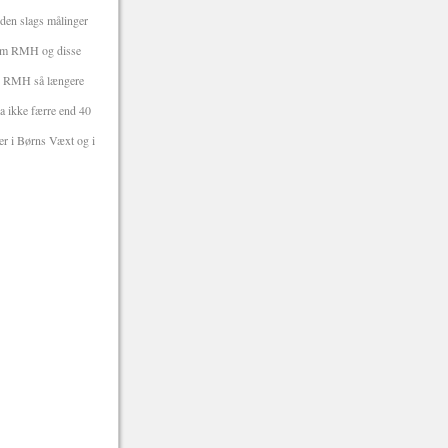
 den slags målinger
r om RMH og disse
er RMH så længere
a ikke færre end 40
r i Børns Væxt og i