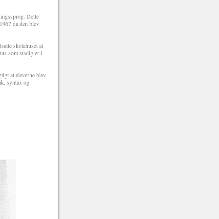
ningssprog. Dette
 1967 da den blev
atte skolehuset at
us som stadig er i
igt at eleverne blev
ik, syntax og