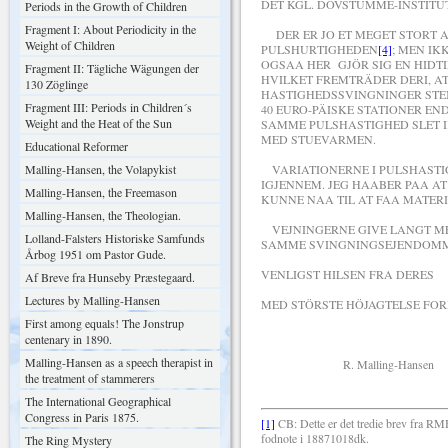
DET KGL. DÖVSTUMME-INSTITU
Periods in the Growth of Children
Fragment I: About Periodicity in the
DER ER JO ET MEGET STORT A
Weight of Children
PULSHURTIGHEDEN
[4]
; MEN IK
OGSAA HER GJÖR SIG EN HIDTI
Fragment II: Tägliche Wägungen der
HVILKET FREMTRÄDER DERI, A
130 Zöglinge
HASTIGHEDSSVINGNINGER STE
Fragment III: Periods in Children´s
40 EURO-PÄISKE STATIONER E
Weight and the Heat of the Sun
SAMME PULSHASTIGHED SLET 
MED STUEVARMEN.
Educational Reformer
Malling-Hansen, the Volapykist
VARIATIONERNE I PULSHASTI
IGJENNEM. JEG HAABER PAA AT
Malling-Hansen, the Freemason
KUNNE NAA TIL AT FAA MATERIA
Malling-Hansen, the Theologian.
VEJNINGERNE GIVE LANGT MER
Lolland-Falsters Historiske Samfunds
SAMME SVINGNINGSEJENDOMME
Årbog 1951 om Pastor Gude.
VENLIGST HILSEN FRA DERES
Af Breve fra Hunseby Præstegaard.
Lectures by Malling-Hansen
MED STÖRSTE HÖJAGTELSE FO
First among equals! The Jonstrup
centenary in 1890.
Malling-Hansen as a speech therapist in
R. Malling-Hansen
the treatment of stammerers
The International Geographical
Congress in Paris 1875.
[1]
CB: Dette er det tredie brev fra RM
fodnote i 18871018dk.
The Ring Mystery