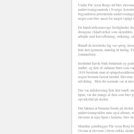
Under Pär Aron Borgs tid blev eleverne
undervisningsmetode i Sverige, konstru
begyndelsen prioriterede undervisninge
noget som blev anset for meget vigtigt 
De håndværksmæssige færdigheder skulle
drengene i håndværker som skrædderi, s
arbejde med kurvefletning, strikning, s
Blandt de teoretiske fag var sprog, læs
hele året igennem, mandag til lørdag. F
sommerferie.
Instituttet havde både betalende og grat
midler, og dels af sådanne børn som var 
1816 bestemte man at optagelsesalderen s
nogen bestemt fastsat læretid. Eleverne
udvikling. Men det normale var at eleve
Der var indskrivning hele året rundt, me
hjem, var der mange af dem som blev på 
opvæksttid på skolen.
Det faktum at børnene boede på skolen in
undervisningstiden men også aftener, we
eleverne at rejse hjem i ferierne, blev l
Manillas gundlægger Pär Aron Borg forbl
Ossian at eleverne i første række skull