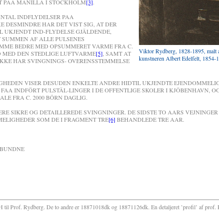
T PAA MANILLA I STOCKHOLM
[3]
.
NTAL INDFLYDELSER PAA
KE DESMINDRE HAR DET VIST SIG, AT DER
L UKJENDT IND-FLYDELSE GJÄLDENDE,
T SUMMEN AF ALLE PULSENES
MME BEDRE MED OPSUMMERET VARME FRA C.
Viktor Rydberg, 1828-1895, malt 
ND MED DEN STEDLIGE LUFTVARME
[5]
, SAMT AT
kunstneren Albert Edelfelt, 1854-
IKKE HAR SVINGNINGS- OVERENSSTEMMELSE
GHEDEN VISER DESUDEN ENKELTE ANDRE HIDTIL UKJENDTE EJENDOMMELI
 FAA INDFÖRT PULSTÄL-LINGER I DE OFFENTLIGE SKOLER I KJÖBENHAVN, O
LE FRA C. 2000 BÖRN DAGLIG.
E SIKRE OG DETAILLEREDE SVINGNINGER. DE SIDSTE TO AARS VEJNINGER 
LIGHEDER SOM DE I FRAGMENT TRE
[6]
BEHANDLEDE TRE AAR.
RBUNDNE
H til Prof. Rydberg. De to andre er 18871018dk og 18871126dk. En detaljeret ’profil’ af prof