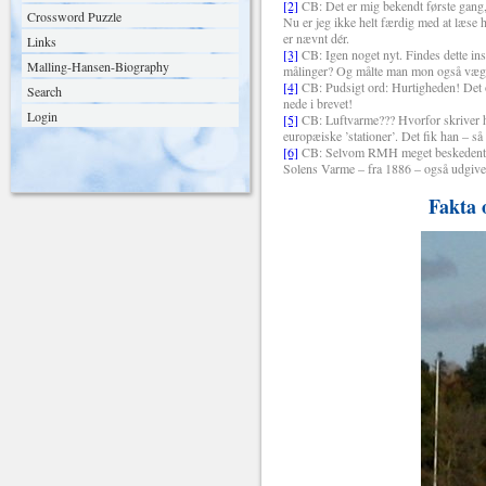
[2]
CB: Det er mig bekendt første gang,
Crossword Puzzle
Nu er jeg ikke helt færdig med at læse
er nævnt dér.
Links
[3]
CB: Igen noget nyt. Findes dette in
Malling-Hansen-Biography
målinger? Og målte man mon også vægt
[4]
CB: Pudsigt ord: Hurtigheden! Det or
Search
nede i brevet!
Login
[5]
CB: Luftvarme??? Hvorfor skriver ha
europæiske ’stationer’. Det fik han – s
[6]
CB: Selvom RMH meget beskedent tal
Solens Varme – fra 1886 – også udgivet
Fakta 