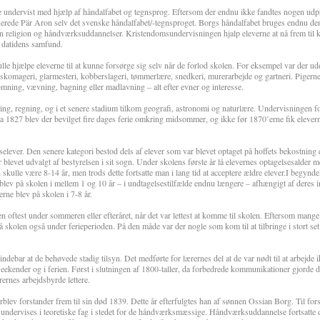
 undervist med hjælp af håndalfabet og tegnsprog. Eftersom der endnu ikke fandtes nogen udp
erede Pär Aron selv det svenske håndalfabet/-tegnsproget. Borgs håndalfabet bruges endnu den
n religion og håndværksuddannelser. Kristendomsundervisningen hjalp eleverne at nå frem til 
i datidens samfund.
 hjælpe eleverne til at kunne forsørge sig selv når de forlod skolen. For eksempel var der ud
komageri, glarmesteri, kobberslageri, tømmerlære, snedkeri, murerarbejde og gartneri. Pigerne
ømning, vævning, bagning eller madlavning – alt efter evner og interesse.
ning, regning, og i et senere stadium tilkom geografi, astronomi og naturlære. Undervisningen 
ra 1827 blev der bevilget fire dages ferie omkring midsommer, og ikke før 1870’erne fik elever
iselever. Den senere kategori bestod dels af elever som var blevet optaget på hoffets bekostning 
blevet udvalgt af bestyrelsen i sit sogn. Under skolens første år lå elevernes optagelsesalder m
kulle være 8-14 år, men trods dette fortsatte man i lang tid at acceptere ældre elever.I begynde
 blev på skolen i mellem 1 og 10 år – i undtagelsestilfælde endnu længere – afhængigt af deres i
rne blev på skolen i 7-8 år.
n oftest under sommeren eller efteråret, når det var lettest at komme til skolen. Eftersom mange
skolen også under ferieperioden. På den måde var der nogle som kom til at tilbringe i stort set
debar at de behøvede stadig tilsyn. Det medførte for lærernes del at de var nødt til at arbejde 
ekender og i ferien. Først i slutningen af 1800-taller, da forbedrede kommunikationer gjorde d
ærernes arbejdsbyrde lettere.
ev forstander frem til sin død 1839. Dette år efterfulgtes han af sønnen Ossian Borg. Til forsk
e undervises i teoretiske fag i stedet for de håndværksmæssige. Håndværksuddannelse fortsatte 