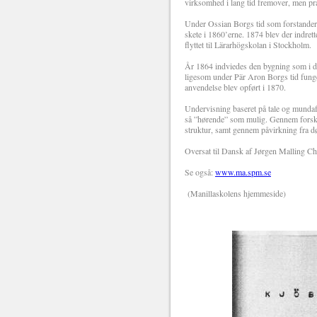
virksomhed i lang tid fremover, men prak
Under Ossian Borgs tid som forstander 
skete i 1860’erne. 1874 blev der indret
flyttet til Lärarhögskolan i Stockholm.
År 1864 indviedes den bygning som i da
ligesom under Pär Aron Borgs tid funge
anvendelse blev opført i 1870.
Undervisning baseret på tale og mundaf
så ”hørende” som mulig. Gennem forsknin
struktur, samt gennem påvirkning fra d
Oversat til Dansk af Jørgen Malling Ch
Se også:
www.ma.spm.se
(Manillaskolens hjemmeside)