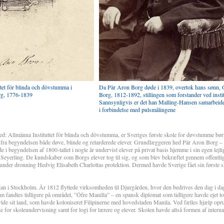
tet för blinda och dövstumma i
Da Pär Aron Borg døde i 1839, overtok hans sønn, 
rg, 1776-1839
Borg, 1812-1892, stillingen som forstander ved instit
Sannsynligvis er det han Malling-Hansen samarbeid
i forbindelse med pulsmålingene
 hed: Allmänna Instituttet för blinda och dövstumma, er Sveriges første skole for døvstumme bø
fra begyndelsen både døve, blinde og retarderede elever. Grundlæggeren hed Pär Aron Borg – e
e i begyndelsen af 1800-tallet i nogle år undervist elever på privat basis hjemme i sin egen lej
te Seyerling. De kundskaber som Borgs elever tog til sig, og som blev bekræftet gennem offentli
ag under dronning Hedvig Elisabeth Charlottas protektion. Dermed havde Sverige fået sin første s
atan i Stockholm. År 1812 flyttede virksomheden til Djurgården, hvor den bedrives den dag i da
m fandtes tidligere på området, ”Öfre Manilla” – en spansk diplomat som tidligere havde ejet t
lde sit land, som havde koloniseret Filipinerne med hovedstaden Manila. Ved fælles hjælp opr
de for skoleundervisning samt for logi for lærere og elever. Skolen havde altså formen af intern