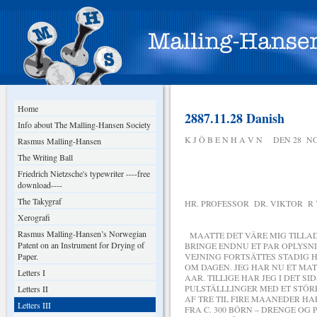
Home
2887.11.28 Danish
Info about The Malling-Hansen Society
K J Ö B E N H A V N DEN 28 N
Rasmus Malling-Hansen
The Writing Ball
Friedrich Nietzsche's typewriter ----free
download----
The Takygraf
HR. PROFESSOR DR. VIKTOR R Y 
Xerografi
Rasmus Malling-Hansen’s Norwegian
MAATTE DET VÄRE MIG TILLAD
Patent on an Instrument for Drying of
BRINGE ENDNU ET PAR OPLYSN
Paper.
VEJNING FORTSÄTTES STADIG H
OM DAGEN. JEG HAR NU ET MA
Letters I
AAR. TILLIGE HAR JEG I DET S
PULSTÄLLLINGER MED ET STÖRR
Letters II
AF TRE TIL FIRE MAANEDER H
Letters III
FRA C. 300 BÖRN – DRENGE OG 