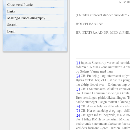
R. Malling-Ha
Crossword Puzzle
Links
(I bunden af brevet står der endvidere -
Malling-Hansen-Biography
HÖJVELBAARNE
Search
Login
HR. ETATSRAAD DR. MED & PHIL 
[1]
Japetus Steenstrup var en af samtid
faderen til RMHs kone nummer 2 Anne S
og Solens Varme med ham.
[2]
CB: En dejlig - og interessant oply
Børns vækst. Jeg VED, at han fik penge 
har aldrig fået et svar!
Endnu en ting d
[3]
CB: I Salmonsens leksikon er nævnt:
SA: Denne Lehmann hadde også kontakt 
Brevvekslingen gjaldt diktsamlingen "
hadde etter eget utsagn mottatt diktene
[4]
CB: do -do betyder ditto -ditto - alt
[5]
CB: Her er sandelig et og-tegn: &!!
[6]
CB: Igen må vi
begræde, at alle RM
SA: I følge RMHs svigersønn, Michael 
vedrørende sine undersøkelser av barns 
ved dets formann Søren Hansen. Kilde