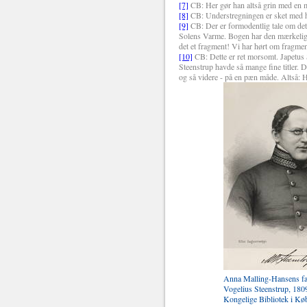
[7]
CB: Her gør han altså grin med en mi
[8]
CB: Understregningen er sket med hå
[9]
CB: Der er formodentlig tale om de
Solens Varme. Bogen har den mærkelige
det et fragment! Vi har hørt om fragment
[10]
CB: Dette er ret morsomt. Japetus 
Steenstrup havde så mange fine title
og så videre - på en pæn måde. Altså: 
Anna Malling-Hansens fa
Vogelius Steenstrup, 180
Kongelige Bibliotek i K