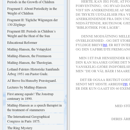
HERTIL KAN JEG FÖJE, AT F
Periods in the Growth of Children
FORVENTNING; OG HVAD DANM
Fragment I: About Periodicity in the
VIST SIN ANERKENDELSE AF M
Weight of Children
DE TRYKTE UDTALELSER FRA V
ANERKJENDENDE FRA DEN UNGE
Fragment II: Tägliche Wägungen der
NEDSÄTTENDE, RIGTIGNOK GJE
130 Zöglinge
"BIBLIOTHEK FOR LÄGER".
Fragment III: Periods in Children´s
Weight and the Heat of the Sun
DENNE MODSÄTNING MELLEM 
OVERLEGENHED - OG DET STOR
Educational Reformer
FYLDIGE BREVE
[6]
, ER RET IN
Malling-Hansen, the Volapykist
OG DEN UAFBRUDTE FREMGANG 
Malling-Hansen, the Freemason
MEN I ET PAR HENSEENDER K
DEN KAN MAASKE GJÖRE DET N
Malling-Hansen, the Theologian.
VANSKELIG-GJÖRE INDFÖRELSE
Lolland-Falsters Historiske Samfunds
MEN "DE OR VÄL BÄER I MAARE
Årbog 1951 om Pastor Gude.
DET ER OGSAA RIGTIGT GOD
Af Breve fra Hunseby Præstegaard.
SENDT MIT SIDSTE ARBEJDE
[9]
,
Lectures by Malling-Hansen
ER DER KUN GAAET EN 60 EXE
First among equals! The Jonstrup
centenary in 1890.
Malling-Hansen as a speech therapist in
MED STÖRSTE H
the treatment of stammerers
The International Geographical
DERES ÄRBÖDIGS
Congress in Paris 1875.
The Ring Mystery