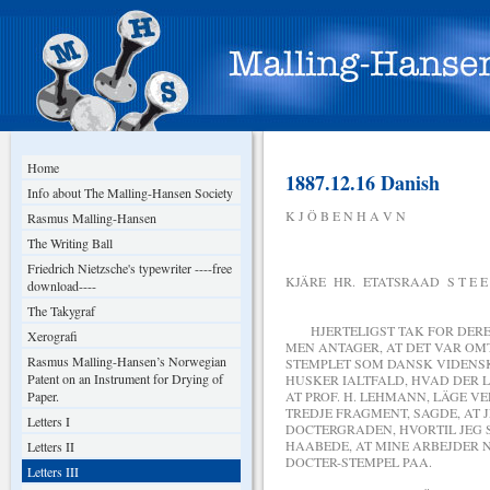
Home
1887.12.16 Danish
Info about The Malling-Hansen Society
K J Ö B E N H A V 
Rasmus Malling-Hansen
The Writing Ball
Friedrich Nietzsche's typewriter ----free
KJÄRE HR. ETATSRAAD S T E E N
download----
The Takygraf
HJERTELIGST TAK FOR DERES 
Xerografi
MEN ANTAGER, AT DET VAR OMT
Rasmus Malling-Hansen’s Norwegian
STEMPLET SOM DANSK VIDENS
Patent on an Instrument for Drying of
HUSKER IALTFALD, HVAD DER 
Paper.
AT PROF. H. LEHMANN, LÄGE V
TREDJE FRAGMENT, SAGDE, AT
Letters I
DOCTERGRADEN, HVORTIL JEG S
HAABEDE, AT MINE ARBEJDER 
Letters II
DOCTER-STEMPEL PAA.
Letters III