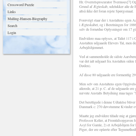
Hr. Overretsprocurator Tvermoes[7] Op
Crossword Puzzle
Grund af Ægteskab, udelukker alle de Pi
altså ikke det foran rejste Spørgsmaal.
Links
Malling-Hansen-Biography
Forøvrigt staar der i Anstaltens egen Aa
i Ægteskabet, og i Beretningen for 188
Search
selv de fornødne Oplysninger om 17 gift
Login
Endvidere maa oplyses, at Tallet 117 i 
Anstalten udgaaede Elevers Tal, men de
Arbejdshjemmet.
Ved at sammenholde de sidste Aarsberetn
var det ialt udgaaet fra Anstalten sid
Døden).
Af disse 80 udgaaede ere formentlig 29 
Men selv om Anstaltens egen Opgivelse, 
allerede, at 21 p. C. af de udgaaede ere 
nævnte Anstalts Betydning maa tages ”
Det berettigede i denne Udtalelse bliver 
Danmark c: 270 døvstumme Kvinder over 1
Maatte jeg endvidere tillade mig at gjø
Professor Keller, at Fremtidsopgaven fo
Asyl for Gamle, 2) et Arbejdshjem for P
Piger, der ere oplærte efter Tegnmethod