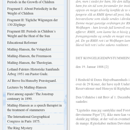
den, men i stedet for ham, ble den tidl
Periods in the Growth of Children
ham fra sin tid som forstander for institu
Fragment I: About Periodicity in the
oppsto en meget alvorlig konflikt de t
Weight of Children
fungerte slik at RMH åpnet all post, både
besvarelsene som skulle sendes i direktø
Fragment II: Tägliche Wägungen der
Denne meget gunstige ordningen for RMH
130 Zöglinge
Wolfhagen - han krevde full kontroll over
Fragment III: Periods in Children´s
affærer. RMH, som kunne ha et hissig g
Weight and the Heat of the Sun
fremgangsmåte og sendte en meget vred k
på. De ga RMH rett i at Wolfhagen kun
Educational Reformer
likevel helt rett i selve sakens realitete
Malling-Hansen, the Volapykist
Malling-Hansen, the Freemason
DET KONGELIGEDØVSTUMMEINS
Malling-Hansen, the Theologian.
den 19. Januar 1888.[2]
Lolland-Falsters Historiske Samfunds
Årbog 1951 om Pastor Gude.
I Henhold til Deres Højvelbaarenheds i 
Af Breve fra Hunseby Præstegaard.
over de 29 Koner, der have nydt Under
Lectures by Malling-Hansen
Reservationer med Hensyn til Rigtighe
First among equals! The Jonstrup
Den Udtalelse i mit Brev af 1. December 
centenary in 1890.
saaledes:
Malling-Hansen as a speech therapist in
the treatment of stammerers
”Ligeledes maa jeg samtykke med Forsta
døvstumme Piger”[5], ikke mere kan v
The International Geographical
skulde jeg tilføje, at der ved en event
Congress in Paris 1875.
de mange Ægteskaber mellem Døvstumme,
The Ring Mystery