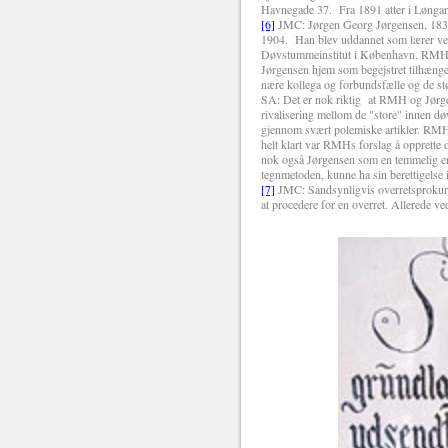
Havnegade 37.
Fra 1891 atter i Lønga
[6]
JMC: Jørgen Georg Jørgensen, 1838-19
1904.
Han blev uddannet som lærer v
Døvstummeinstitut i København. RMH blev
Jørgensen hjem som begejstret tilhænge
nære kollega og forbundsfælle og de st
SA: Det er nok riktig at RMH og Jørge
rivalisering mellom de "store" innen dø
gjennom svært polemiske artikler. RMH v
helt klart var RMHs forslag å opprette d
nok også Jørgensen som en temmelig en
tegnmetoden, kunne ha sin berettigelse i
[7]
JMC: Sandsynligvis overretsprokurat
at procedere for en overret. Allerede ve