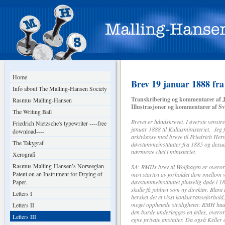
Home
Brev 19 januar 1888 fr
Info about The Malling-Hansen Society
Transkribering og kommentarer af J
Rasmus Malling-Hansen
Illustrasjoner og kommentarer af S
The Writing Ball
Brevet er håndskrevet. I øverste venst
Friedrich Nietzsche's typewriter ----free
januar 1888 til Kultusministeriet. Jeg 
download----
arkivkasse med breve til Friedrich Her
The Takygraf
døvstummeinstitutter fra 1885 og desud
nærmeste chef i ministeriet.
Xerografi
Rasmus Malling-Hansen’s Norwegian
SA: RMHs brev til Wolfhagen er overorde
Patent on an Instrument for Drying of
men starten av forholdet dem imellom va
Paper.
døvstummeinstituttet plutselig døde i 
skulle få jobben som ny direktør. Blan
Letters I
hersket det et visst konkurranseforhold,
meget opphetede stridigheter. RMH hadde
Letters II
den burde underlegges en felles, overo
Letters III
egne private anstalter. Da også Keller