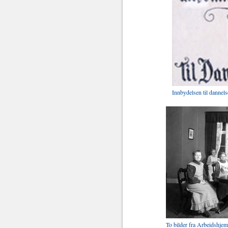
Innbydelsen til dannels
To bilder fra Arbeidshjem