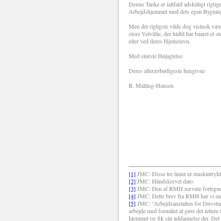
Denne Tanke er ialtfald adskilligt rigti
Arbejdshjemmet med dets egen Bygning og
Men det rigtigste vilde dog vistnok vær
store Velvillie, der hidtil har baaret
eller ved deres Hjemstavn.
Med største Højagtelse
Deres allerærbødigeste hengivne
R. Malling-Hansen
[1]
JMC: Disse tre linier er maskintrykt
[2]
JMC: Håndskrevet dato.
[3]
JMC: Den af RMH nævnte fortegnels
[4]
JMC: Dette brev fra RMH har vi en
[5]
JMC: “Arbejdsanstalten for Døvstumm
arbejde med formålet at gøre det letter
hjemmet og fik sin uddannelse der. Det 