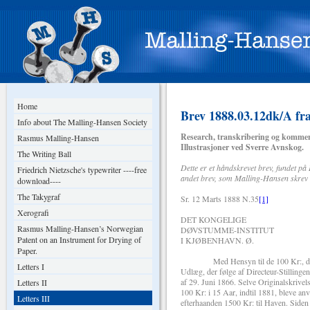
Home
Brev 1888.03.12dk/A fr
Info about The Malling-Hansen Society
Research, transkribering og kommen
Rasmus Malling-Hansen
Illustrasjoner ved Sverre Avnskog.
The Writing Ball
Dette er et håndskrevet brev, fundet 
Friedrich Nietzsche's typewriter ----free
andet brev, som Malling-Hansen skrev 
download----
The Takygraf
Sr. 12 Marts 1888 N.35
[1]
Xerografi
DET KONGELIGE
Rasmus Malling-Hansen’s Norwegian
DØVSTUMME-INSTITUT
Patent on an Instrument for Drying of
I KJØBENHAVN. Ø.
Paper.
Med Hensyn til de 100 Kr:, der i sin
Letters I
Udlæg, der følge af Directeur-Stillingen
af 29. Juni 1866. Selve Originalskrivel
Letters II
100 Kr: i 15 Aar, indtil 1881, bleve an
Letters III
efterhaanden 1500 Kr: til Haven. Siden 