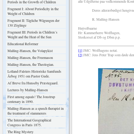
alle Udgifterne paa vedkommende Konto
Periods in the Growth of Children
Fragment I: About Periodicity in the
Deres allerærbødigst hengivn
Weight of Children
R. Malling-Hansen
Fragment II: Tägliche Wägungen der
130 Zöglinge
Højvelbaarne
Fragment III: Periods in Children´s
Hr: Kammerherre Wolfhagen,
Weight and the Heat of the Sun
Storkorset af Db og Dbm p.p.
Educational Reformer
[1]
JMC: Wolfhagens notat.
Malling-Hansen, the Volapykist
[2]
JMC: Jens Peter Trap som døde den
Malling-Hansen, the Freemason
Malling-Hansen, the Theologian.
Lolland-Falsters Historiske Samfunds
Årbog 1951 om Pastor Gude.
Af Breve fra Hunseby Præstegaard.
Lectures by Malling-Hansen
First among equals! The Jonstrup
centenary in 1890.
Malling-Hansen as a speech therapist in
the treatment of stammerers
The International Geographical
Congress in Paris 1875.
The Ring Mystery