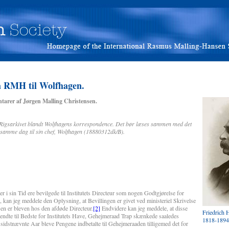
a RMH til Wolfhagen.
tarer af Jørgen Malling Christensen.
på Rigsarkivet blandt Wolfhagens korrespondence. Det bør læses sammen med det
samme dag til sin chef, Wolfhagen (18880312dk/B).
 Tid ere bevilgede til Institutets Directeur som nogen Godtgjørelse for
, kan jeg meddele den Oplysning, at Bevillingen er givet ved ministeriel Skrivelse
sen er bleven hos den afdøde Directeur.
[2]
Endvidere kan jeg meddele, at disse
Friedrich
vendte til Bedste for Institutets Have, Gehejmeraad Trap skænkede saaledes
1818-1894
sidstnævnte Aar bleve Pengene indbetalte til Gehejmeraaden tilligemed det for