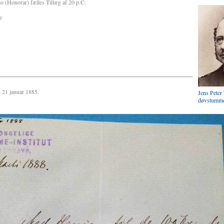
 (Honorar) fælles Tillæg af 20 p.C.
e
 21 januar 1885.
Jens Peter 
døvstummei