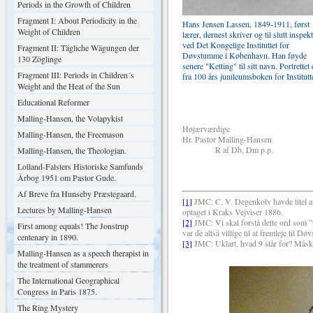
Periods in the Growth of Children
Fragment I: About Periodicity in the
Hans Jensen Lassen, 1849-1911, først
Weight of Children
lærer, dernest skriver og til slutt inspek
ved Det Kongelige Instituttet for
Fragment II: Tägliche Wägungen der
Døvstumme i København. Han føyde
130 Zöglinge
senere "Ketting" til sitt navn. Portrettet 
Fragment III: Periods in Children´s
fra 100 års junileumsboken for Institutte
Weight and the Heat of the Sun
Educational Reformer
H .J. L
Malling-Hansen, the Volapykist
Højærværdige
Malling-Hansen, the Freemason
Hr. Pastor Malling-Hansen
R af Db, Dm p.p.
Malling-Hansen, the Theologian.
Lolland-Falsters Historiske Samfunds
Årbog 1951 om Pastor Gude.
Af Breve fra Hunseby Præstegaard.
[1]
JMC: C. V. Degenkolv havde titel af 
Lectures by Malling-Hansen
optaget i Kraks Vejviser 1886.
[2]
JMC: Vi skal forstå dette ord som ”t
First among equals! The Jonstrup
var de altså villige til at fremleje til Dø
centenary in 1890.
[3]
JMC: Uklart, hvad 9 står for? Måske
Malling-Hansen as a speech therapist in
the treatment of stammerers
The International Geographical
Congress in Paris 1875.
The Ring Mystery