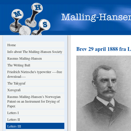
Home
Brev 29 april 1888 fra 
Info about The Malling-Hansen Society
Rasmus Malling-Hansen
The Writing Ball
Friedrich Nietzsche's typewriter ----free
download----
The Takygraf
Xerografi
Rasmus Malling-Hansen’s Norwegian
Patent on an Instrument for Drying of
Paper.
Letters I
Letters II
Letters III