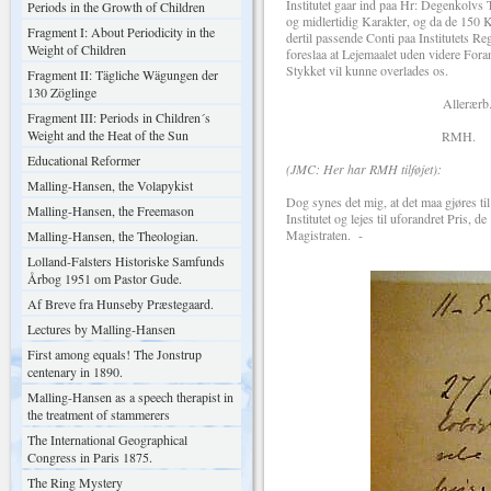
Institutet gaar ind paa Hr: Degenkolvs
Periods in the Growth of Children
og midlertidig Karakter, og da de 150 Kr
Fragment I: About Periodicity in the
dertil passende Conti paa Institutets Re
Weight of Children
foreslaa at Lejemaalet uden videre Foran
Stykket vil kunne overlades os.
Fragment II: Tägliche Wägungen der
130 Zöglinge
Allerærb
Fragment III: Periods in Children´s
Weight and the Heat of the Sun
RMH.
Educational Reformer
(JMC: Her har RMH tilføjet):
Malling-Hansen, the Volapykist
Dog synes det mig, at det maa gjøres til
Malling-Hansen, the Freemason
Institutet og lejes til uforandret Pris, 
Magistraten. -
Malling-Hansen, the Theologian.
Lolland-Falsters Historiske Samfunds
Årbog 1951 om Pastor Gude.
Af Breve fra Hunseby Præstegaard.
Lectures by Malling-Hansen
First among equals! The Jonstrup
centenary in 1890.
Malling-Hansen as a speech therapist in
the treatment of stammerers
The International Geographical
Congress in Paris 1875.
The Ring Mystery