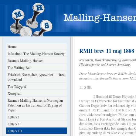
Home
RMH brev 11 maj 1888 t
Info about The Malling-Hansen Society
Research, transkribering og komment
Rasmus Malling-Hansen
Illustrasjoner ved Sverre Avnskog.
The Writing Ball
Dette håndskrevne brev er RMHs kladde 
Friedrich Nietzsche's typewriter ----free
de sædvanlige formelle fraser som Malli
download----
The Takygraf
11-5-88.
Xerografi
I Henhold til Deres Højvelb. brev a
Rasmus Malling-Hansen’s Norwegian
Hensyn til Erhvervelse for Institutet af e
Patent on an Instrument for Drying of
Gartner Degenkolv har erklæret sig villi
Paper.
omtrent 1/5 Td.Land, for 150 Kr: om Aa
Jord vilde herefter udgjøre 750 kr: om 
Letters I
ham i Leje i et Par Aar for et Stykke 
den Sum, hvis Forlangende i sin Tid gav
Letters II
Institutets Elever ikke bør mangle den
Letters III
give, og endelig da vi ikke ville kunne fa