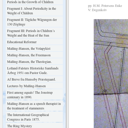
Periods in the Growth of Children
pp. H.M. Petersens Enke
Fragment I: About Periodicity in the
V: Degenkolv
Weight of Children
Fragment II: Tägliche Wägungen der
130 Zöglinge
Fragment III: Periods in Children´s
Weight and the Heat of the Sun
Educational Reformer
Malling-Hansen, the Volapykist
Malling-Hansen, the Freemason
Malling-Hansen, the Theologian.
Lolland-Falsters Historiske Samfunds
Årbog 1951 om Pastor Gude.
Af Breve fra Hunseby Præstegaard.
Lectures by Malling-Hansen
First among equals! The Jonstrup
centenary in 1890.
Malling-Hansen as a speech therapist in
the treatment of stammerers
The International Geographical
Congress in Paris 1875.
The Ring Mystery