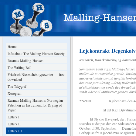
Home
Lejekontrakt Degenkolv
Info about The Malling-Hansen Society
Research, transkribering og komment
Rasmus Malling-Hansen
The Writing Ball
Sommeren 1888 ingik Malling-Hansen en 
mellem de to respektive grunde. Jords
Friedrich Nietzsche's typewriter ----free
gartneriet lejede den på langtidskontra
download----
den rette formulering – deraf nedenståe
The Takygraf
af aftaleteksten og sende den formelt t
sendt videre til Ministeriet gennem dir
Xerografi
Rasmus Malling-Hansen’s Norwegian
224/188 Kjøbenhavn den 4e J
Patent on an Instrument for Drying of
Paper.
Til det Kgl: Døvstumme-In
Letters I
Et Stykke Havejord, der i Firkant er
saaledes at det paa den ene Side støder 
Letters II
October til 30. September. - Denne Leje
Letters III
Forhøjelse fra Kjøbenhavns Magistrat.