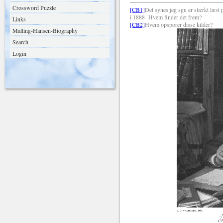
Crossword Puzzle
[CB1]
Det synes jeg sgu er stærkt læst p
i 1888
Hvem finder det frem?
Links
[CB2]
Hvem opsporer disse kilder?
Malling-Hansen-Biography
Search
Login