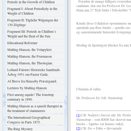
Foruden de mange tidligere overordentl
Periods in the Growth of Children
saadanne, den ene fra Professor Dr. Le
Fragment I: About Periodicity in the
Haan paa 27 Tryk-Sider i Tidsskriftet ”
Weight of Children
Fragment II: Tägliche Wägungen der
Kunde disse Udtalelser opsummeres med 
130 Zöglinge
oprettede paa flere Steder – spredte om 
Fragment III: Periods in Children´s
og samstemmende Intensitet-Svingnin
Weight and the Heat of the Sun
Educational Reformer
Modtag de hjerteligste Ønsker fra min 
Malling-Hansen, the Volapykist
Malling-Hansen, the Freemason
Deres ærbød
Malling-Hansen, the Theologian.
Lolland-Falsters Historiske Samfunds
Årbog 1951 om Pastor Gude.
R.Mallli
Af Breve fra Hunseby Præstegaard.
Lectures by Malling-Hansen
I bunden af siden:
First among equals! The Jonstrup
Hr. Professor Dr.
centenary in 1890.
Malling-Hansen as a speech therapist in
the treatment of stammerers
[1]
CB: Nederst i brevet står: Hr. Profe
The International Geographical
Steenstrup – som RMH har skrevet man
Congress in Paris 1875.
hustru – Japetus var hennes onkel.
[2]
CB: Do = Ditto = tilsvarende
The Ring Mystery