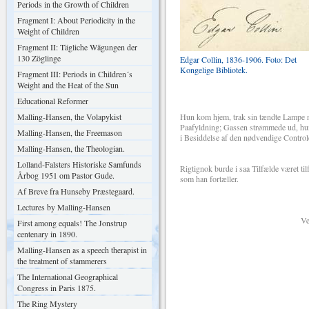
Periods in the Growth of Children
Fragment I: About Periodicity in the
Weight of Children
Fragment II: Tägliche Wägungen der
130 Zöglinge
Edgar Collin, 1836-1906. Foto: Det
Kongelige Bibliotek.
Fragment III: Periods in Children´s
Weight and the Heat of the Sun
Educational Reformer
Malling-Hansen, the Volapykist
Hun kom hjem, trak sin tændte Lampe n
Paafyldning; Gassen strømmede ud, hun d
Malling-Hansen, the Freemason
i Besiddelse af den nødvendige Controle
Malling-Hansen, the Theologian.
Lolland-Falsters Historiske Samfunds
Rigtignok burde i saa Tilfælde været ti
Årbog 1951 om Pastor Gude.
som han fortæller.
Af Breve fra Hunseby Præstegaard.
Lectures by Malling-Hansen
Venligst Hi
First among equals! The Jonstrup
centenary in 1890.
Malling-Hansen as a speech therapist in
Din heng
the treatment of stammerers
The International Geographical
R. Malling
Congress in Paris 1875.
The Ring Mystery