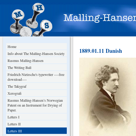
Home
1889.01.11 Danish
Info about The Malling-Hansen Society
Rasmus Malling-Hansen
The Writing Ball
Friedrich Nietzsche's typewriter ----free
download----
The Takygraf
Xerografi
Rasmus Malling-Hansen’s Norwegian
Patent on an Instrument for Drying of
Paper.
Letters I
Letters II
Letters III