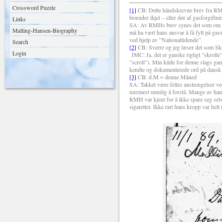
Crossword Puzzle
[1]
CB: Dette håndskrevne brev fra RMH 
brænder ihjel – eller dør af gasforgiftn
Links
SA: Av RMHs brev synes det som om ansv
Malling-Hansen-Biography
må ha vært hans ansvar å få fylt på gas
ved hjelp av ”Nationaltidende”.
Search
[2]
CB: Sverre og jeg læser det som Skr
Login
JMC:
Ja, det er ganske rigtigt “skroll
”scroll”). Min kilde for denne slags ga
kendte og dokumenterede ord på dansk 
[3]
CB: d.M = denne Måned
SA: Takket være felles anstrengelser ve
nærmest umulig å forstå. Mange av hans
RMH var kjent for å ikke spare seg selv 
sigaretter. Ikke rart hans kropp var helt u