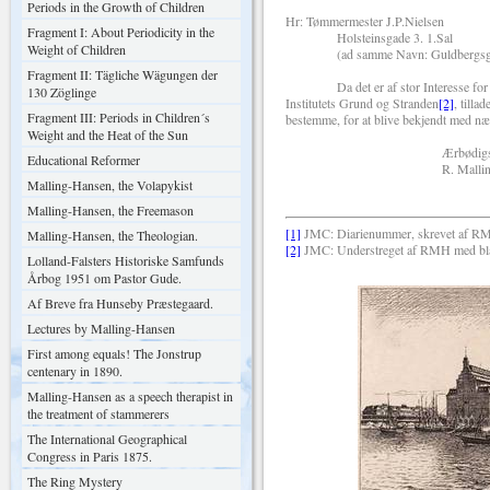
Periods in the Growth of Children
Hr: Tømmermester J.P.Nielsen
Fragment I: About Periodicity in the
Holsteinsgade 3. 1.Sal
Weight of Children
(ad samme Navn: Guldbergsgade
Fragment II: Tägliche Wägungen der
Da det er af stor Interesse for det 
130 Zöglinge
Institutets Grund og Stranden
[2]
, till
Fragment III: Periods in Children´s
bestemme, for at blive bekjendt med næ
Weight and the Heat of the Sun
Ærbødigs
Educational Reformer
R. Malling-Ha
Malling-Hansen, the Volapykist
Malling-Hansen, the Freemason
[1]
JMC: Diarienummer, skrevet af RM
Malling-Hansen, the Theologian.
[2]
JMC: Understreget af RMH med blå p
Lolland-Falsters Historiske Samfunds
Årbog 1951 om Pastor Gude.
Af Breve fra Hunseby Præstegaard.
Lectures by Malling-Hansen
First among equals! The Jonstrup
centenary in 1890.
Malling-Hansen as a speech therapist in
the treatment of stammerers
The International Geographical
Congress in Paris 1875.
The Ring Mystery