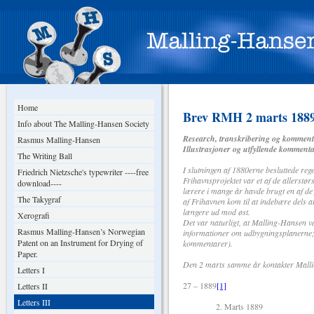
Home
Brev RMH 2 marts 1889 t
Info about The Malling-Hansen Society
Research, transkribering og komment
Rasmus Malling-Hansen
Illustrasjoner og utfyllende komment
The Writing Ball
I slutningen af 1880erne besluttede reg
Friedrich Nietzsche's typewriter ----free
Frihavnsprojektet var et af de allerstø
download----
lærere i mange år havde brugt en af de
The Takygraf
af Frihavnen kom til at indebære dels a
længere ud mod øst.
Xerografi
Det var naturligt, at Malling-Hansen v
Rasmus Malling-Hansen’s Norwegian
informationer om udbygningsplanerne; A
Patent on an Instrument for Drying of
kommentarer).
Paper.
Den 2 marts samme år kontakter Malli
Letters I
27 – 1889
[1]
Letters II
Letters III
2. Marts 1889