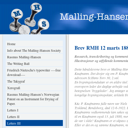
Home
Brev RMH 12 marts 188
Info about The Malling-Hansen Society
Research, transkribering og komment
Rasmus Malling-Hansen
Illustrasjoner og utfyllende komment
The Writing Ball
Dette håndskrevne brev er Malling-Hans
Friedrich Nietzsche's typewriter ----free
Kaufmann. Det drejer sig om P. Kaufma
download----
adressen St.Hans Torv 30, 2.sal.
The Takygraf
En bygningskonduktør er en ældre titel 
overopsyn leder det daglige arbejde ved 
Xerografi
betegnelsen ’byggeleder’. Jeg antager
Rasmus Malling-Hansen’s Norwegian
kongelige bygningsinspektør, arkitekt 
Patent on an Instrument for Drying of
Paper.
SA:
P. Kaufmanns fulle navn var Niels
Tyskland, Rendsborg, død 12-6-1922. Det
Letters I
Kaufmanns vedkommende kan søkes opp 
til en Kaufmann også 13. juli 1888, me
Letters II
de var i slekt? Kaufmann er et såpass sj
Letters III
Eller er det en og samme Kaufmann, me