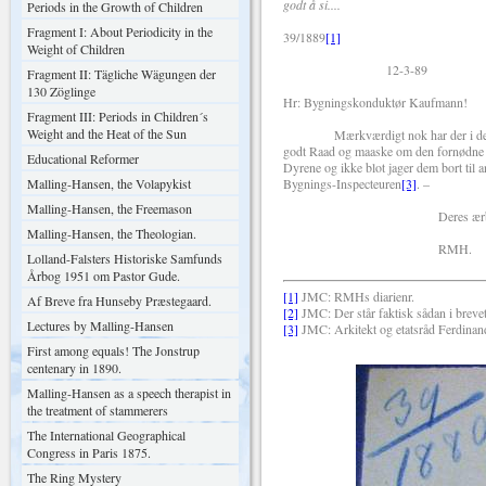
godt å si....
Periods in the Growth of Children
Fragment I: About Periodicity in the
39/1889
[1]
Weight of Children
12-3-89
Fragment II: Tägliche Wägungen der
130 Zöglinge
Hr: Bygningskonduktør Kaufmann!
Fragment III: Periods in Children´s
Weight and the Heat of the Sun
Mærkværdigt nok har der i den sene
godt Raad og maaske om den fornødne Haa
Educational Reformer
Dyrene og ikke blot jager dem bort til a
Malling-Hansen, the Volapykist
Bygnings-Inspecteuren
[3]
. –
Malling-Hansen, the Freemason
Deres ærbødi
Malling-Hansen, the Theologian.
RMH.
Lolland-Falsters Historiske Samfunds
Årbog 1951 om Pastor Gude.
[1]
JMC: RMHs diarienr.
Af Breve fra Hunseby Præstegaard.
[2]
JMC: Der står faktisk sådan i brevet
Lectures by Malling-Hansen
[3]
JMC: Arkitekt og etatsråd Ferdinan
First among equals! The Jonstrup
centenary in 1890.
Malling-Hansen as a speech therapist in
the treatment of stammerers
The International Geographical
Congress in Paris 1875.
The Ring Mystery