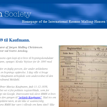
9 til Kaufmann.
arer af Jørgen Malling Christensen.
arer ved Sverre Avnskog.
ens egen kopi af et brev til bygningskonduktør
nn, optaget i Kraks Vejviser for år 1895 med
for en faglig person, der under arkitektens
en bygnings opførelse. I dag ville vi bruge
 at Kaufmann arbejdede som underordnet til den
Ferdinand Meldahl.
 Peter Marius
Kaufmann
, født 11-12-1856,
 vet vi fra politiets registerblade, som for
via Google. Interessant nok skrev RMH et brev
n den gangen til
"arkitekt Kaufmann"
. Skal tro om
eldent navn, at det ikke er usannsynlig.
ns RMH har vært i villrede om hans tittel? Ikke