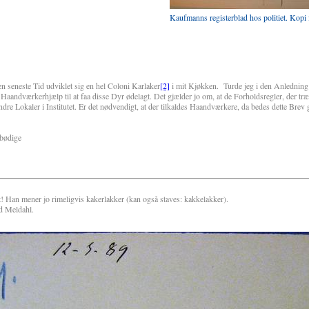
Kaufmanns registerblad hos politiet. Kopi f
ste Tid udviklet sig en hel Coloni Karlaker
[2]
i mit Kjøkken. Turde jeg i den Anlednin
ndværkerhjælp til at faa disse Dyr ødelagt. Det gjælder jo om, at de Forholdsregler, der træff
ndre Lokaler i Institutet. Er det nødvendigt, at der tilkaldes Haandværkere, da bedes dette Brev g
ge
! Han mener jo rimeligvis kakerlakker (kan også staves: kakkelakker).
d Meldahl.