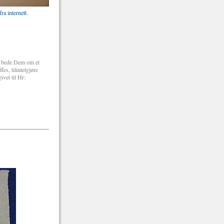
ra internett.
g bede Dem om et
es, tilintetgjøre
ivet til Hr: