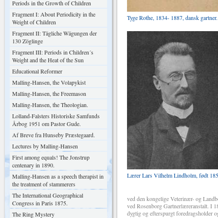
Periods in the Growth of Children
Fragment I: About Periodicity in the
Tyge Rothe, 1834- 1887, dansk gartner.
Weight of Children
Fragment II: Tägliche Wägungen der
130 Zöglinge
Fragment III: Periods in Children´s
Weight and the Heat of the Sun
Educational Reformer
Malling-Hansen, the Volapykist
Malling-Hansen, the Freemason
Malling-Hansen, the Theologian.
Lolland-Falsters Historiske Samfunds
Årbog 1951 om Pastor Gude.
Af Breve fra Hunseby Præstegaard.
Lectures by Malling-Hansen
First among equals! The Jonstrup
centenary in 1890.
Lærer Lars Vilhelm Lindholm, født 185
Malling-Hansen as a speech therapist in
the treatment of stammerers
The International Geographical
ved den kongelige Veterinær- og Landb
Congress in Paris 1875.
ved Rosenborg Gartnerlæreranstalt. I 18
dygtig og efterspurgt foredragsholder 
The Ring Mystery