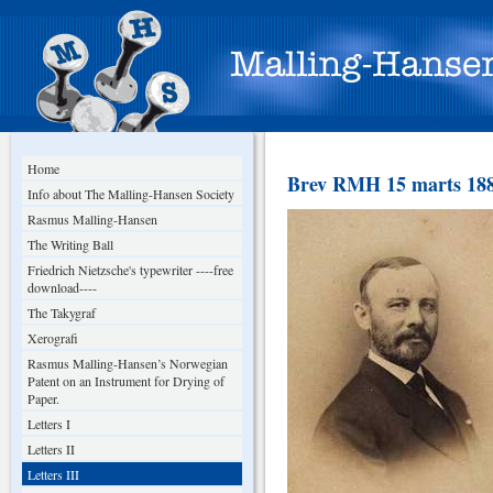
Home
Brev RMH 15 marts 1889
Info about The Malling-Hansen Society
Rasmus Malling-Hansen
The Writing Ball
Friedrich Nietzsche's typewriter ----free
download----
The Takygraf
Xerografi
Rasmus Malling-Hansen’s Norwegian
Patent on an Instrument for Drying of
Paper.
Letters I
Letters II
Letters III