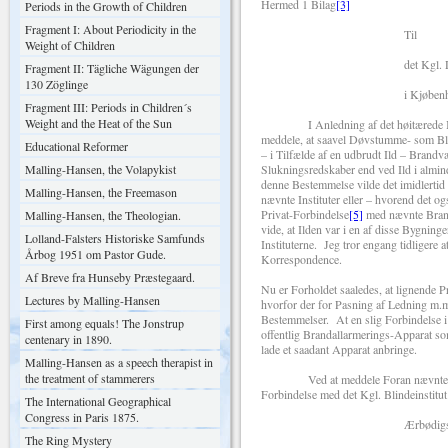
Hermed 1 Bilag
[3]
Periods in the Growth of Children
Fragment I: About Periodicity in the
Til
Weight of Children
det Kgl. Døvstumme
Fragment II: Tägliche Wägungen der
130 Zöglinge
i Kjøbenhav
Fragment III: Periods in Children´s
Weight and the Heat of the Sun
I Anledning af det høitærede Institu
meddele, at saavel Døvstumme- som Blin
Educational Reformer
– i Tilfælde af en udbrudt Ild – Brandv
Malling-Hansen, the Volapykist
Slukningsredskaber end ved Ild i almind
denne Bestemmelse vilde det imidlertid 
Malling-Hansen, the Freemason
nævnte Instituter eller – hvorend det o
Privat-Forbindelse
[5]
med nævnte Bran
Malling-Hansen, the Theologian.
vide, at Ilden var i en af disse Bygning
Lolland-Falsters Historiske Samfunds
Instituterne. Jeg tror engang tidligere 
Årbog 1951 om Pastor Gude.
Korrespondence.
Af Breve fra Hunseby Præstegaard.
Nu er Forholdet saaledes, at lignende
Lectures by Malling-Hansen
hvorfor der for Pasning af Ledning m.m
Bestemmelser. At en slig Forbindelse i 
First among equals! The Jonstrup
offentlig Brandallarmerings-Apparat som
centenary in 1890.
lade et saadant Apparat anbringe.
Malling-Hansen as a speech therapist in
the treatment of stammerers
Ved at meddele Foran nævnte skal je
Forbindelse med det Kgl. Blindeinstitu
The International Geographical
Congress in Paris 1875.
Ærbødigs
The Ring Mystery