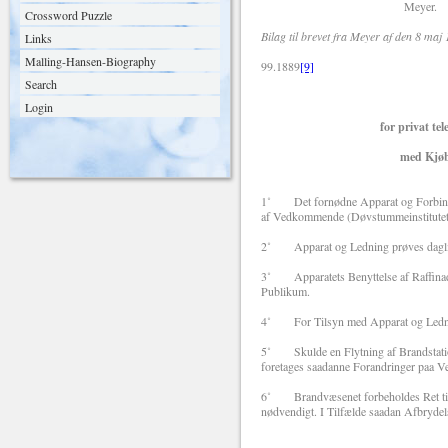
Meyer.
Crossword Puzzle
Bilag til brevet fra Meyer af den 8 maj
Links
Malling-Hansen-Biography
99.1889
[9]
Search
Betinge
Login
for privat telegrafisk T
med Kjøbenhavns 
1˚ Det fornødne Apparat og Forbindel
af Vedkommende (Døvstummeinstitutet) 
2˚ Apparat og Ledning prøves daglig 
3˚ Apparatets Benyttelse af Raffinad
Publikum.
4˚ For Tilsyn med Apparat og Ledning 
5˚ Skulde en Flytning af Brandstatio
foretages saadanne Forandringer paa V
6˚ Brandvæsenet forbeholdes Ret til a
nødvendigt. I Tilfælde saadan Afbrydels