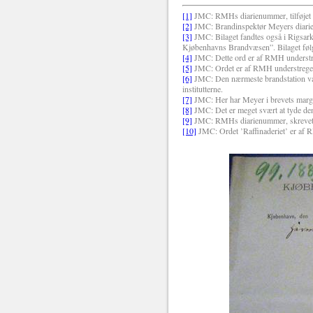
[1]
JMC: RMHs diarienummer, tilføjet 
[2]
JMC: Brandinspektør Meyers diari
[3]
JMC: Bilaget fandtes også i Rigsark
Kjøbenhavns Brandvæsen”. Bilaget følge
[4]
JMC: Dette ord er af RMH understr
[5]
JMC: Ordet er af RMH understrege
[6]
JMC: Den nærmeste brandstation var
institutterne.
[7]
JMC: Her har Meyer i brevets margen
[8]
JMC: Det er meget svært at tyde den
[9]
JMC: RMHs diarienummer, skrevet 
[10]
JMC: Ordet ’Raffinaderiet’ er af R