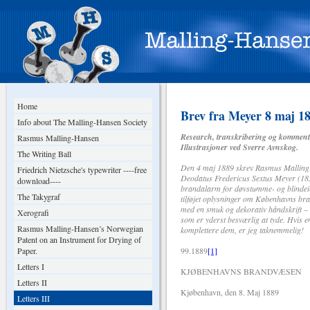
Home
Brev fra Meyer 8 maj 1
Info about The Malling-Hansen Society
Research, transkribering og komment
Rasmus Malling-Hansen
Illustrasjoner ved Sverre Avnskog.
The Writing Ball
Den 4 maj 1889 skrev Rasmus Malling-
Friedrich Nietzsche's typewriter ----free
Deodatus Fredericus Sextus Meyer (183
download----
brandalarm for døvstumme- og blindeinst
The Takygraf
tilføjet oplysninger om Københavns br
med en smuk og dekorativ håndskrift – 
Xerografi
som er yderst besværlig at tyde. Hvis en 
Rasmus Malling-Hansen’s Norwegian
komplettere dem, er jeg taknemmelig!
Patent on an Instrument for Drying of
Paper.
99.1889
[1]
Letters I
KJØBENHAVNS BRANDVÆSEN
Letters II
Kjøbenhavn, den 8. 
Letters III