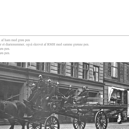
 af ham med grøn pen
r et diarienummer, også skrevet af RMH med samme grønne pen.
øn pen.
øn pen.