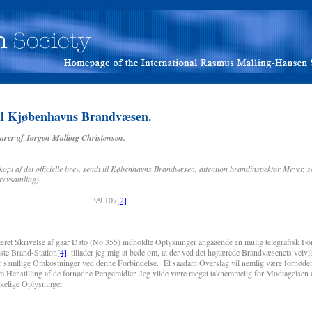
il Kjøbenhavns Brandvæsen.
arer af Jørgen Malling Christensen.
pi af det officielle brev, sendt til Københavns Brandvæsen, attention brandinspektør Meyer,
brevsamling).
.107
[2]
Skrivelse af gaar Dato (No 355) indholdte Oplysninger angaaende en mulig telegrafisk Fo
ste Brand-Station
[4]
, tillader jeg mig at bede om, at der ved det højtærede Brandvæsenets velvil
ver samtlige Omkostninger ved denne Forbindelse. Et saadant Overslag vil nemlig være fornød
: om Henstilling af de fornødne Pengemidler. Jeg vilde være meget taknemmelig for Modtagelsen 
kelige Oplysninger.