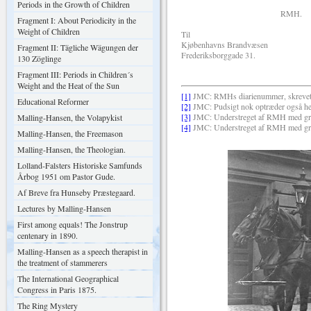
Periods in the Growth of Children
RMH.
Fragment I: About Periodicity in the
Weight of Children
Til
Kjøbenhavns Brandvæsen
Fragment II: Tägliche Wägungen der
Frederiksborggade 31.
130 Zöglinge
Fragment III: Periods in Children´s
Weight and the Heat of the Sun
[1]
JMC: RMHs diarienummer, skrevet
Educational Reformer
[2]
JMC: Pudsigt nok optræder også he
[3]
JMC: Understreget af RMH med gr
Malling-Hansen, the Volapykist
[4]
JMC: Understreget af RMH med gr
Malling-Hansen, the Freemason
Malling-Hansen, the Theologian.
Lolland-Falsters Historiske Samfunds
Årbog 1951 om Pastor Gude.
Af Breve fra Hunseby Præstegaard.
Lectures by Malling-Hansen
First among equals! The Jonstrup
centenary in 1890.
Malling-Hansen as a speech therapist in
the treatment of stammerers
The International Geographical
Congress in Paris 1875.
The Ring Mystery