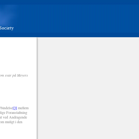
 som svar på Meyers
rbindelse
[3]
mellem
lige Foranstaltning
ent ved Andragende
om muligt i den