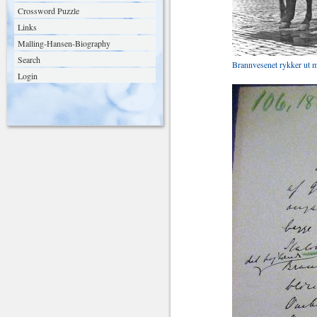
Crossword Puzzle
Links
Malling-Hansen-Biography
Search
Brannvesenet rykker ut me
Login