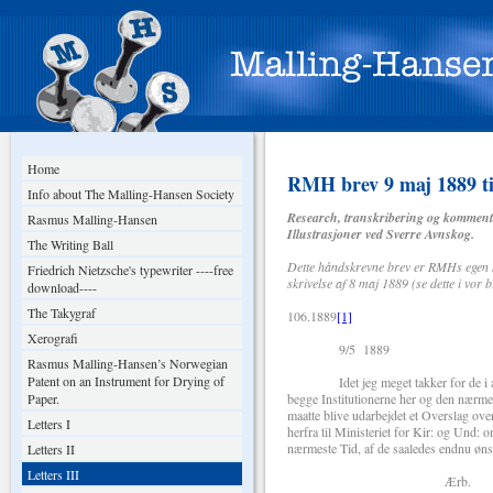
Home
RMH brev 9 maj 1889 t
Info about The Malling-Hansen Society
Research, transkribering og komment
Rasmus Malling-Hansen
Illustrasjoner ved Sverre Avnskog.
The Writing Ball
Dette håndskrevne brev er RMHs egen ko
Friedrich Nietzsche's typewriter ----free
skrivelse af 8 maj 1889 (se dette i vor 
download----
The Takygraf
106.1889
[1]
99
Xerografi
9/5 1889
Rasmus Malling-Hansen’s Norwegian
Patent on an Instrument for Drying of
Idet jeg meget takker for de i æret 
Paper.
begge Institutionerne her og den nærme
maatte blive udarbejdet et Overslag o
Letters I
herfra til Ministeriet for Kir: og Und
nærmeste Tid, af de saaledes endnu øns
Letters II
Letters III
Ærb.