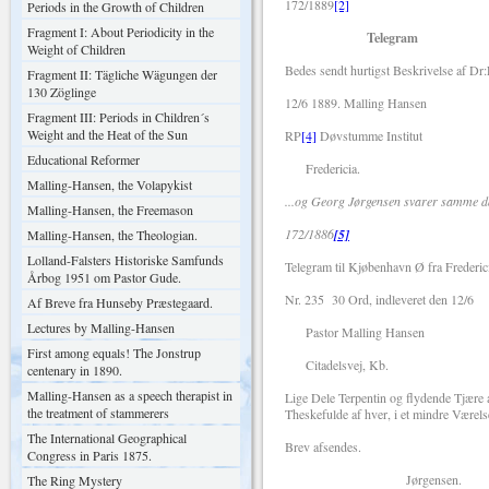
172/1889
[2]
Periods in the Growth of Children
Fragment I: About Periodicity in the
Telegram
Weight of Children
Bedes sendt hurtigst Beskrivelse af Dr
Fragment II: Tägliche Wägungen der
130 Zöglinge
12/6 1889. Malling Hansen
Fragment III: Periods in Children´s
Weight and the Heat of the Sun
RP
[4]
Døvstumme Institut
Educational Reformer
Fredericia.
Malling-Hansen, the Volapykist
...og Georg Jørgensen svarer samme d
Malling-Hansen, the Freemason
172/1886
[5]
Malling-Hansen, the Theologian.
Lolland-Falsters Historiske Samfunds
Telegram til Kjøbenhavn Ø fra Frederic
Årbog 1951 om Pastor Gude.
Nr. 235 30 Ord, indleveret den 12/6
Af Breve fra Hunseby Præstegaard.
Lectures by Malling-Hansen
Pastor Malling Hansen
First among equals! The Jonstrup
Citadelsvej, Kb.
centenary in 1890.
Malling-Hansen as a speech therapist in
Lige Dele Terpentin og flydende Tjære
the treatment of stammerers
Theskefulde af hver, i et mindre Værels
The International Geographical
Brev afsendes.
Congress in Paris 1875.
Jørgensen.
The Ring Mystery