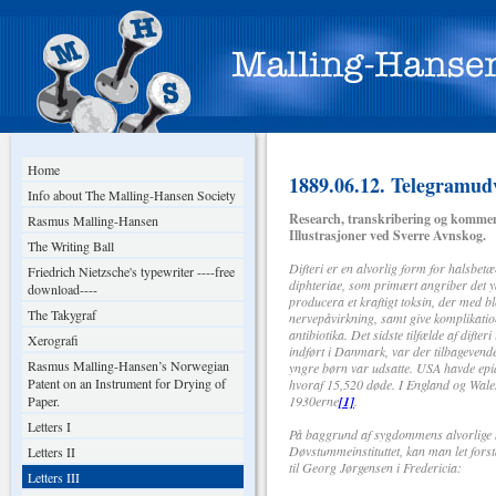
Home
1889.06.12. Telegramudv
Info about The Malling-Hansen Society
Research, transkribering og kommen
Rasmus Malling-Hansen
Illustrasjoner ved Sverre Avnskog.
The Writing Ball
Difteri er en alvorlig form for halsbet
Friedrich Nietzsche's typewriter ----free
diphteriae, som primært angriber det y
download----
producera et kraftigt toksin, der med b
The Takygraf
nervepåvirkning, samt give komplikati
antibiotika. Det sidste tilfælde af dift
Xerografi
indført i Danmark, var der tilbagevend
Rasmus Malling-Hansen’s Norwegian
yngre børn var udsatte. USA havde epid
Patent on an Instrument for Drying of
hvoraf 15,520 døde. I England og Wales
Paper.
1930erne
[1]
.
Letters I
På baggrund af sygdommens alvorlige ka
Døvstummeinstituttet, kan man let for
Letters II
til Georg Jørgensen i Fredericia:
Letters III