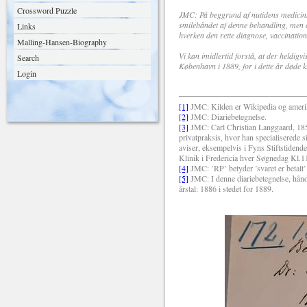
Crossword Puzzle
JMC: På beggrund af nutidens medicin
smilebåndet af denne behandling, men d
Links
hverken den rette diagnose, vaccination
Malling-Hansen-Biography
Vi kan imidlertid forstå, at der heldigv
Search
København i 1889, for i dette år døde kun
Login
[1]
JMC: Kilden er Wikipedia og ameri
[2]
JMC: Diariebetegnelse.
[3]
JMC: Carl Christian Langgaard, 185
privatpraksis, hvor han specialiserede 
aviser, eksempelvis i Fyns Stiftstide
Klinik i Fredericia hver Søgnedag Kl.11 
[4]
JMC: ’RP’ betyder ’svaret er betalt’ 
[5]
JMC: I denne diariebetegnelse, hånd
årstal: 1886 i stedet for 1889.