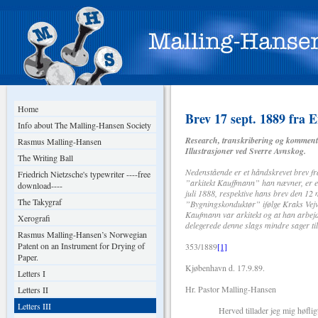
Home
Brev 17 sept. 1889 fra 
Info about The Malling-Hansen Society
Research, transkribering og komment
Rasmus Malling-Hansen
Illustrasjoner ved Sverre Avnskog.
The Writing Ball
Nedenstående er et håndskrevet brev f
Friedrich Nietzsche's typewriter ----free
”arkitekt Kauffmann” han nævner, er en
download----
juli 1888, respektive hans brev den 12 
The Takygraf
”Bygningskonduktør” ifølge Kraks Vejvis
Kaufmann var arkitekt og at han arbej
Xerografi
delegerede denne slags mindre sager t
Rasmus Malling-Hansen’s Norwegian
Patent on an Instrument for Drying of
353/1889
[1]
Paper.
Kjøbenhavn d. 17.9.89.
Letters I
Hr. Pastor Malling-Hansen
Letters II
Letters III
Herved tillader jeg mig høfligt at 