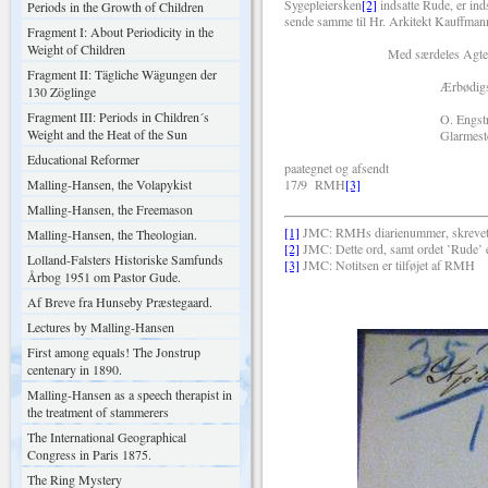
Sygepleiersken
[2]
indsatte Rude, er in
Periods in the Growth of Children
sende samme til Hr. Arkitekt Kauffman
Fragment I: About Periodicity in the
Weight of Children
Med særdeles Agtel
Fragment II: Tägliche Wägungen der
Ærbødigs
130 Zöglinge
Fragment III: Periods in Children´s
O. Engstrø
Weight and the Heat of the Sun
Glarmester
Educational Reformer
paategnet og afsendt
Malling-Hansen, the Volapykist
17/9 RMH
[3]
Malling-Hansen, the Freemason
[1]
JMC: RMHs diarienummer, skrevet m
Malling-Hansen, the Theologian.
[2]
JMC: Dette ord, samt ordet ’Rude’ 
Lolland-Falsters Historiske Samfunds
[3]
JMC: Notitsen er tilføjet af RMH
Årbog 1951 om Pastor Gude.
Af Breve fra Hunseby Præstegaard.
Lectures by Malling-Hansen
First among equals! The Jonstrup
centenary in 1890.
Malling-Hansen as a speech therapist in
the treatment of stammerers
The International Geographical
Congress in Paris 1875.
The Ring Mystery