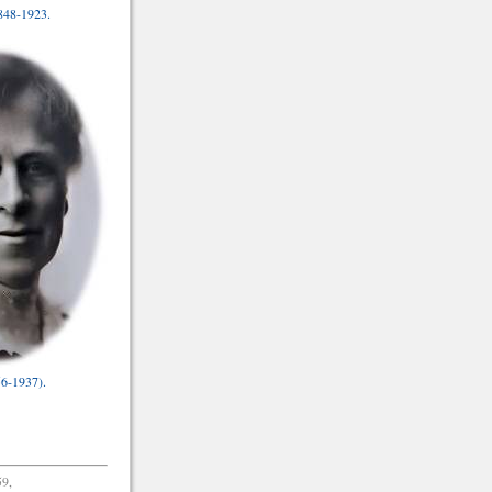
1848-1923.
6-1937).
59,