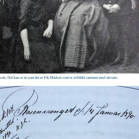
kole. Det kan se ut som det er Frk Madsen som er avbildet sammen med elevene.