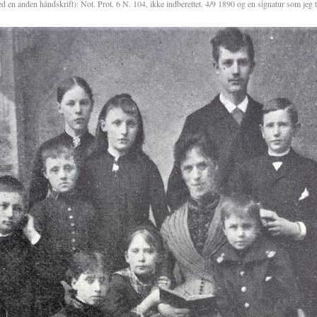
d en anden håndskrift): Not. Prot. 6 N. 104, ikke indberettet. 4/9 1890 og en signatur som jeg