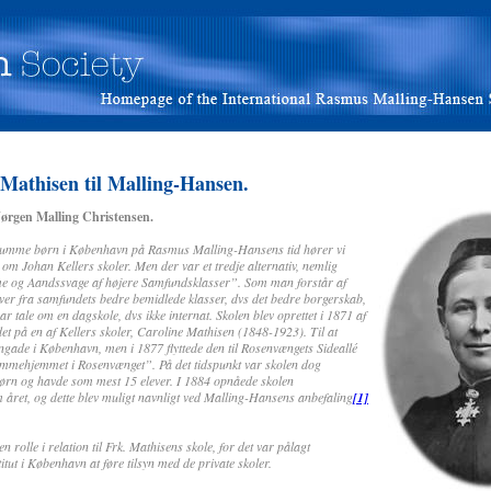
 Mathisen til Malling-Hansen.
ørgen Malling Christensen.
stumme børn i København på Rasmus Malling-Hansens tid hører vi
 om Johan Kellers skoler. Men der var et tredje alternativ, nemlig
me og Aandssvage af højere Samfundsklasser”. Som man forstår af
ver fra samfundets bedre bemidlede klasser, dvs det bedre borgerskab,
r tale om en dagskole, dvs ikke internat. Skolen blev oprettet i 1871 af
et på en af Kellers skoler, Caroline Mathisen (1848-1923). Til at
ngade i København, men i 1877 flyttede den til Rosenvængets Sideallé
tummehjemmet i Rosenvænget”. På det tidspunkt var skolen dog
ørn og havde som mest 15 elever. I 1884 opnåede skolen
m året, og dette blev muligt navnligt ved Malling-Hansens anbefaling
[1]
rolle i relation til Frk. Mathisens skole, for det var pålagt
tut i København at føre tilsyn med de private skoler.