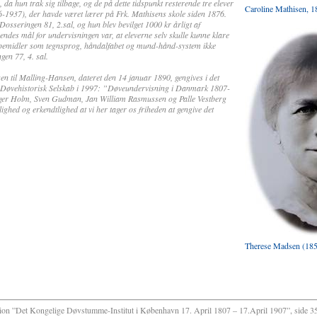
 da hun trak sig tilbage, og de på dette tidspunkt resterende tre elever
Caroline Mathisen, 
6-1937), der havde været lærer på Frk. Mathisens skole siden 1876.
Dosseringen 81, 2.sal, og hun blev bevilget 1000 kr årligt af
Hendes mål for undervisningen var, at eleverne selv skulle kunne klare
lpemidler som tegnsprog, håndalfabet og mund-hånd-system ikke
ngen 77, 4. sal.
n til Malling-Hansen, dateret den 14 januar 1890, gengives i det
 af Døvehistorisk Selskab i 1997: ”Døveundervisning i Danmark 1807-
Asger Holm, Sven Gudman, Jan William Rasmussen og Palle Vestberg
hed og erkendtlighed at vi her tager os friheden at gengive det
Therese Madsen (185
ion ”Det Kongelige Døvstumme-Institut i København 17. April 1807 – 17.April 1907”, side 3