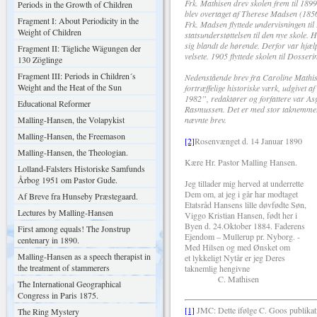
Frk. Mathisen drev skolen frem til 1899,
Periods in the Growth of Children
blev overtaget af Therese Madsen (185
Fragment I: About Periodicity in the
Frk. Madsen flyttede undervisningen til 
Weight of Children
statsunderstøttelsen til den nye skole. 
sig blandt de hørende. Derfor var hjæ
Fragment II: Tägliche Wägungen der
velsete. 1905 flyttede skolen til Dosseri
130 Zöglinge
Fragment III: Periods in Children´s
Nedenstående brev fra Caroline Mathise
Weight and the Heat of the Sun
fortræffelige historiske værk, udgivet
1982”, redaktører og forfattere var 
Educational Reformer
Rasmussen. Det er med stor taknemmelig
Malling-Hansen, the Volapykist
nævnte brev.
Malling-Hansen, the Freemason
[2]
Rosenvænget d. 14 Januar 1890
Malling-Hansen, the Theologian.
Kære Hr. Pastor Malling Hansen.
Lolland-Falsters Historiske Samfunds
Årbog 1951 om Pastor Gude.
Jeg tillader mig herved at underrette
Dem om, at jeg i går har modtaget
Af Breve fra Hunseby Præstegaard.
Etatsråd Hansens lille døvfødte Søn,
Lectures by Malling-Hansen
Viggo Kristian Hansen, født her i
Byen d. 24.Oktober 1884. Faderens
First among equals! The Jonstrup
Ejendom – Mullerup pr. Nyborg. -
centenary in 1890.
Med Hilsen og med Ønsket om
Malling-Hansen as a speech therapist in
et lykkeligt Nytår er jeg Deres
the treatment of stammerers
taknemlig hengivne
C. Mathisen
The International Geographical
Congress in Paris 1875.
[1]
JMC: Dette ifølge C. Goos publikat
The Ring Mystery