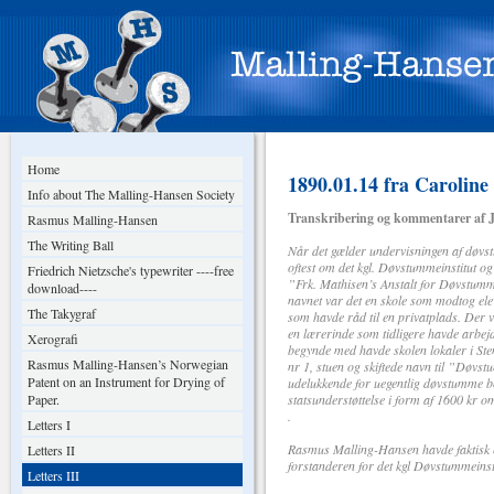
Home
1890.01.14 fra Caroline
Info about The Malling-Hansen Society
Transkribering og kommentarer af J
Rasmus Malling-Hansen
The Writing Ball
Når det gælder undervisningen af døv
oftest om det kgl. Døvstummeinstitut og
Friedrich Nietzsche's typewriter ----free
”Frk. Mathisen’s Anstalt for Døvstum
download----
navnet var det en skole som modtog ele
The Takygraf
som havde råd til en privatplads. Der va
en lærerinde som tidligere havde arbejd
Xerografi
begynde med havde skolen lokaler i Ste
Rasmus Malling-Hansen’s Norwegian
nr 1, stuen og skiftede navn til ”Døvs
Patent on an Instrument for Drying of
udelukkende for uegentlig døvstumme b
Paper.
statsunderstøttelse i form af 1600 kr o
.
Letters I
Rasmus Malling-Hansen havde faktisk en 
Letters II
forstanderen for det kgl Døvstummeinsti
Letters III