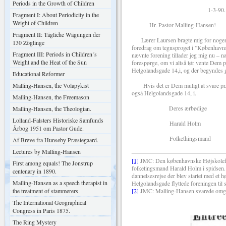
Periods in the Growth of Children
1-3-90.
Fragment I: About Periodicity in the
Weight of Children
Hr. Pastor Malling-Hansen!
Fragment II: Tägliche Wägungen der
Lærer Laursen bragte mig for nogen tid
130 Zöglinge
foredrag om tegnsproget i ”Københavns
Fragment III: Periods in Children´s
nævnte forening tillader jeg mig nu – næ
Weight and the Heat of the Sun
forespørge, om vi altså tør vente Dem p
Helgolandsgade 14,i, og der begyndes g
Educational Reformer
Malling-Hansen, the Volapykist
Hvis det er Dem muligt at svare pr
også Helgolandsgade 14, i.
Malling-Hansen, the Freemason
Deres ærbødige
Malling-Hansen, the Theologian.
Lolland-Falsters Historiske Samfunds
Harald Holm
Årbog 1951 om Pastor Gude.
Folkethingsmand
Af Breve fra Hunseby Præstegaard.
Lectures by Malling-Hansen
[1]
JMC: Den københavnske Højskolefor
First among equals! The Jonstrup
folketingsmand Harald Holm i spidsen. 
centenary in 1890.
dannelsesrejse der blev startet med et h
Malling-Hansen as a speech therapist in
Helgolandsgade flyttede foreningen til 
the treatment of stammerers
[2]
JMC: Malling-Hansen svarede omgåe
The International Geographical
Congress in Paris 1875.
The Ring Mystery