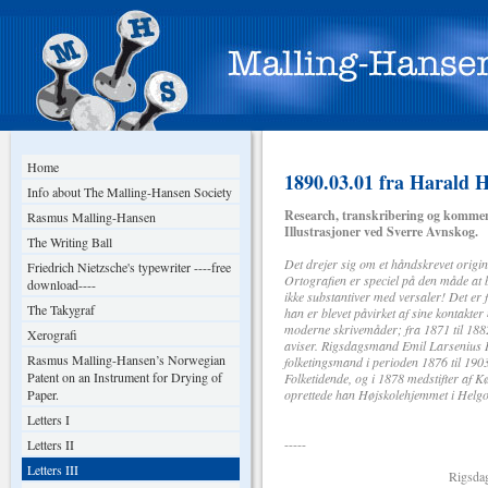
Home
1890.03.01 fra Harald 
Info about The Malling-Hansen Society
Research, transkribering og kommen
Rasmus Malling-Hansen
Illustrasjoner ved Sverre Avnskog.
The Writing Ball
Det drejer sig om et håndskrevet origin
Friedrich Nietzsche's typewriter ----free
Ortografien er speciel på den måde at b
download----
ikke substantiver med versaler! Det er f
The Takygraf
han er blevet påvirket af sine kontakte
moderne skrivemåder; fra 1871 til 1882
Xerografi
aviser. Rigsdagsmand Emil Larsenius H
Rasmus Malling-Hansen’s Norwegian
folketingsmand i perioden 1876 til 19
Patent on an Instrument for Drying of
Folketidende, og i 1878 medstifter af 
Paper.
oprettede han Højskolehjemmet i Helg
Letters I
-----
Letters II
Letters III
Rigsdage