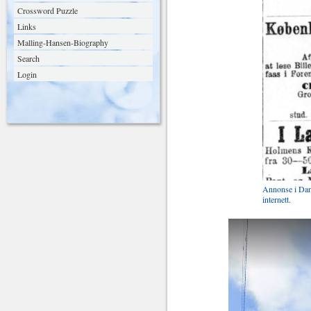
Crossword Puzzle
Links
Malling-Hansen-Biography
Search
Login
Annonse i Dane
internett.