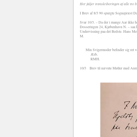
Her føljer transkriberingen af alle tre 
I Brev af 8/3 90 spurgte Sognepræst Dah
Svar 10/3. – Da der i mange Aar ikke h
Dosseringen 24, Kjøbenhavn N. – saa ha
Undervisning paa det Bedste. Hans Meth
M.
Min Svigermoder befinder sig ret vel;
Ærb.
RMH.
10/3 Brev til nævnte Møller med Anmo