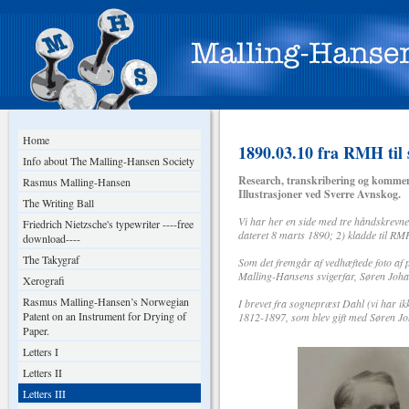
Home
1890.03.10 fra RMH til
Info about The Malling-Hansen Society
Research, transkribering og kommen
Rasmus Malling-Hansen
Illustrasjoner ved Sverre Avnskog.
The Writing Ball
Vi har her en side med tre håndskrevne
Friedrich Nietzsche's typewriter ----free
dateret 8 marts 1890; 2) kladde til RM
download----
The Takygraf
Som det fremgår af vedhæftede foto af 
Malling-Hansens svigerfar, Søren Johan
Xerografi
Rasmus Malling-Hansen’s Norwegian
I brevet fra sognepræst Dahl (vi har i
Patent on an Instrument for Drying of
1812-1897, som blev gift med Søren J
Paper.
Letters I
Letters II
Letters III