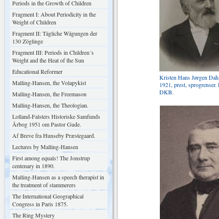
Periods in the Growth of Children
Fragment I: About Periodicity in the
Weight of Children
Fragment II: Tägliche Wägungen der
130 Zöglinge
Fragment III: Periods in Children´s
Weight and the Heat of the Sun
Educational Reformer
Kristen Hans Jørgen Dahl
Malling-Hansen, the Volapykist
1921, prest, sprogrenser. 
DKB.
Malling-Hansen, the Freemason
Malling-Hansen, the Theologian.
Lolland-Falsters Historiske Samfunds
Årbog 1951 om Pastor Gude.
Af Breve fra Hunseby Præstegaard.
Lectures by Malling-Hansen
First among equals! The Jonstrup
centenary in 1890.
Malling-Hansen as a speech therapist in
the treatment of stammerers
The International Geographical
Congress in Paris 1875.
The Ring Mystery